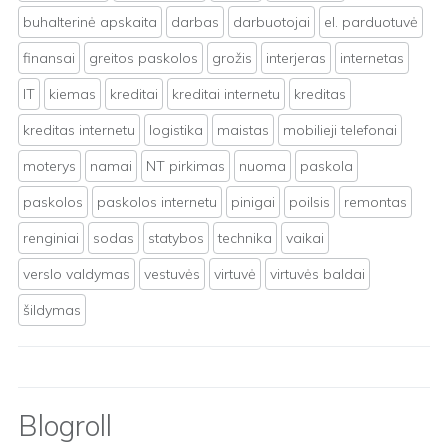
buhalterinė apskaita
darbas
darbuotojai
el. parduotuvė
finansai
greitos paskolos
grožis
interjeras
internetas
IT
kiemas
kreditai
kreditai internetu
kreditas
kreditas internetu
logistika
maistas
mobilieji telefonai
moterys
namai
NT pirkimas
nuoma
paskola
paskolos
paskolos internetu
pinigai
poilsis
remontas
renginiai
sodas
statybos
technika
vaikai
verslo valdymas
vestuvės
virtuvė
virtuvės baldai
šildymas
Blogroll