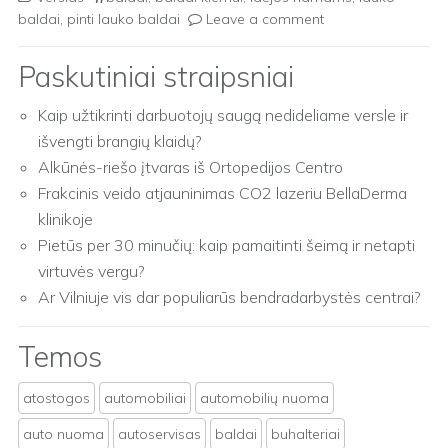
baldai
,
pinti lauko baldai
Leave a comment
Paskutiniai straipsniai
Kaip užtikrinti darbuotojų saugą nedideliame versle ir
išvengti brangių klaidų?
Alkūnės-riešo įtvaras iš Ortopedijos Centro
Frakcinis veido atjauninimas CO2 lazeriu BellaDerma
klinikoje
Pietūs per 30 minučių: kaip pamaitinti šeimą ir netapti
virtuvės vergu?
Ar Vilniuje vis dar populiarūs bendradarbystės centrai?
Temos
atostogos
automobiliai
automobilių nuoma
auto nuoma
autoservisas
baldai
buhalteriai