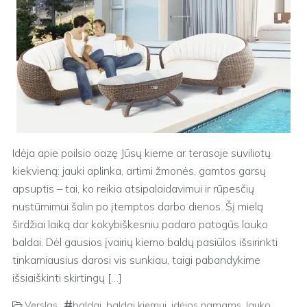
Idėja apie poilsio oazę Jūsų kieme ar terasoje suviliotų
kiekvieną: jauki aplinka, artimi žmonės, gamtos garsų
apsuptis – tai, ko reikia atsipalaidavimui ir rūpesčių
nustūmimui šalin po įtemptos darbo dienos. Šį mielą
širdžiai laiką dar kokybiškesniu padaro patogūs lauko
baldai. Dėl gausios įvairių kiemo baldų pasiūlos išsirinkti
tinkamiausius darosi vis sunkiau, taigi pabandykime
išsiaiškinti skirtingų […]
Verslas
baldai
,
baldai kiemui
,
idėjos namams
,
lauko