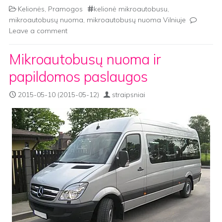
Kelionės
,
Pramogos
kelionė mikroautobusu
,
mikroautobusų nuoma
,
mikroautobusų nuoma Vilniuje
Leave a comment
Mikroautobusų nuoma ir
papildomos paslaugos
2015-05-10
(2015-05-12)
straipsniai