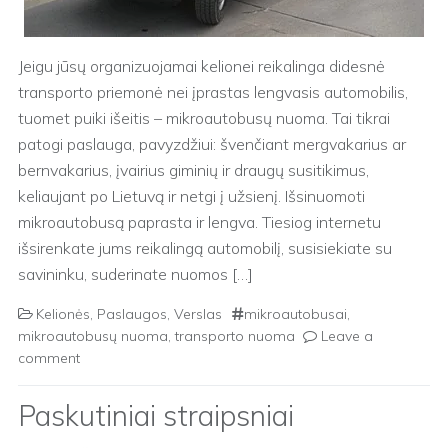
Jeigu jūsų organizuojamai kelionei reikalinga didesnė
transporto priemonė nei įprastas lengvasis automobilis,
tuomet puiki išeitis – mikroautobusų nuoma. Tai tikrai
patogi paslauga, pavyzdžiui: švenčiant mergvakarius ar
bernvakarius, įvairius giminių ir draugų susitikimus,
keliaujant po Lietuvą ir netgi į užsienį. Išsinuomoti
mikroautobusą paprasta ir lengva. Tiesiog internetu
išsirenkate jums reikalingą automobilį, susisiekiate su
savininku, suderinate nuomos […]
Kelionės
,
Paslaugos
,
Verslas
mikroautobusai
,
mikroautobusų nuoma
,
transporto nuoma
Leave a
comment
Paskutiniai straipsniai