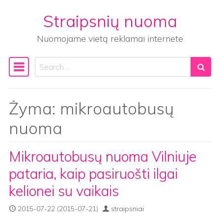
Straipsnių nuoma
Skip to content
Nuomojame vietą reklamai internete
Search
Main Navigation
Žyma:
mikroautobusų
nuoma
Mikroautobusų nuoma Vilniuje
pataria, kaip pasiruošti ilgai
kelionei su vaikais
2015-07-22
(2015-07-21)
straipsniai