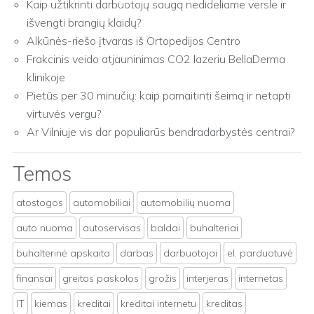
Kaip užtikrinti darbuotojų saugą nedideliame versle ir
išvengti brangių klaidų?
Alkūnės-riešo įtvaras iš Ortopedijos Centro
Frakcinis veido atjauninimas CO2 lazeriu BellaDerma
klinikoje
Pietūs per 30 minučių: kaip pamaitinti šeimą ir netapti
virtuvės vergu?
Ar Vilniuje vis dar populiarūs bendradarbystės centrai?
Temos
atostogos
automobiliai
automobilių nuoma
auto nuoma
autoservisas
baldai
buhalteriai
buhalterinė apskaita
darbas
darbuotojai
el. parduotuvė
finansai
greitos paskolos
grožis
interjeras
internetas
IT
kiemas
kreditai
kreditai internetu
kreditas