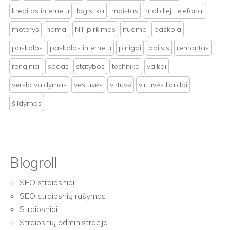
kreditas internetu
logistika
maistas
mobilieji telefonai
moterys
namai
NT pirkimas
nuoma
paskola
paskolos
paskolos internetu
pinigai
poilsis
remontas
renginiai
sodas
statybos
technika
vaikai
verslo valdymas
vestuvės
virtuvė
virtuvės baldai
šildymas
Blogroll
SEO straipsniai
SEO straipsnių rašymas
Straipsniai
Straipsnių administracija