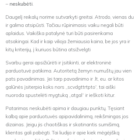
–
neskubėti
.
Daugelį reikalų norime sutvarkyti greitai. Atrodo, vienas du
ir galima atsipūsti. Tačiau rūpinimasis vaiku negali būti
aplaidus. Vaikiška patalynė turi būti pasirenkama
atsakingai. Kad ir kaip vilioja žemiausia kaina, be jos yra ir
kitų kriterijų, į kuriuos būtina atsižvelgti
Svarbu gerai apsižiūrėti ir įsitikinti, ar elektroninė
parduotuvė patikima. Autoritetą žemyn numuštų jau vien
pats pavadinimas. Jei tarp pavadinimo ir .lt, eu. ar kitos
galūnės įsiterpia koks nors „scvdgttrtpto“, tai aiški
nuoroda spustelėti mygtuką „atgal“ ir ieškoti kitur.
Patarimas neskubėti apima ir daugiau punktų. Tęsiant
kalbą apie parduotuvės apipavidalinimą, reikšmingas jos
dizainas. Jeigu jis chaotiškas ir skatinantis sumišimą,
klientas gali pabėgti. Tai liudija ir apie kiek mėgėjišką