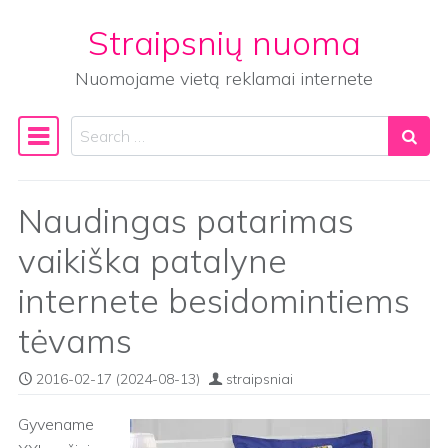
Straipsnių nuoma
Skip to content
Nuomojame vietą reklamai internete
Search
Main Navigation
Naudingas patarimas
vaikiška patalyne
internete besidomintiems
tėvams
2016-02-17
(2024-08-13)
straipsniai
Gyvename