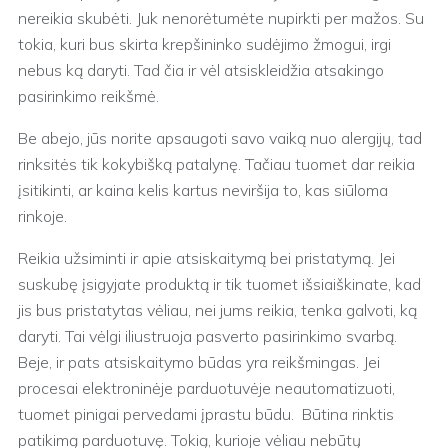
nereikia skubėti. Juk nenorėtumėte nupirkti per mažos. Su
tokia, kuri bus skirta krepšininko sudėjimo žmogui, irgi
nebus ką daryti. Tad čia ir vėl atsiskleidžia atsakingo
pasirinkimo reikšmė.
Be abejo, jūs norite apsaugoti savo vaiką nuo alergijų, tad
rinksitės tik kokybišką patalynę. Tačiau tuomet dar reikia
įsitikinti, ar kaina kelis kartus neviršija to, kas siūloma
rinkoje.
Reikia užsiminti ir apie atsiskaitymą bei pristatymą. Jei
suskubę įsigyjate produktą ir tik tuomet išsiaiškinate, kad
jis bus pristatytas vėliau, nei jums reikia, tenka galvoti, ką
daryti. Tai vėlgi iliustruoja pasverto pasirinkimo svarbą.
Beje, ir pats atsiskaitymo būdas yra reikšmingas. Jei
procesai elektroninėje parduotuvėje neautomatizuoti,
tuomet pinigai pervedami įprastu būdu. Būtina rinktis
patikimą parduotuvę. Tokią, kurioje vėliau nebūtų