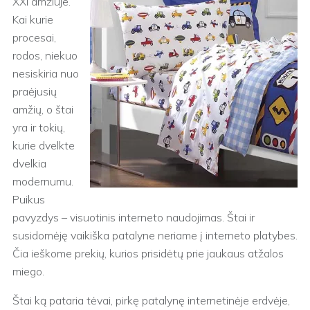
XXI amžiuje.
Kai kurie
procesai,
rodos, niekuo
nesiskiria nuo
praėjusių
amžių, o štai
yra ir tokių,
kurie dvelkte
dvelkia
modernumu.
Puikus
pavyzdys – visuotinis interneto naudojimas. Štai ir
susidomėję vaikiška patalyne neriame į interneto platybes.
Čia ieškome prekių, kurios prisidėtų prie jaukaus atžalos
miego.
Štai ką pataria tėvai, pirkę patalynę internetinėje erdvėje,