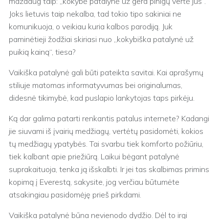
maždaug taip: „kokybė patalynė už gera pinigų vertė jūs“.
Joks lietuvis taip nekalba, tad tokio tipo sakiniai ne
komunikuoja, o veikiau kuria kalbos parodiją. Juk
paminėtieji žodžiai skiriasi nuo „kokybiška patalynė už
puikią kainą“, tiesa?
Vaikiška patalynė gali būti pateikta savitai. Kai aprašymų
stiliuje matomas informatyvumas bei originalumas,
didesnė tikimybė, kad puslapio lankytojas taps pirkėju.
Ką dar galima patarti renkantis patalus internete? Kadangi
jie siuvami iš įvairių medžiagų, vertėtų pasidomėti, kokios
tų medžiagų ypatybės. Tai svarbu tiek komforto požiūriu,
tiek kalbant apie priežiūrą. Laikui bėgant patalynė
suprakaituoja, tenka ją išskalbti. Ir jei tas skalbimas primins
kopimą į Everestą, sakysite, jog verčiau būtumėte
atsakingiau pasidomėję prieš pirkdami.
Vaikiška patalynė būna nevienodo dydžio. Dėl to irgi