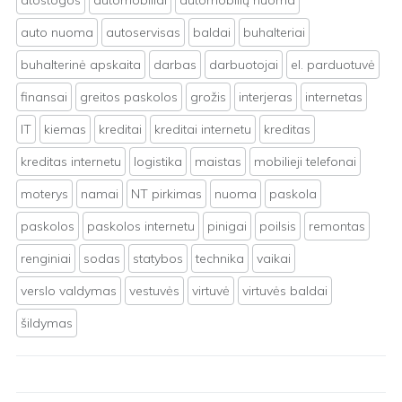
atostogos
automobiliai
automobilių nuoma
auto nuoma
autoservisas
baldai
buhalteriai
buhalterinė apskaita
darbas
darbuotojai
el. parduotuvė
finansai
greitos paskolos
grožis
interjeras
internetas
IT
kiemas
kreditai
kreditai internetu
kreditas
kreditas internetu
logistika
maistas
mobilieji telefonai
moterys
namai
NT pirkimas
nuoma
paskola
paskolos
paskolos internetu
pinigai
poilsis
remontas
renginiai
sodas
statybos
technika
vaikai
verslo valdymas
vestuvės
virtuvė
virtuvės baldai
šildymas