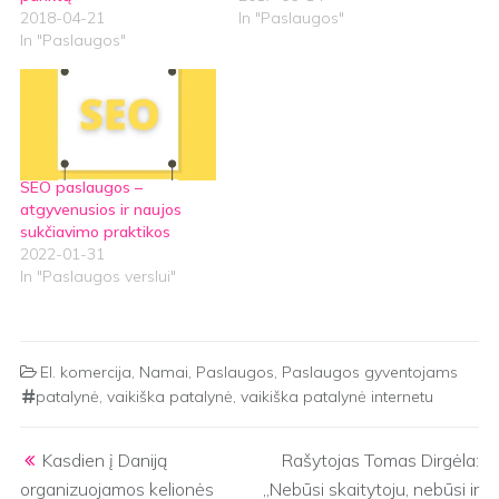
2018-04-21
In "Paslaugos"
In "Paslaugos"
SEO paslaugos –
atgyvenusios ir naujos
sukčiavimo praktikos
2022-01-31
In "Paslaugos verslui"
El. komercija
,
Namai
,
Paslaugos
,
Paslaugos gyventojams
patalynė
,
vaikiška patalynė
,
vaikiška patalynė internetu
Post navigation
Kasdien į Daniją
Rašytojas Tomas Dirgėla:
organizuojamos kelionės
„Nebūsi skaitytoju, nebūsi ir