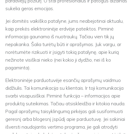
pardavėjų požiūrį. O štai profesionalus ir patogus dizainas
sukelia geras emocijas.
Jei domitės vaikiška patalyne, jums neabejotinai aktualu,
kaip prekės elektroninėje erdvėje pateiktos. Pirminė
informacija gaunama iš nuotraukų. Tačiau vien tik jų
nepakanka. Šalia turėtų būti ir aprašymas. Juk vargu, ar
norėtumėte rizikuoti ir įsigyti tokią patalynę, apie kurią
nežinote visiškai nieko (nei kokio ji dydžio, nei iš ko
pagaminta).
Elektroninėje parduotuvėje esančių aprašymų vaidmuo
didžiulis. Tai komunikacija su klientais. Ir toji komunikacija
svarbi visapusiškai. Pirminė funkcija – informacijos apie
produktą suteikimas. Tačiau atsiskleidžia ir kitokia nauda.
Pagal aprašymų taisyklingumą pirkėjas gali susiformuoti
geresnį arba blogesnį įspūdį apie parduotuvę. Jei sakiniai
išversti naudojantis vertimo programa, jie gali atrodyti