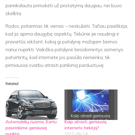
pareikalauta primokėti už pristatymą daugiau, nei buvo
skelbta.
Rodos, patarimas tik vienas – neskubėti. Tačiau paaiškėja,
kad jis apima daugybę aspektų. Tebūnie jie naudingi ir
pravartūs iekšant, kokią gi patalynę mažajam šeimos
nariui nupirkti. Vaikiška patalyne besidomintys asmenys
patvirtintų, kad internete jos pasiūla nemenka, tik
pirmiausiai svarbu atrasti patikimą parduotuvę.
Related
Automobilių nuoma. Kartu
Kaip atrasti geriausią
pasirinkime geriausią
interneto tiekėją?
punktą
2017-06-14