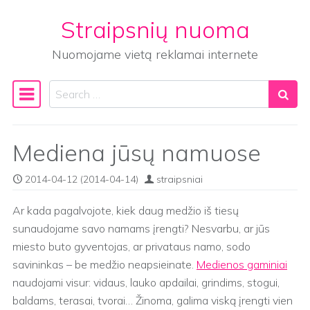
Straipsnių nuoma
Skip to content
Nuomojame vietą reklamai internete
Search
Main Navigation
Mediena jūsų namuose
2014-04-12
(2014-04-14)
straipsniai
Ar kada pagalvojote, kiek daug medžio iš tiesų
sunaudojame savo namams įrengti? Nesvarbu, ar jūs
miesto buto gyventojas, ar privataus namo, sodo
savininkas – be medžio neapsieinate.
Medienos gaminiai
naudojami visur: vidaus, lauko apdailai, grindims, stogui,
baldams, terasai, tvorai… Žinoma, galima viską įrengti vien