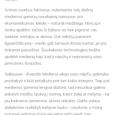
Antras svarbus faktorius, nulemiantis tokį dažną
medienos gaminių naudojimą namuose, yra
ekonomiškumas. Medis – natūrali medžiaga. Nors ją ir
tenka apdirbti, tačiau ši žaliava vis tiek pigesnė, nei,
tarkime, metalas ar akmuo. Dar reikėtų paminėti
ilgaamžiškumą – medis gali tarnauti ištisas kartas, jei yra
tinkamai paruoštas. Šiuolaikinės technologijos leidžia
apdirbti medieną taip, kad ji nepūtų ir neprarastų savo
pirmutinės išvaizdos.
Galiausiai – išvaizda. Mediena vilioja savo reljefu, galimybe
prisitaikyti ir būti pritaikyta prie bet kokio interjero. Taip pat,
medienos gaminiai lengvai dažomi, tad nesunkiai galima
pakeisti medžio spalvą į norimą, kad ir žalią ar mėlyną – tai
jau kiekvieno asmeninio skonio reikalas. Galite vidaus
dailylentes nudažyti mėlynai, lauko – raudonai, o tvorą
nutapyti geltonai. Kai kurie netgi raižo medį, taip