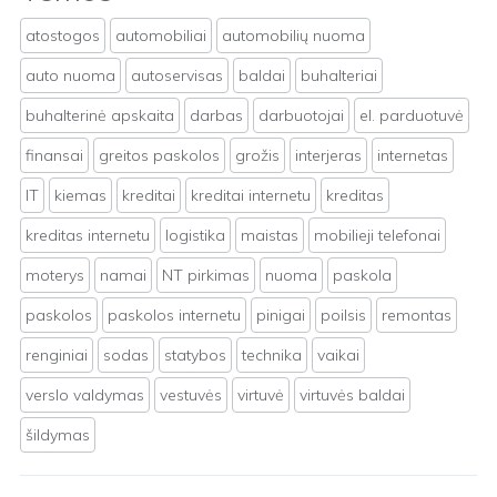
atostogos
automobiliai
automobilių nuoma
auto nuoma
autoservisas
baldai
buhalteriai
buhalterinė apskaita
darbas
darbuotojai
el. parduotuvė
finansai
greitos paskolos
grožis
interjeras
internetas
IT
kiemas
kreditai
kreditai internetu
kreditas
kreditas internetu
logistika
maistas
mobilieji telefonai
moterys
namai
NT pirkimas
nuoma
paskola
paskolos
paskolos internetu
pinigai
poilsis
remontas
renginiai
sodas
statybos
technika
vaikai
verslo valdymas
vestuvės
virtuvė
virtuvės baldai
šildymas