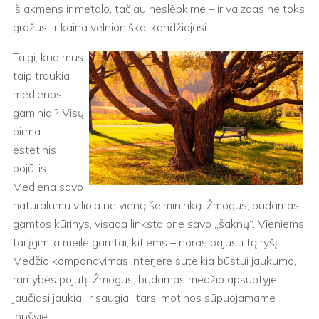
iš akmens ir metalo, tačiau neslėpkime – ir vaizdas ne toks
gražus, ir kaina velnioniškai kandžiojasi.
Taigi, kuo mus
taip traukia
medienos
gaminiai? Visų
pirma –
estetinis
pojūtis.
Mediena savo
natūralumu vilioja ne vieną šeimininką. Žmogus, būdamas
gamtos kūrinys, visada linksta prie savo „šaknų“. Vieniems
tai įgimta meilė gamtai, kitiems – noras pajusti tą ryšį.
Medžio komponavimas interjere suteikia būstui jaukumo,
ramybės pojūtį. Žmogus, būdamas medžio apsuptyje,
jaučiasi jaukiai ir saugiai, tarsi motinos sūpuojamame
lopšyje.