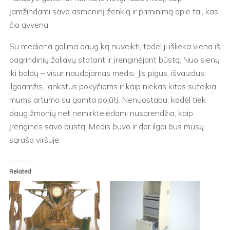
įamžindami savo asmeninį ženklą ir priminimą apie tai, kas
čia gyvena.
Su mediena galima daug ką nuveikti, todėl ji išlieka viena iš
pagrindinių žaliavų statant ir įrenginėjant būstą. Nuo sienų
iki baldų – visur naudojamas medis. Jis pigus, išvaizdus,
ilgaamžis, lankstus pokyčiams ir kaip niekas kitas suteikia
mums artumo su gamta pojūtį. Nenuostabu, kodėl tiek
daug žmonių net nemirktelėdami nusprendžia, kaip
įrenginės savo būstą. Medis buvo ir dar ilgai bus mūsų
sąrašo viršuje.
Related