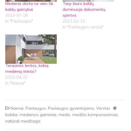
Mediena skirta ne vien tik
Tarp biuro baldų
baldų gamybai
dominuoja dokumentų
2013-07-18
spintos
In "Paslaugos"
2013-02-13
In "Paslaugos verslui"
Terasinės lentos, kokią
medieną rinktis?
2020-04-23
In "Namai"
Namai
,
Paslaugos
,
Paslaugos gyventojams
,
Verslas
baldai
,
medienos gaminiai
,
medis
,
medžio komponavimas
,
natūrali medžiaga