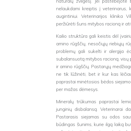
natūralų žvilgesį. Jei pastebėjot
nelaukdami kreiptis į veterinarus,
augintiniui. Veterinarijos klinika 
peržiūrėti šuns mitybos racioną ir ati
Kailio struktūra gali keistis dėl įva
amino rūgščių, nesočiųjų riebiųjų rūg
problemų gali sukelti ir alergija 
subalansuotą mitybos racioną, visų p
ir amino rūgščių. Pastarųjų medžiagų
ne tik lūžinėti, bet ir kur kas lėči
paprastai minėtosios bėdos siejamos
per mažas dėmesys.
Mineralų trūkumas paprastai lemi
junginių disbalansą. Veterinarai da
Pastarasis siejamas su odos saus
būdingas šunims, kurie ilgą laiką b