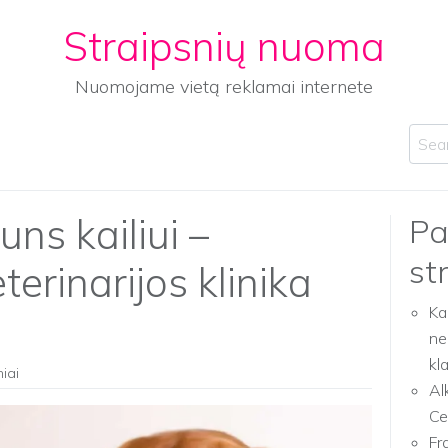
Straipsnių nuoma
Nuomojame vietą reklamai internete
Sear
uns kailiui –
Pa
st
terinarijos klinika
Ka
ne
kl
niai
Al
Ce
Fr