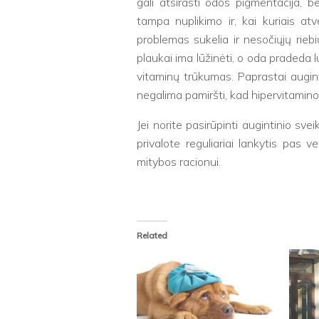
gali atsirasti odos pigmentacija, b
tampa nuplikimo ir, kai kuriais atve
problemas sukelia ir nesočiųjų rieb
plaukai ima lūžinėti, o oda pradeda l
vitaminų trūkumas. Paprastai augint
negalima pamiršti, kad hipervitamino
Jei norite pasirūpinti augintinio sveik
privalote reguliariai lankytis pas 
mitybos racionui.
Related