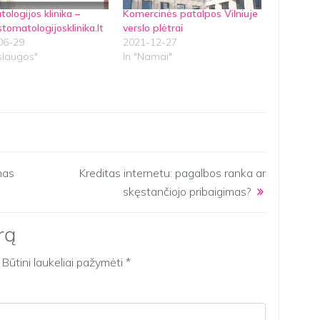
ologijos klinika –
Komercinės patalpos Vilniuje
omatologijosklinika.lt
verslo plėtrai
06-29
2021-12-27
slaugos"
In "Namai"
e
mas
Kreditas internetu: pagalbos ranka ar
skęstančiojo pribaigimas?
rą
Būtini laukeliai pažymėti
*