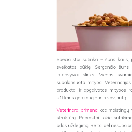
Specialistai sutinka – šuns kailis
sveikatos būklę. Sergančio šuns k
intensyviai slinks. Vienas svarbi
subalansuota mityba. Veterinarijos 
produktai ir apgalvotas mitybos ra
užtikrins gerą augintinio savijautą.
Veterinarai primena
, kad maistingų m
struktūrą. Paprastai tokie sutrikima
odos uždegimą. Be to, dėl nesubalan