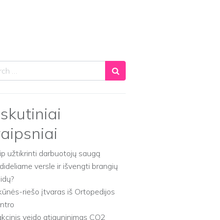
ch
skutiniai
raipsniai
ip užtikrinti darbuotojų saugą
dideliame versle ir išvengti brangių
aidų?
kūnės-riešo įtvaras iš Ortopedijos
ntro
akcinis veido atjauninimas CO2