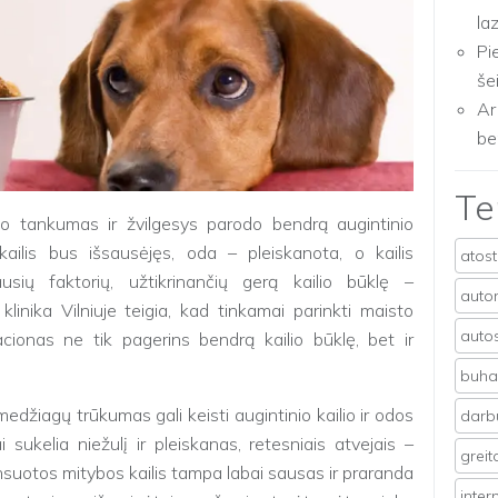
la
Pi
še
Ar
be
T
, jo tankumas ir žvilgesys parodo bendrą augintinio
ailis bus išsausėjęs, oda – pleiskanota, o kailis
atos
ausių faktorių, užtikrinančių gerą kailio būklę –
auto
klinika Vilniuje teigia, kad tinkamai parinkti maisto
auto
cionas ne tik pagerins bendrą kailio būklę, bet ir
buhal
edžiagų trūkumas gali keisti augintinio kailio ir odos
darb
i sukelia niežulį ir pleiskanas, retesniais atvejais –
grei
suotos mitybos kailis tampa labai sausas ir praranda
inter