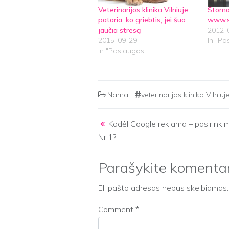
Veterinarijos klinika Vilniuje
Stomat
pataria, ko griebtis, jei šuo
www.st
jaučia stresą
2012-
2015-09-29
In "Pa
In "Paslaugos"
Namai
veterinarijos klinika Vilniuj
Post navigation
Kodėl Google reklama – pasirinki
Nr.1?
Parašykite komenta
El. pašto adresas nebus skelbiamas.
Comment
*