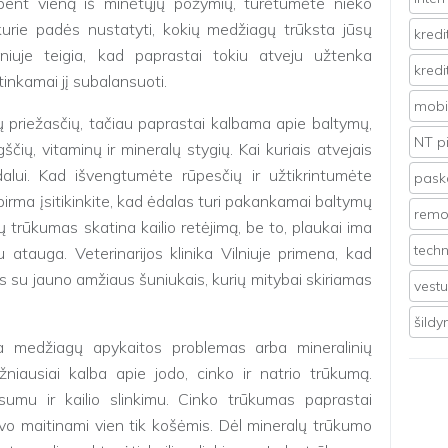
e bent vieną iš minėtųjų požymių, turėtumėte nieko
 kurie padės nustatyti, kokių medžiagų trūksta jūsų
kredi
Vilniuje teigia, kad paprastai tokiu atveju užtenka
kredi
tinkamai jį subalansuoti.
mobil
irių priežasčių, tačiau paprastai kalbama apie baltymų,
NT p
ščių, vitaminų ir mineralų stygių. Kai kuriais atvejais
ėdalui. Kad išvengtumėte rūpesčių ir užtikrintumėte
pasko
irma įsitikinkite, kad ėdalas turi pakankamai baltymų
remo
 trūkumas skatina kailio retėjimą, be to, plaukai ima
techn
au atauga. Veterinarijos klinika Vilniuje primena, kad
 su jauno amžiaus šuniukais, kurių mitybai skiriamas
vest
šild
a medžiagų apykaitos problemas arba mineralinių
žniausiai kalba apie jodo, cinko ir natrio trūkumą.
umu ir kailio slinkimu. Cinko trūkumas paprastai
uvo maitinami vien tik košėmis. Dėl mineralų trūkumo