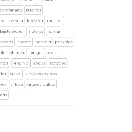
tai internetu
kreditas
tas internetu
logistika
maistas
ieji telefonai
moterys
namai
irkimas
nuoma
paskola
paskolos
los internetu
pinigai
poilsis
ntas
renginiai
sodas
statybos
ika
vaikai
verslo valdymas
uvės
virtuvė
virtuvės baldai
ymas