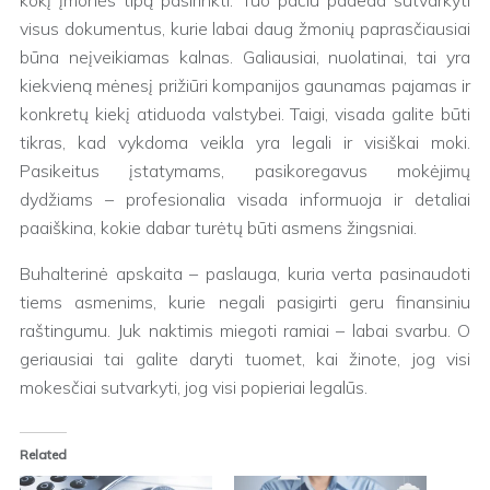
kokį įmonės tipą pasirinkti. Tuo pačiu padeda sutvarkyti
visus dokumentus, kurie labai daug žmonių paprasčiausiai
būna neįveikiamas kalnas. Galiausiai, nuolatinai, tai yra
kiekvieną mėnesį prižiūri kompanijos gaunamas pajamas ir
konkretų kiekį atiduoda valstybei. Taigi, visada galite būti
tikras, kad vykdoma veikla yra legali ir visiškai moki.
Pasikeitus įstatymams, pasikoregavus mokėjimų
dydžiams – profesionalia visada informuoja ir detaliai
paaiškina, kokie dabar turėtų būti asmens žingsniai.
Buhalterinė apskaita – paslauga, kuria verta pasinaudoti
tiems asmenims, kurie negali pasigirti geru finansiniu
raštingumu. Juk naktimis miegoti ramiai – labai svarbu. O
geriausiai tai galite daryti tuomet, kai žinote, jog visi
mokesčiai sutvarkyti, jog visi popieriai legalūs.
Related