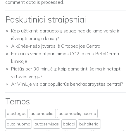
comment data is processed.
Paskutiniai straipsniai
Kaip užtikrinti darbuotojų saugą nedideliame versle ir
išvengti brangių klaidų?
Alkūnės-riešo įtvaras iš Ortopedijos Centro
Frakcinis veido atjauninimas CO2 lazeriu BellaDerma
klinikoje
Pietūs per 30 minučių: kaip pamaitinti šeimą ir netapti
virtuvės vergu?
Ar Vilniuje vis dar populiarūs bendradarbystės centrai?
Temos
atostogos
automobiliai
automobilių nuoma
auto nuoma
autoservisas
baldai
buhalteriai