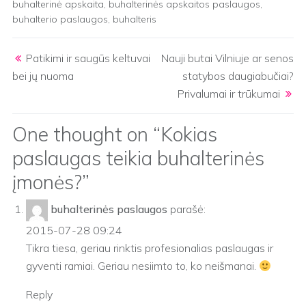
buhalterinė apskaita
,
buhalterinės apskaitos paslaugos
,
buhalterio paslaugos
,
buhalteris
Post navigation
Patikimi ir saugūs keltuvai
Nauji butai Vilniuje ar senos
bei jų nuoma
statybos daugiabučiai?
Privalumai ir trūkumai
One thought on “
Kokias
paslaugas teikia buhalterinės
įmonės?
”
buhalterinės paslaugos
parašė:
2015-07-28 09:24
Tikra tiesa, geriau rinktis profesionalias paslaugas ir
gyventi ramiai. Geriau nesiimto to, ko neišmanai.
Reply