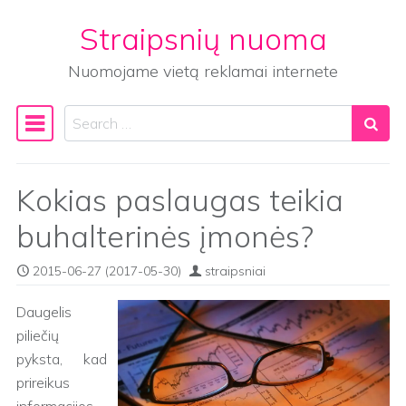
Straipsnių nuoma
Skip to content
Nuomojame vietą reklamai internete
Search
Main Navigation
Kokias paslaugas teikia
buhalterinės įmonės?
2015-06-27
(2017-05-30)
straipsniai
Daugelis
piliečių
pyksta, kad
prireikus