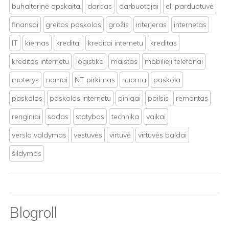
buhalterinė apskaita
darbas
darbuotojai
el. parduotuvė
finansai
greitos paskolos
grožis
interjeras
internetas
IT
kiemas
kreditai
kreditai internetu
kreditas
kreditas internetu
logistika
maistas
mobilieji telefonai
moterys
namai
NT pirkimas
nuoma
paskola
paskolos
paskolos internetu
pinigai
poilsis
remontas
renginiai
sodas
statybos
technika
vaikai
verslo valdymas
vestuvės
virtuvė
virtuvės baldai
šildymas
Blogroll