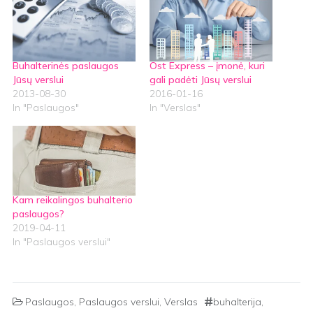
Buhalterinės paslaugos
Ost Express – įmonė, kuri
Jūsų verslui
gali padėti Jūsų verslui
2013-08-30
2016-01-16
In "Paslaugos"
In "Verslas"
Kam reikalingos buhalterio
paslaugos?
2019-04-11
In "Paslaugos verslui"
Paslaugos
,
Paslaugos verslui
,
Verslas
buhalterija
,