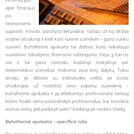
informacijos
apie finansus
jos
neįmanoma
suprasti. Atrodo, parašyta lietuviškai, tačiau už ką tiksliai
esame atsakingi ir kiek kam turime sumokėti – gana sunku
suvokti. Buhalterinė apskaita tai darbas, kuris reikalauja
nuolatinio tobulėjimo, finansinio raštingumo. Deja, jį turi ne
visi ir tai gana normalu, kadangi mokykloje per
matematikos pamokas mokoma visai kitų dalykų. Tokiu
atveju, jei dirbate su individualia veikla, jei esate
atsakingas už nuolatinį savo pajamų suvedimą –
buhalterinė apskaita ir ją atliekantys profesionalai tiesiog
būtini. Kodėl verta pasisamdyti profesionalus, kai teoriškai
asmuo viską gali padaryti pats? Kadangi jie nedaro klaidų.
Buhalterinė apskaita – specifinė niša