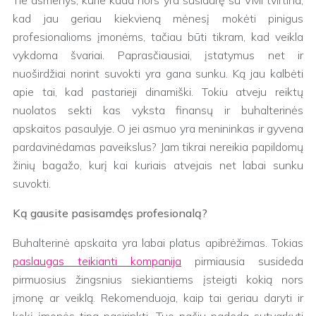
Tie asmenys, kurie kada nors yra susidūrę su VMI tvirtina,
kad jau geriau kiekvieną mėnesį mokėti pinigus
profesionalioms įmonėms, tačiau būti tikram, kad veikla
vykdoma švariai. Paprasčiausiai, įstatymus net ir
nuoširdžiai norint suvokti yra gana sunku. Ką jau kalbėti
apie tai, kad pastarieji dinamiški. Tokiu atveju reiktų
nuolatos sekti kas vyksta finansų ir buhalterinės
apskaitos pasaulyje. O jei asmuo yra menininkas ir gyvena
pardavinėdamas paveikslus? Jam tikrai nereikia papildomų
žinių bagažo, kurį kai kuriais atvejais net labai sunku
suvokti.
Ką gausite pasisamdęs profesionalą?
Buhalterinė apskaita yra labai platus apibrėžimas. Tokias
paslaugas teikianti kompanija
pirmiausia susideda
pirmuosius žingsnius siekiantiems įsteigti kokią nors
įmonę ar veiklą. Rekomenduoja, kaip tai geriau daryti ir