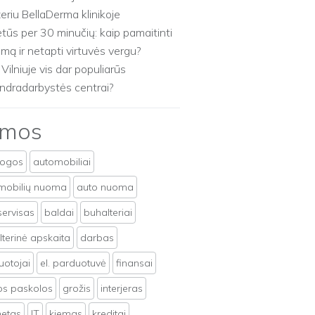
zeriu BellaDerma klinikoje
etūs per 30 minučių: kaip pamaitinti
imą ir netapti virtuvės vergu?
 Vilniuje vis dar populiarūs
ndradarbystės centrai?
emos
togos
automobiliai
mobilių nuoma
auto nuoma
servisas
baldai
buhalteriai
terinė apskaita
darbas
uotojai
el. parduotuvė
finansai
tos paskolos
grožis
interjeras
netas
IT
kiemas
kreditai