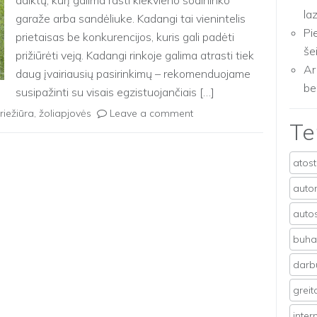
daiktų, kurį galima rasti kiekvieno sodininko
la
garaže arba sandėliuke. Kadangi tai vienintelis
Pi
prietaisas be konkurencijos, kuris gali padėti
še
prižiūrėti veją. Kadangi rinkoje galima atrasti tiek
Ar
daug įvairiausių pasirinkimų – rekomenduojame
be
susipažinti su visais egzistuojančiais […]
riežiūra
,
žoliapjovės
Leave a comment
T
atos
auto
auto
buhal
darb
grei
inter