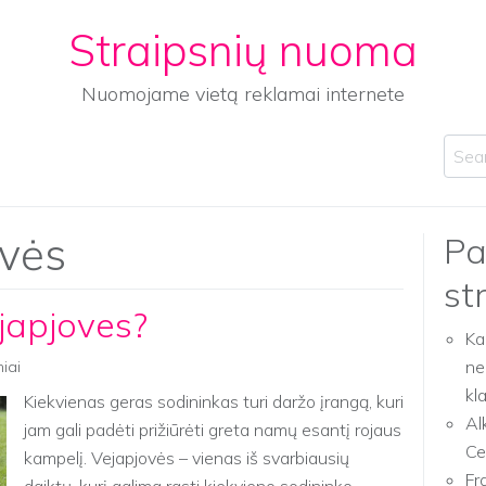
Straipsnių nuoma
Nuomojame vietą reklamai internete
Sear
ovės
Pa
st
ejapjoves?
Ka
ne
niai
kl
Kiekvienas geras sodininkas turi daržo įrangą, kuri
Al
jam gali padėti prižiūrėti greta namų esantį rojaus
Ce
kampelį. Vejapjovės – vienas iš svarbiausių
Fr