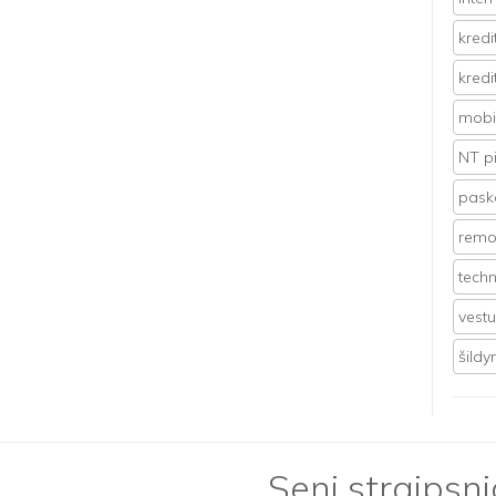
kredi
kredi
mobil
NT p
pasko
remo
techn
vest
šild
Seni straipsni