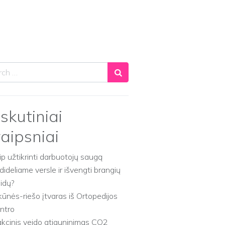
ch
skutiniai
raipsniai
ip užtikrinti darbuotojų saugą
dideliame versle ir išvengti brangių
aidų?
kūnės-riešo įtvaras iš Ortopedijos
ntro
akcinis veido atjauninimas CO2