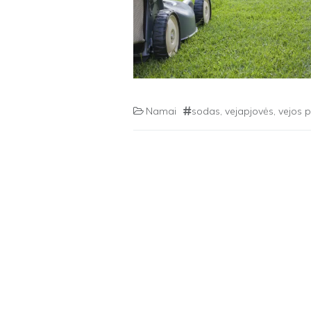
Namai
sodas
,
vejapjovės
,
vejos p