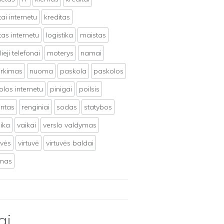
tai internetu
kreditas
tas internetu
logistika
maistas
ieji telefonai
moterys
namai
irkimas
nuoma
paskola
paskolos
los internetu
pinigai
poilsis
ntas
renginiai
sodas
statybos
ika
vaikai
verslo valdymas
uvės
virtuvė
virtuvės baldai
ymas
ai