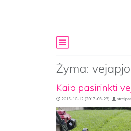
Skip to content
Main Navigation
Žyma:
vejapj
Kaip pasirinkti v
2015-10-12
(2017-03-23)
straips