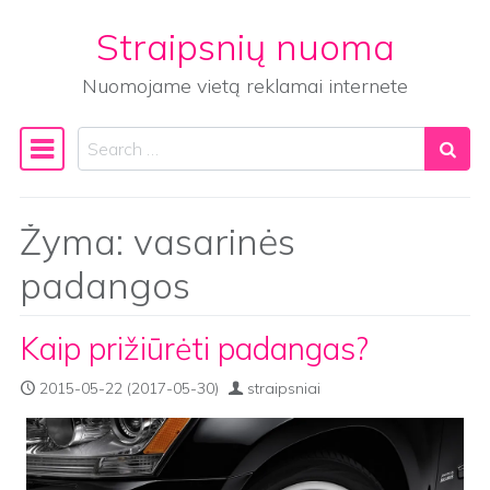
Straipsnių nuoma
Skip to content
Nuomojame vietą reklamai internete
Search
Main Navigation
Žyma:
vasarinės
padangos
Kaip prižiūrėti padangas?
2015-05-22
(2017-05-30)
straipsniai