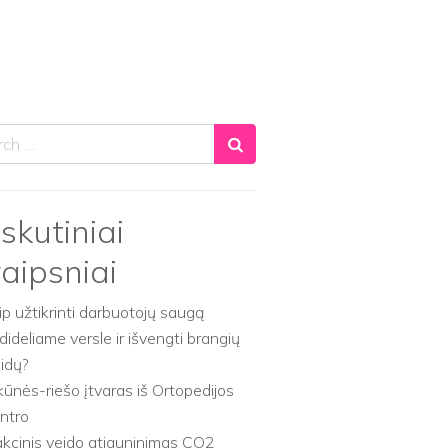
ch
skutiniai
raipsniai
ip užtikrinti darbuotojų saugą
dideliame versle ir išvengti brangių
aidų?
kūnės-riešo įtvaras iš Ortopedijos
ntro
akcinis veido atjauninimas CO2