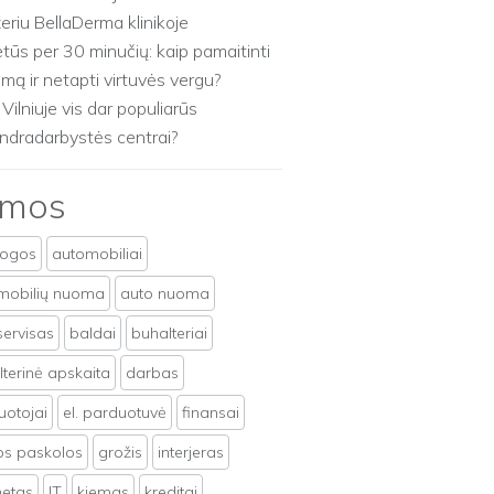
zeriu BellaDerma klinikoje
etūs per 30 minučių: kaip pamaitinti
imą ir netapti virtuvės vergu?
 Vilniuje vis dar populiarūs
ndradarbystės centrai?
emos
togos
automobiliai
mobilių nuoma
auto nuoma
servisas
baldai
buhalteriai
terinė apskaita
darbas
uotojai
el. parduotuvė
finansai
tos paskolos
grožis
interjeras
netas
IT
kiemas
kreditai