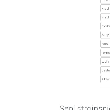
kredi
kredi
mobil
NT p
pasko
remo
techn
vest
šild
Seni straipsni