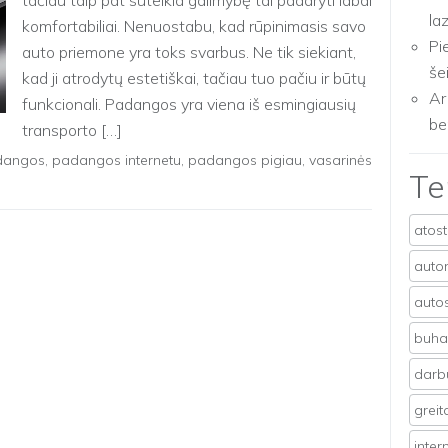
tačiau taip pat suteikia galimybę tai padaryti labai
la
komfortabiliai. Nenuostabu, kad rūpinimasis savo
Pi
auto priemone yra toks svarbus. Ne tik siekiant,
še
kad ji atrodytų estetiškai, tačiau tuo pačiu ir būtų
Ar
funkcionali. Padangos yra viena iš esmingiausių
be
transporto […]
dangos
,
padangos internetu
,
padangos pigiau
,
vasarinės
T
atos
auto
auto
buhal
darb
grei
inter