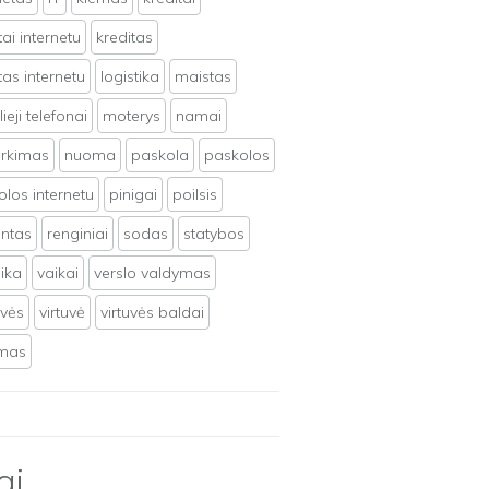
tai internetu
kreditas
tas internetu
logistika
maistas
ieji telefonai
moterys
namai
irkimas
nuoma
paskola
paskolos
los internetu
pinigai
poilsis
ntas
renginiai
sodas
statybos
ika
vaikai
verslo valdymas
uvės
virtuvė
virtuvės baldai
ymas
ai