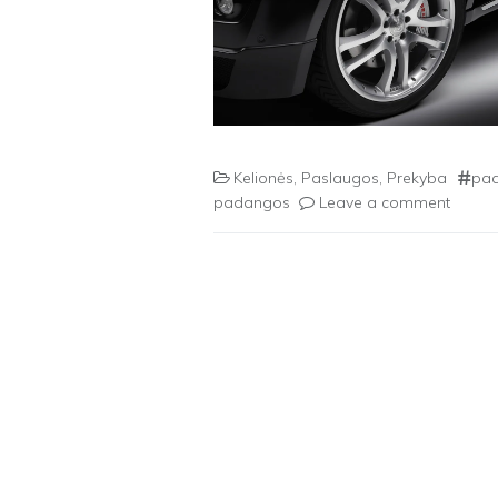
Kelionės
,
Paslaugos
,
Prekyba
pa
padangos
Leave a comment