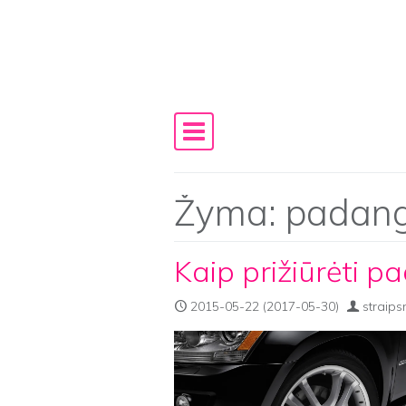
Skip to content
Main Navigation
Žyma:
padang
Kaip prižiūrėti 
2015-05-22
(2017-05-30)
straips