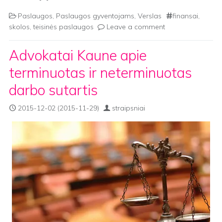
Paslaugos
,
Paslaugos gyventojams
,
Verslas
finansai
,
skolos
,
teisinės paslaugos
Leave a comment
Advokatai Kaune apie
terminuotas ir neterminuotas
darbo sutartis
2015-12-02
(2015-11-29)
straipsniai