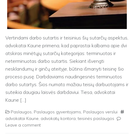
Vertindami darbo sutartis ir teisinius šių sutarčių aspektus,
advokatai Kaune primena, kad paprastai kalbama apie dvi
atskiras minėtųjų sutarčių kategorijas: terminuotas ir
neterminuotas darbo sutartis. Siekiant išvengti
nesklandumų ir ginčų ateityje, būtina išmanyti teisinę šio
proceso pusę. Darbdaviams naudingesnės terminuotos
darbo sutartys. Šios numato mažiau teisių darbuotojams ir
suteikia daugiau laisvės darbdaviui. Tiesa, advokatai
Kaune […]
Paslaugos
,
Paslaugos gyventojams
,
Paslaugos verslui
advokatai Kaune
,
advokatų kontora
,
teisinės paslaugos
Leave a comment