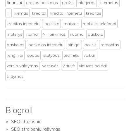
finansai
greitos paskolos
grožis
interjeras
internetas
IT
kiemas
kreditai
kreditai internetu
kreditas
kreditas internetu
logistika
maistas
mobilieji telefonai
moterys
namai
NT pirkimas
nuoma
paskola
paskolos
paskolos internetu
pinigai
poilsis
remontas
renginiai
sodas
statybos
technika
vaikai
verslo valdymas
vestuvės
virtuvė
virtuvės baldai
šildymas
Blogroll
SEO straipsniai
SEO straipsnių rašymas