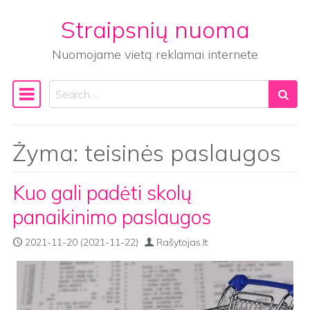
Straipsnių nuoma
Skip to content
Nuomojame vietą reklamai internete
Search
Main Navigation
Žyma:
teisinės paslaugos
Kuo gali padėti skolų
panaikinimo paslaugos
2021-11-20
(2021-11-22)
Rašytojas.lt