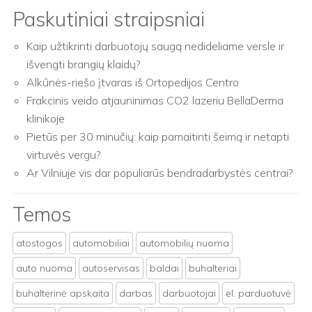
Paskutiniai straipsniai
Kaip užtikrinti darbuotojų saugą nedideliame versle ir
išvengti brangių klaidų?
Alkūnės-riešo įtvaras iš Ortopedijos Centro
Frakcinis veido atjauninimas CO2 lazeriu BellaDerma
klinikoje
Pietūs per 30 minučių: kaip pamaitinti šeimą ir netapti
virtuvės vergu?
Ar Vilniuje vis dar populiarūs bendradarbystės centrai?
Temos
atostogos
automobiliai
automobilių nuoma
auto nuoma
autoservisas
baldai
buhalteriai
buhalterinė apskaita
darbas
darbuotojai
el. parduotuvė