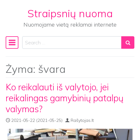
Straipsnių nuoma
Skip to content
Nuomojame vietą reklamai internete
Search
Main Navigation
Žyma:
švara
Ko reikalauti iš valytojo, jei
reikalingas gamybinių patalpų
valymas?
2021-05-22
(2021-05-25)
Rašytojas.lt