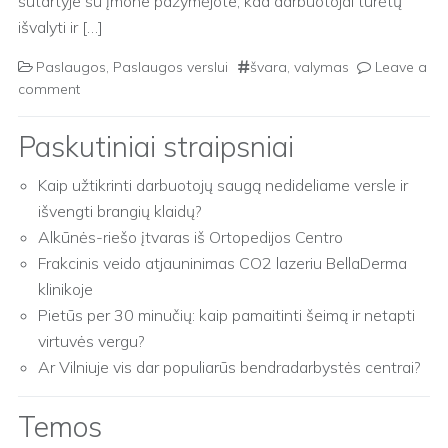
sutartyje su įmone pažymėjote, kad darbuotojai turėtų
išvalyti ir […]
Paslaugos
,
Paslaugos verslui
švara
,
valymas
Leave a
comment
Paskutiniai straipsniai
Kaip užtikrinti darbuotojų saugą nedideliame versle ir
išvengti brangių klaidų?
Alkūnės-riešo įtvaras iš Ortopedijos Centro
Frakcinis veido atjauninimas CO2 lazeriu BellaDerma
klinikoje
Pietūs per 30 minučių: kaip pamaitinti šeimą ir netapti
virtuvės vergu?
Ar Vilniuje vis dar populiarūs bendradarbystės centrai?
Temos