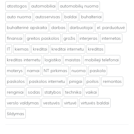
atostogos
automobiliai
automobilių nuoma
auto nuoma
autoservisas
baldai
buhalteriai
buhalterinė apskaita
darbas
darbuotojai
el. parduotuvė
finansai
greitos paskolos
grožis
interjeras
internetas
IT
kiemas
kreditai
kreditai internetu
kreditas
kreditas internetu
logistika
maistas
mobilieji telefonai
moterys
namai
NT pirkimas
nuoma
paskola
paskolos
paskolos internetu
pinigai
poilsis
remontas
renginiai
sodas
statybos
technika
vaikai
verslo valdymas
vestuvės
virtuvė
virtuvės baldai
šildymas