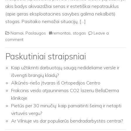
akis badys akivaizdžiai senas ir estetiškai nepatrauklus
(apie geras eksploatacines savybes galima nekalbėti)
stogas. Pasitaiko nemažai situacijų, […]
Namai
,
Paslaugos
remontas
,
stogas
Leave a
comment
Paskutiniai straipsniai
Kaip užtikrinti darbuotojų saugą nedideliame versle ir
išvengti brangių klaidų?
Alkūnės-riešo įtvaras iš Ortopedijos Centro
Frakcinis veido atjauninimas CO2 lazeriu BellaDerma
klinikoje
Pietūs per 30 minučių: kaip pamaitinti šeimą ir netapti
virtuvės vergu?
Ar Vilniuje vis dar populiarūs bendradarbystės centrai?