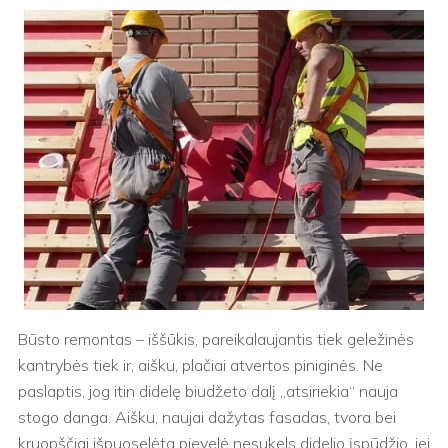
Būsto remontas – iššūkis, pareikalaujantis tiek geležinės
kantrybės tiek ir, aišku, plačiai atvertos piniginės. Ne
paslaptis, jog itin didelę biudžeto dalį „atsiriekia“ nauja
stogo danga. Aišku, naujai dažytas fasadas, tvora bei
kruopščiai išpuoselėta pievelė nesukels didelio įspūdžio, jei