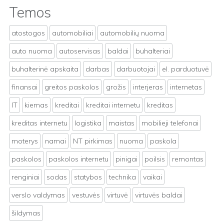
Temos
atostogos
automobiliai
automobilių nuoma
auto nuoma
autoservisas
baldai
buhalteriai
buhalterinė apskaita
darbas
darbuotojai
el. parduotuvė
finansai
greitos paskolos
grožis
interjeras
internetas
IT
kiemas
kreditai
kreditai internetu
kreditas
kreditas internetu
logistika
maistas
mobilieji telefonai
moterys
namai
NT pirkimas
nuoma
paskola
paskolos
paskolos internetu
pinigai
poilsis
remontas
renginiai
sodas
statybos
technika
vaikai
verslo valdymas
vestuvės
virtuvė
virtuvės baldai
šildymas