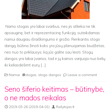
Namo stogas yra labai svarbus, nes jis atlieka ne tik
apsauginę, bet ir reprezentacinę funkciją, suteikdamas
namui daugiau išraiškingumo ir grožio. Renkantis stogo
dangą, būtina žinoti koks yra jūsų planuojamas biudžetas,
nes nuo to priklausys, ką jūs galite sau leisti. Stogų
dangos yra labai įvairios, tad ir jų kainos varijuoja nuo kelių
iki keliasdešimt eurų […]
Namai
stogas
,
stogo dangos
Leave a comment
Seno šiferio keitimas – būtinybė,
o ne mados reikalas
2019-03-26
(2019-04-01)
Rašytojas.lt