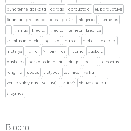
buhalterinė apskaita
darbas
darbuotojai
el. parduotuvė
finansai
greitos paskolos
grožis
interjeras
internetas
IT
kiemas
kreditai
kreditai internetu
kreditas
kreditas internetu
logistika
maistas
mobilieji telefonai
moterys
namai
NT pirkimas
nuoma
paskola
paskolos
paskolos internetu
pinigai
poilsis
remontas
renginiai
sodas
statybos
technika
vaikai
verslo valdymas
vestuvės
virtuvė
virtuvės baldai
šildymas
Blogroll