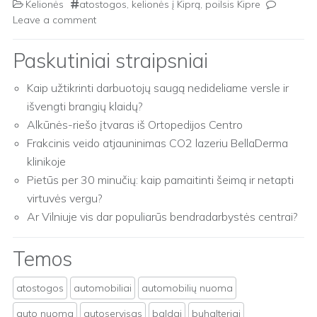
Kelionės
atostogos
,
kelionės į Kiprą
,
poilsis Kipre
Leave a comment
Paskutiniai straipsniai
Kaip užtikrinti darbuotojų saugą nedideliame versle ir
išvengti brangių klaidų?
Alkūnės-riešo įtvaras iš Ortopedijos Centro
Frakcinis veido atjauninimas CO2 lazeriu BellaDerma
klinikoje
Pietūs per 30 minučių: kaip pamaitinti šeimą ir netapti
virtuvės vergu?
Ar Vilniuje vis dar populiarūs bendradarbystės centrai?
Temos
atostogos
automobiliai
automobilių nuoma
auto nuoma
autoservisas
baldai
buhalteriai