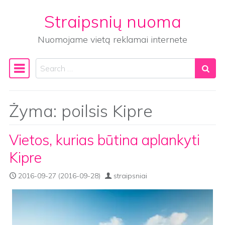
Straipsnių nuoma
Skip to content
Nuomojame vietą reklamai internete
Search
Main Navigation
Žyma:
poilsis Kipre
Vietos, kurias būtina aplankyti
Kipre
2016-09-27
(2016-09-28)
straipsniai