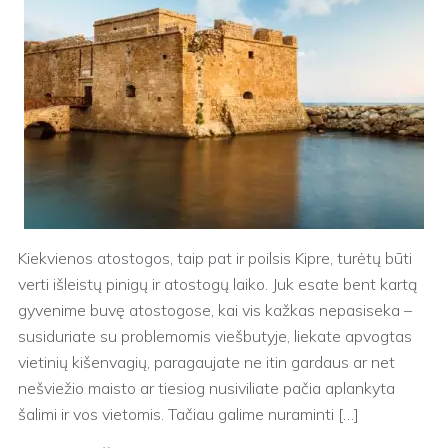
Kiekvienos atostogos, taip pat ir poilsis Kipre, turėtų būti
verti išleistų pinigų ir atostogų laiko. Juk esate bent kartą
gyvenime buvę atostogose, kai vis kažkas nepasiseka –
susiduriate su problemomis viešbutyje, liekate apvogtas
vietinių kišenvagių, paragaujate ne itin gardaus ar net
nešviežio maisto ar tiesiog nusiviliate pačia aplankyta
šalimi ir vos vietomis. Tačiau galime nuraminti […]