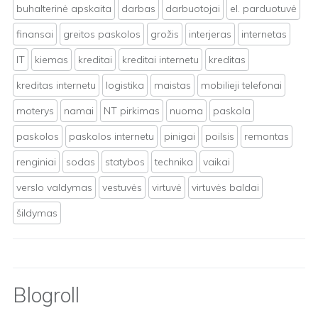
buhalterinė apskaita
darbas
darbuotojai
el. parduotuvė
finansai
greitos paskolos
grožis
interjeras
internetas
IT
kiemas
kreditai
kreditai internetu
kreditas
kreditas internetu
logistika
maistas
mobilieji telefonai
moterys
namai
NT pirkimas
nuoma
paskola
paskolos
paskolos internetu
pinigai
poilsis
remontas
renginiai
sodas
statybos
technika
vaikai
verslo valdymas
vestuvės
virtuvė
virtuvės baldai
šildymas
Blogroll