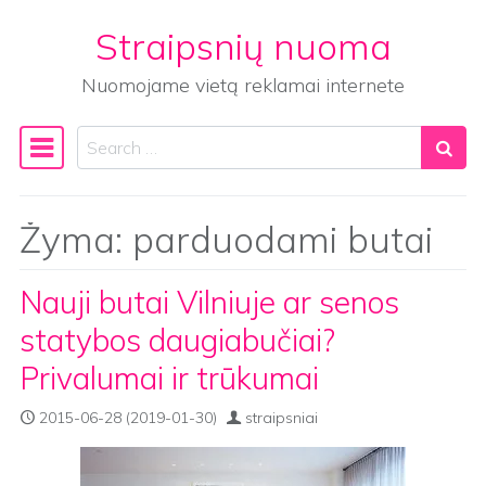
Straipsnių nuoma
Skip to content
Nuomojame vietą reklamai internete
Search
Main Navigation
Žyma:
parduodami butai
Nauji butai Vilniuje ar senos
statybos daugiabučiai?
Privalumai ir trūkumai
2015-06-28
(2019-01-30)
straipsniai