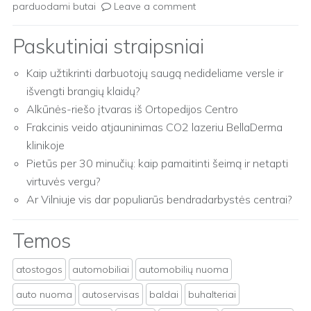
parduodami butai
Leave a comment
Paskutiniai straipsniai
Kaip užtikrinti darbuotojų saugą nedideliame versle ir
išvengti brangių klaidų?
Alkūnės-riešo įtvaras iš Ortopedijos Centro
Frakcinis veido atjauninimas CO2 lazeriu BellaDerma
klinikoje
Pietūs per 30 minučių: kaip pamaitinti šeimą ir netapti
virtuvės vergu?
Ar Vilniuje vis dar populiarūs bendradarbystės centrai?
Temos
atostogos
automobiliai
automobilių nuoma
auto nuoma
autoservisas
baldai
buhalteriai