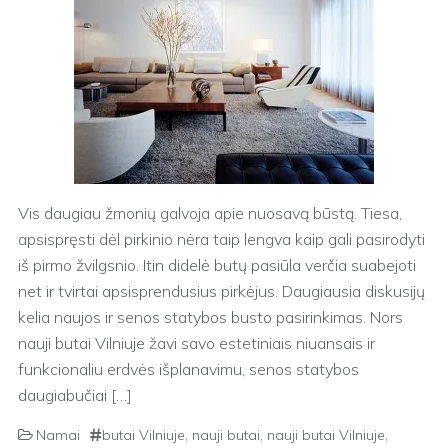
Vis daugiau žmonių galvoja apie nuosavą būstą. Tiesa,
apsispręsti dėl pirkinio nėra taip lengva kaip gali pasirodyti
iš pirmo žvilgsnio. Itin didelė butų pasiūla verčia suabejoti
net ir tvirtai apsisprendusius pirkėjus. Daugiausia diskusijų
kelia naujos ir senos statybos busto pasirinkimas. Nors
nauji butai Vilniuje žavi savo estetiniais niuansais ir
funkcionaliu erdvės išplanavimu, senos statybos
daugiabučiai […]
Namai
butai Vilniuje
,
nauji butai
,
nauji butai Vilniuje
,