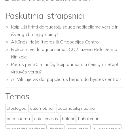
Paskutiniai straipsniai
Kaip užtikrinti darbuotojų saugą nedideliame versle ir
išvengti brangių klaidų?
Alkūnės-riešo įtvaras iš Ortopedijos Centro
Frakcinis veido atjauninimas CO2 lazeriu BellaDerma
klinikoje
Pietūs per 30 minučių: kaip pamaitinti šeimą ir netapti
virtuvės vergu?
Ar Vilniuje vis dar populiarūs bendradarbystės centrai?
Temos
atostogos
automobiliai
automobilių nuoma
auto nuoma
autoservisas
baldai
buhalteriai