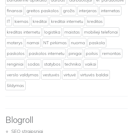
buhalterinė apskaita
darbas
darbuotojai
el. parduotuvė
finansai
greitos paskolos
grožis
interjeras
internetas
IT
kiemas
kreditai
kreditai internetu
kreditas
kreditas internetu
logistika
maistas
mobilieji telefonai
moterys
namai
NT pirkimas
nuoma
paskola
paskolos
paskolos internetu
pinigai
poilsis
remontas
renginiai
sodas
statybos
technika
vaikai
verslo valdymas
vestuvės
virtuvė
virtuvės baldai
šildymas
Blogroll
SEO straipsniai