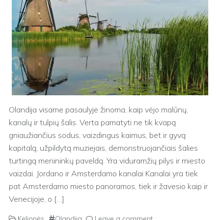
Olandija visame pasaulyje žinoma, kaip vėjo malūnų,
kanalų ir tulpių šalis. Verta pamatyti ne tik kvapą
gniaužiančius sodus, vaizdingus kaimus, bet ir gyvą
kapitalą, užpildytą muziejais, demonstruojančiais šalies
turtingą menininkų paveldą. Yra viduramžių pilys ir miesto
vaizdai. Jordano ir Amsterdamo kanalai Kanalai yra tiek
pat Amsterdamo miesto panoramos, tiek ir žavesio kaip ir
Venecijoje, o […]
Kelionės
Olandija
Leave a comment