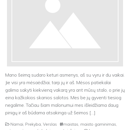
Mano šeimą sudaro keturi asmenys, aš su vyru ir du vaikai.
Jie visi yra mėsaėdžiai, tarp jų ir aš. Mėsos patiekalai
galima sakyti kiekvieną vakarą yra ant mūsų stalo, o prie jų
eina kažkokios skanios salotos. Mes be jų gyventi tiesiog
negalime. Tačiau šiam malonumui mes išleidžiama daug
pinigų ir aš būdama atsakinga už šeimos […]
Namai
,
Prekyba
,
Verslas
maistas
,
maisto gaminimas
,