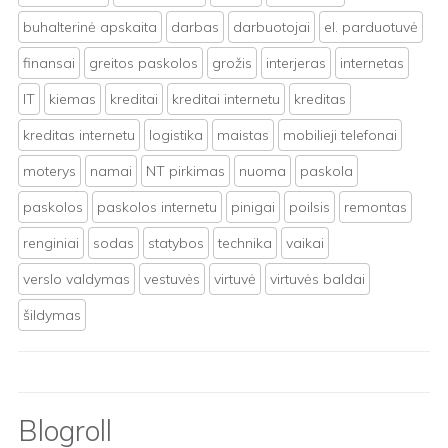
buhalterinė apskaita
darbas
darbuotojai
el. parduotuvė
finansai
greitos paskolos
grožis
interjeras
internetas
IT
kiemas
kreditai
kreditai internetu
kreditas
kreditas internetu
logistika
maistas
mobilieji telefonai
moterys
namai
NT pirkimas
nuoma
paskola
paskolos
paskolos internetu
pinigai
poilsis
remontas
renginiai
sodas
statybos
technika
vaikai
verslo valdymas
vestuvės
virtuvė
virtuvės baldai
šildymas
Blogroll