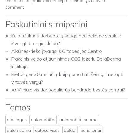
mėsa
,
mėsos patiekalai
,
receptai
,
šeima
Leave a
comment
Paskutiniai straipsniai
Kaip užtikrinti darbuotojų saugą nedideliame versle ir
išvengti brangių klaidų?
Alkūnės-riešo įtvaras iš Ortopedijos Centro
Frakcinis veido atjauninimas CO2 lazeriu BellaDerma
klinikoje
Pietūs per 30 minučių: kaip pamaitinti šeimą ir netapti
virtuvės vergu?
Ar Vilniuje vis dar populiarūs bendradarbystės centrai?
Temos
atostogos
automobiliai
automobilių nuoma
auto nuoma
autoservisas
baldai
buhalteriai