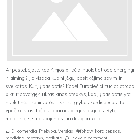
Ar pastebėjote, kad Kinijos piliečiai nuolat atrodo energingi
ir laimingi? Jie visada kupini jėgų, pasitikėjimo savimi ir
sveikatos. Kur jų paslaptis? Kodėl Europiečiai nuolat atrodo
pikti ir pavargę? Tikras kinas atsakys, kad jų paslaptis yra
nuolatinės treniruotės ir kininis grybas kordicepsas. Tai
ypač keistas, tačiau labai naudingas augalas. Rytų
medicinoje jis naudojamas jau daugiau kaip […]
El. komercija
,
Prekyba
,
Verslas
fohow
,
kordicepsas
,
medicina
,
moterys
,
sveikata
Leave a comment