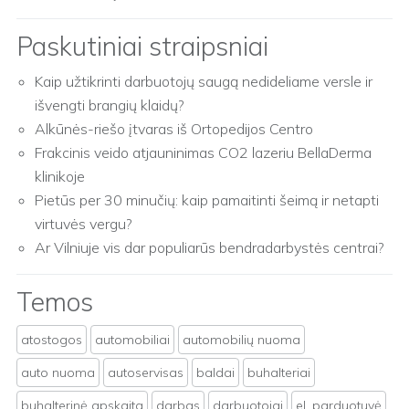
Paskutiniai straipsniai
Kaip užtikrinti darbuotojų saugą nedideliame versle ir
išvengti brangių klaidų?
Alkūnės-riešo įtvaras iš Ortopedijos Centro
Frakcinis veido atjauninimas CO2 lazeriu BellaDerma
klinikoje
Pietūs per 30 minučių: kaip pamaitinti šeimą ir netapti
virtuvės vergu?
Ar Vilniuje vis dar populiarūs bendradarbystės centrai?
Temos
atostogos
automobiliai
automobilių nuoma
auto nuoma
autoservisas
baldai
buhalteriai
buhalterinė apskaita
darbas
darbuotojai
el. parduotuvė