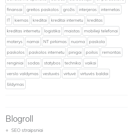
finansai
greitos paskolos
grožis
interjeras
internetas
IT
kiemas
kreditai
kreditai internetu
kreditas
kreditas internetu
logistika
maistas
mobilieji telefonai
moterys
namai
NT pirkimas
nuoma
paskola
paskolos
paskolos internetu
pinigai
poilsis
remontas
renginiai
sodas
statybos
technika
vaikai
verslo valdymas
vestuvės
virtuvė
virtuvės baldai
šildymas
Blogroll
SEO straipsniai