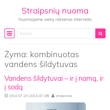
Straipsnių nuoma
Skip to content
Nuomojame vietą reklamai internete
Search
Main Navigation
Žyma:
kombinuotas
vandens šildytuvas
Vandens šildytuvai – ir į namą, ir
į sodą
2014-07-23
(2014-07-08)
straipsniai