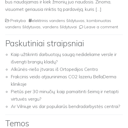
bus naudojamas ir kiek žmonių juo naudosis. Žinoma,
visuomet geriausia rinktis tą pardavėją, kuris […]
Prekyba
elektrinis vandens šildytuvas
,
kombinuotas
vandens šildytuvas
,
vandens šildytuvai
Leave a comment
Paskutiniai straipsniai
Kaip užtikrinti darbuotojų saugą nedideliame versle ir
išvengti brangių klaidų?
Alkūnės-riešo įtvaras iš Ortopedijos Centro
Frakcinis veido atjauninimas CO2 lazeriu BellaDerma
klinikoje
Pietūs per 30 minučių: kaip pamaitinti šeimą ir netapti
virtuvės vergu?
Ar Vilniuje vis dar populiarūs bendradarbystės centrai?
Temos