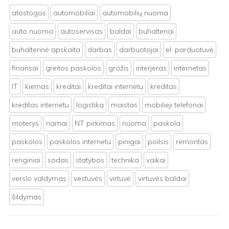
atostogos
automobiliai
automobilių nuoma
auto nuoma
autoservisas
baldai
buhalteriai
buhalterinė apskaita
darbas
darbuotojai
el. parduotuvė
finansai
greitos paskolos
grožis
interjeras
internetas
IT
kiemas
kreditai
kreditai internetu
kreditas
kreditas internetu
logistika
maistas
mobilieji telefonai
moterys
namai
NT pirkimas
nuoma
paskola
paskolos
paskolos internetu
pinigai
poilsis
remontas
renginiai
sodas
statybos
technika
vaikai
verslo valdymas
vestuvės
virtuvė
virtuvės baldai
šildymas