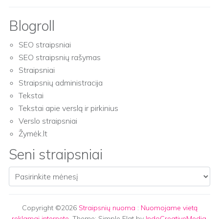
Blogroll
SEO straipsniai
SEO straipsnių rašymas
Straipsniai
Straipsnių administracija
Tekstai
Tekstai apie verslą ir pirkinius
Verslo straipsniai
Žymėk.lt
Seni straipsniai
Seni straipsniai
Copyright ©2026
Straipsnių nuoma
:
Nuomojame vietą
reklamai internete
. Theme: Simple Flat by
IndoCreativeMedia
.