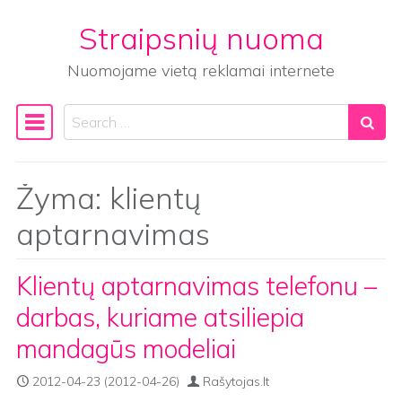
Straipsnių nuoma
Skip to content
Nuomojame vietą reklamai internete
Search
Main Navigation
Žyma:
klientų
aptarnavimas
Klientų aptarnavimas telefonu –
darbas, kuriame atsiliepia
mandagūs modeliai
2012-04-23
(2012-04-26)
Rašytojas.lt