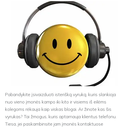
Pabandykite įsivaizduoti isterišką vyruką, kuris slankioja
nuo vieno įmonės kampo iki kito ir visiems iš eilėms
kolegoms rėkauja kaip viskas blogai. Ar žinote kas šis
vyrukas? Tai žmogus, kuris aptarnauja klientus telefonu.
Tiesa, jei paskambinsite jam įmonės kontaktuose