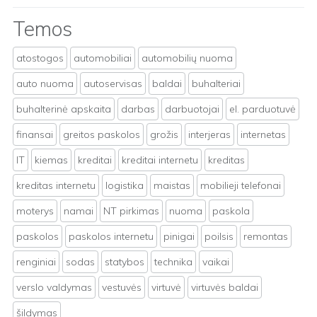
Temos
atostogos
automobiliai
automobilių nuoma
auto nuoma
autoservisas
baldai
buhalteriai
buhalterinė apskaita
darbas
darbuotojai
el. parduotuvė
finansai
greitos paskolos
grožis
interjeras
internetas
IT
kiemas
kreditai
kreditai internetu
kreditas
kreditas internetu
logistika
maistas
mobilieji telefonai
moterys
namai
NT pirkimas
nuoma
paskola
paskolos
paskolos internetu
pinigai
poilsis
remontas
renginiai
sodas
statybos
technika
vaikai
verslo valdymas
vestuvės
virtuvė
virtuvės baldai
šildymas