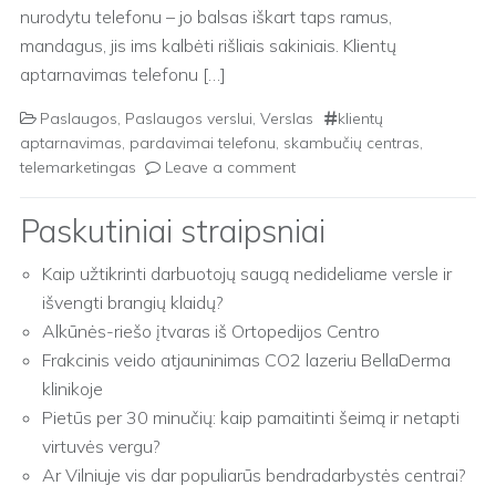
nurodytu telefonu – jo balsas iškart taps ramus,
mandagus, jis ims kalbėti rišliais sakiniais. Klientų
aptarnavimas telefonu […]
Paslaugos
,
Paslaugos verslui
,
Verslas
klientų
aptarnavimas
,
pardavimai telefonu
,
skambučių centras
,
telemarketingas
Leave a comment
Paskutiniai straipsniai
Kaip užtikrinti darbuotojų saugą nedideliame versle ir
išvengti brangių klaidų?
Alkūnės-riešo įtvaras iš Ortopedijos Centro
Frakcinis veido atjauninimas CO2 lazeriu BellaDerma
klinikoje
Pietūs per 30 minučių: kaip pamaitinti šeimą ir netapti
virtuvės vergu?
Ar Vilniuje vis dar populiarūs bendradarbystės centrai?