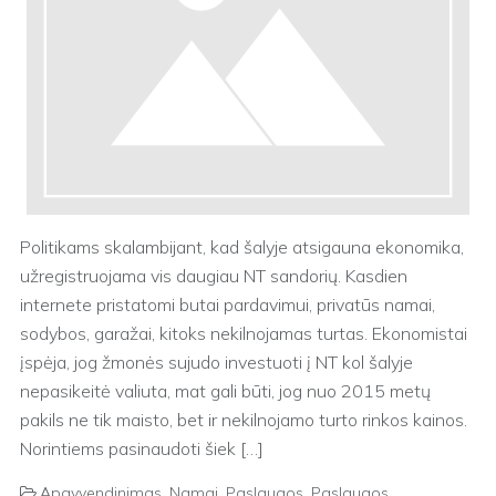
Politikams skalambijant, kad šalyje atsigauna ekonomika,
užregistruojama vis daugiau NT sandorių. Kasdien
internete pristatomi butai pardavimui, privatūs namai,
sodybos, garažai, kitoks nekilnojamas turtas. Ekonomistai
įspėja, jog žmonės sujudo investuoti į NT kol šalyje
nepasikeitė valiuta, mat gali būti, jog nuo 2015 metų
pakils ne tik maisto, bet ir nekilnojamo turto rinkos kainos.
Norintiems pasinaudoti šiek […]
Apgyvendinimas
,
Namai
,
Paslaugos
,
Paslaugos