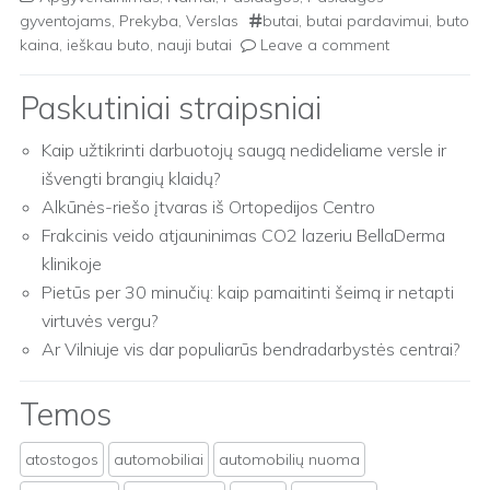
gyventojams
,
Prekyba
,
Verslas
butai
,
butai pardavimui
,
buto
kaina
,
ieškau buto
,
nauji butai
Leave a comment
Paskutiniai straipsniai
Kaip užtikrinti darbuotojų saugą nedideliame versle ir
išvengti brangių klaidų?
Alkūnės-riešo įtvaras iš Ortopedijos Centro
Frakcinis veido atjauninimas CO2 lazeriu BellaDerma
klinikoje
Pietūs per 30 minučių: kaip pamaitinti šeimą ir netapti
virtuvės vergu?
Ar Vilniuje vis dar populiarūs bendradarbystės centrai?
Temos
atostogos
automobiliai
automobilių nuoma