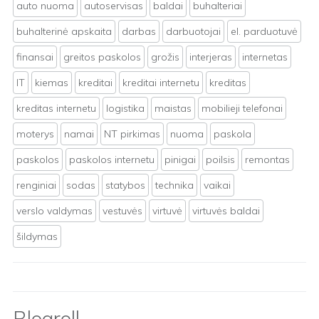
auto nuoma
autoservisas
baldai
buhalteriai
buhalterinė apskaita
darbas
darbuotojai
el. parduotuvė
finansai
greitos paskolos
grožis
interjeras
internetas
IT
kiemas
kreditai
kreditai internetu
kreditas
kreditas internetu
logistika
maistas
mobilieji telefonai
moterys
namai
NT pirkimas
nuoma
paskola
paskolos
paskolos internetu
pinigai
poilsis
remontas
renginiai
sodas
statybos
technika
vaikai
verslo valdymas
vestuvės
virtuvė
virtuvės baldai
šildymas
Blogroll