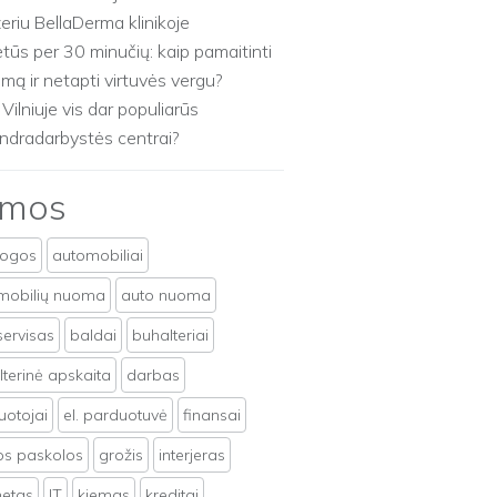
zeriu BellaDerma klinikoje
etūs per 30 minučių: kaip pamaitinti
imą ir netapti virtuvės vergu?
 Vilniuje vis dar populiarūs
ndradarbystės centrai?
emos
togos
automobiliai
mobilių nuoma
auto nuoma
servisas
baldai
buhalteriai
terinė apskaita
darbas
uotojai
el. parduotuvė
finansai
tos paskolos
grožis
interjeras
netas
IT
kiemas
kreditai