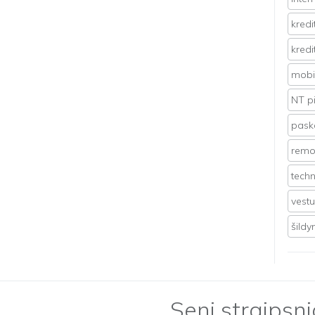
kredi
kredi
mobil
NT p
pasko
remo
techn
vest
šild
Seni straipsni