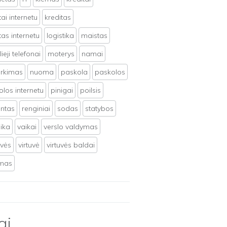
tai internetu
kreditas
tas internetu
logistika
maistas
ieji telefonai
moterys
namai
irkimas
nuoma
paskola
paskolos
los internetu
pinigai
poilsis
ntas
renginiai
sodas
statybos
ika
vaikai
verslo valdymas
uvės
virtuvė
virtuvės baldai
ymas
ai