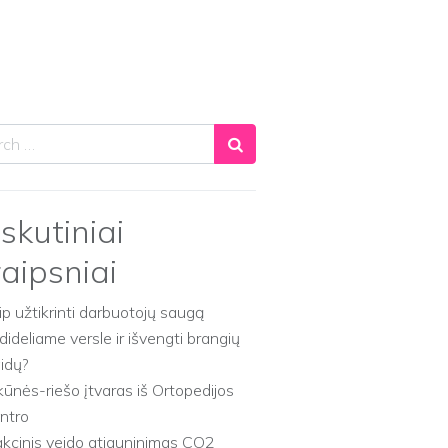
ch
skutiniai
raipsniai
ip užtikrinti darbuotojų saugą
dideliame versle ir išvengti brangių
aidų?
kūnės-riešo įtvaras iš Ortopedijos
ntro
akcinis veido atjauninimas CO2