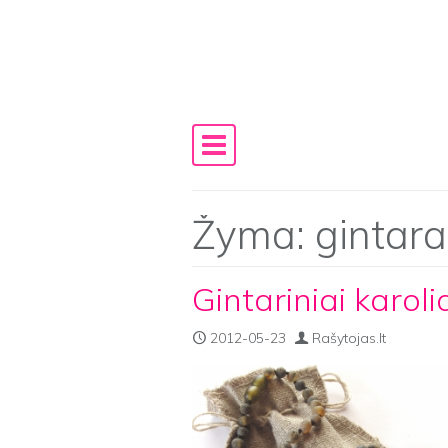
Skip to content
Main Navigation
Žyma:
gintara
Gintariniai karol
2012-05-23
Rašytojas.lt