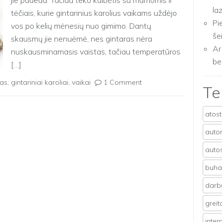
jie padeda. Tačiau teko kalbėtis su mamomis ir
la
tėčiais, kurie gintarinius karolius vaikams uždėjo
Pi
vos po kelių mėnesių nuo gimimo. Dantų
še
skausmų jie nenuėmė, nes gintaras nėra
Ar
nuskausminamasis vaistas, tačiau temperatūros
be
[…]
ras
,
gintariniai karoliai
,
vaikai
1 Comment
T
atos
auto
auto
buhal
darb
grei
inter