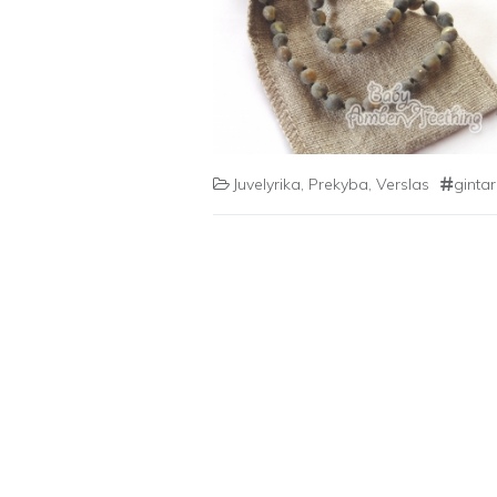
Juvelyrika
,
Prekyba
,
Verslas
ginta