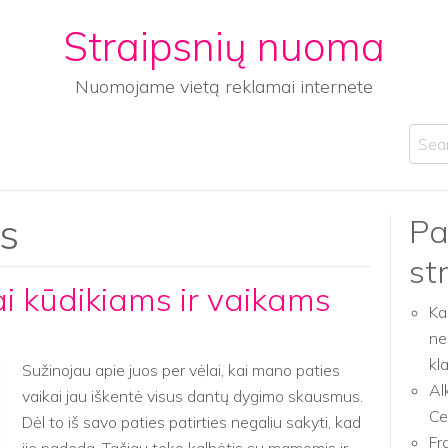
Straipsnių nuoma
Nuomojame vietą reklamai internete
Sear
s
Pa
st
iai kūdikiams ir vaikams
Ka
ne
kl
Sužinojau apie juos per vėlai, kai mano paties
Al
vaikai jau iškentė visus dantų dygimo skausmus.
Ce
Dėl to iš savo paties patirties negaliu sakyti, kad
Fr