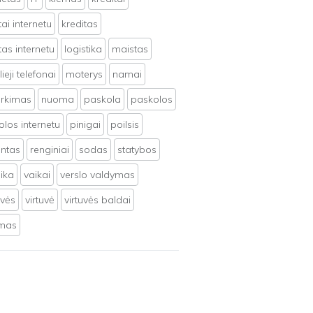
tai internetu
kreditas
tas internetu
logistika
maistas
ieji telefonai
moterys
namai
irkimas
nuoma
paskola
paskolos
los internetu
pinigai
poilsis
ntas
renginiai
sodas
statybos
ika
vaikai
verslo valdymas
uvės
virtuvė
virtuvės baldai
ymas