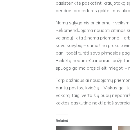
pasistenkite paskatinti kraujotaką s
bendras procedūras galite imtis tikr
Namų sąlygomis prieinamų ir veiksm
Rekomenduojama naudoti citrinos sul
valandų), kita žinoma priemonė – arb
savo savybių – sumažina prakaitavim
pan., todėl turėti savo pirmosios pag
Reikėtų nepamiršti ir puikiai pažįst
spuogo galima drąsiai eiti miegoti – 
Tarp dažniausiai naudojamų priemon
dantų pastos, kviečių… Viskas gali t
vakarą, taigi verta šių būdų nepamir
kaktos paskutinę naktį prieš svarbi
Related