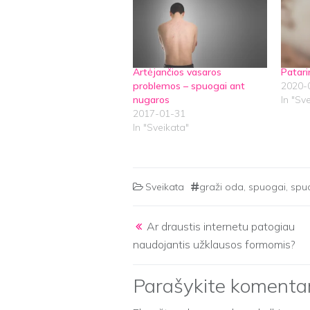
Artėjančios vasaros
Patari
problemos – spuogai ant
2020-
nugaros
In "Sv
2017-01-31
In "Sveikata"
Sveikata
graži oda
,
spuogai
,
spuo
Post navigation
Ar draustis internetu patogiau
naudojantis užklausos formomis?
Parašykite komenta