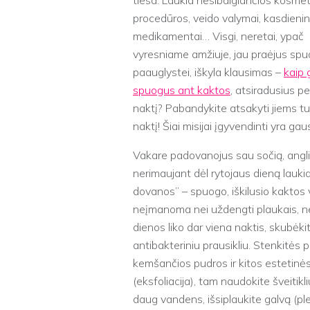
tiesa. Laukia nesibaigiančios kosme
procedūros, veido valymai, kasdienin
medikamentai… Visgi, neretai, ypač
vyresniame amžiuje, jau praėjus spu
paauglystei, iškyla klausimas –
kaip 
spuogus ant kaktos
, atsiradusius pe
naktį? Pabandykite atsakyti jiems t
naktį! Šiai misijai įgyvendinti yra ga
Vakare padovanojus sau sočią, angli
nerimaujant dėl rytojaus dieną laukia
dovanos” – spuogo, iškilusio kaktos v
neįmanoma nei uždengti plaukais, ne
dienos liko dar viena naktis, skubėki
antibakteriniu prausikliu. Stenkitės p
kemšančios pudros ir kitos estetinės
(eksfoliacija), tam naudokite šveitikl
daug vandens, išsiplaukite galvą (ple