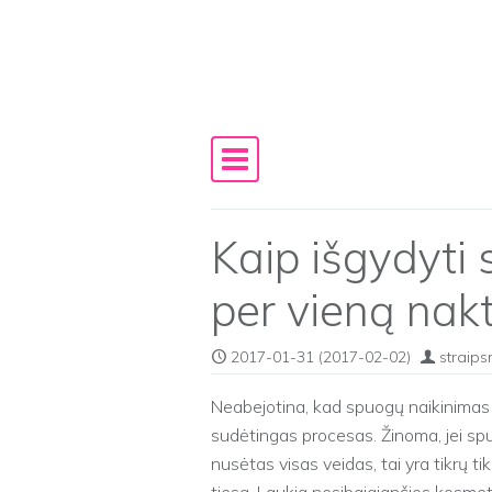
Skip to content
Main Navigation
Kaip išgydyti
per vieną nakt
2017-01-31
(2017-02-02)
straips
Neabejotina, kad spuogų naikinimas –
sudėtingas procesas. Žinoma, jei spu
nusėtas visas veidas, tai yra tikrų tik