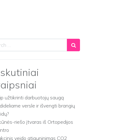
ch
skutiniai
raipsniai
ip užtikrinti darbuotojų saugą
dideliame versle ir išvengti brangių
aidų?
kūnės-riešo įtvaras iš Ortopedijos
ntro
akcinis veido atjauninimas CO2