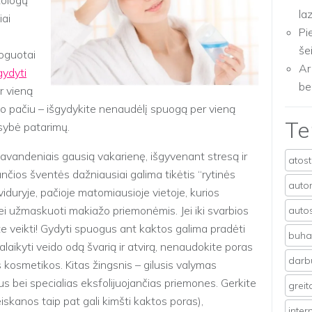
tologų
la
iai
Pi
še
oguotai
Ar
gydyti
be
r vieną
uo pačiu – išgydykite nenaudėlį spuogą per vieną
T
usybė patarimų.
avandeniais gausią vakarienę, išgyvenant stresą ir
atos
nčios šventės dažniausiai galima tikėtis “rytinės
auto
iduryje, pačioje matomiausioje vietoje, kurios
i užmaskuoti makiažo priemonėmis. Jei iki svarbios
auto
te veikti! Gydyti spuogus ant kaktos galima pradėti
buhal
alaikyti veido odą švarią ir atvirą, nenaudokite poras
darb
 kosmetikos. Kitas žingsnis – gilusis valymas
ius bei specialias eksfolijuojančias priemones. Gerkite
grei
iskanos taip pat gali kimšti kaktos poras),
inter