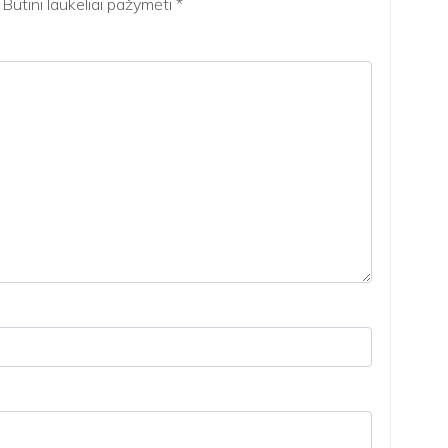
Būtini laukeliai pažymėti
*