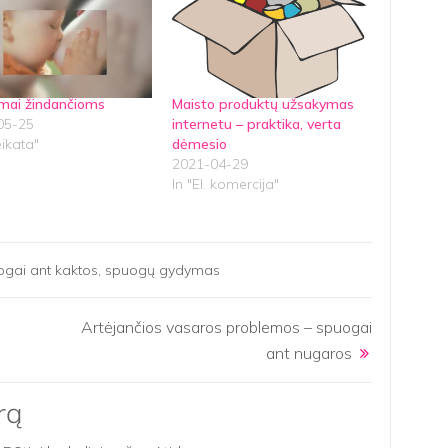
mai žindančioms
Maisto produktų užsakymas
05-25
internetu – praktika, verta
eikata"
dėmesio
2021-04-29
In "El. komercija"
gai ant kaktos
,
spuogų gydymas
Artėjančios vasaros problemos – spuogai
ant nugaros
rą