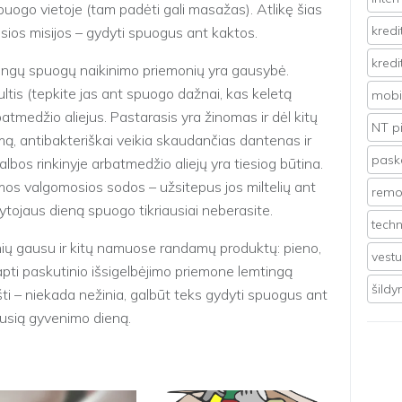
puogo vietoje (tam padėti gali masažas). Atlikę šias
kredi
osios misijos – gydyti spuogus ant kaktos.
kredi
ingų spuogų naikinimo priemonių yra gausybė.
tis (tepkite jas ant spuogo dažnai, kas keletą
mobil
atmedžio aliejus. Pastarasis yra žinomas ir dėl kitų
NT p
ą, antibakteriškai veikia skaudančias dantenas ir
pasko
albos rinkinyje arbatmedžio aliejų yra tiesiog būtina.
amos valgomosios sodos – užsitepus jos miltelių ant
remo
rytojaus dieną spuogo tikriausiai neberasite.
techn
ių gausu ir kitų namuose randamų produktų: pieno,
vest
apti paskutinio išsigelbėjimo priemone lemtingą
šild
šti – niekada nežinia, galbūt teks gydyti spuogus ant
ausią gyvenimo dieną.