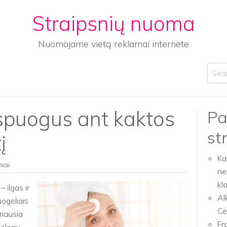
Straipsnių nuoma
Nuomojame vietą reklamai internete
Sear
 spuogus ant kaktos
Pa
st
į
Ka
niai
ne
kl
 ilgas ir
Al
ogeliais
Ce
riausia
Fr