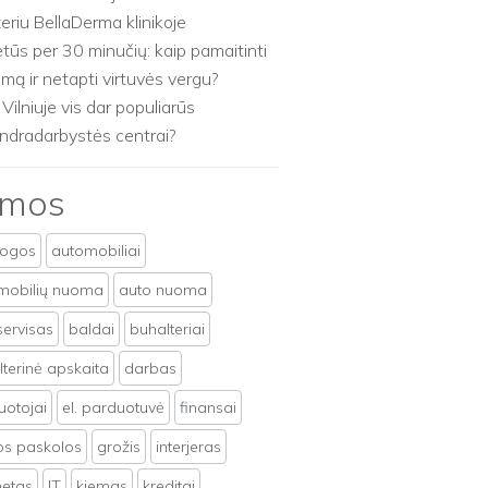
zeriu BellaDerma klinikoje
etūs per 30 minučių: kaip pamaitinti
imą ir netapti virtuvės vergu?
 Vilniuje vis dar populiarūs
ndradarbystės centrai?
emos
togos
automobiliai
mobilių nuoma
auto nuoma
servisas
baldai
buhalteriai
terinė apskaita
darbas
uotojai
el. parduotuvė
finansai
tos paskolos
grožis
interjeras
netas
IT
kiemas
kreditai