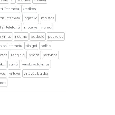
tai internetu
kreditas
tas internetu
logistika
maistas
ieji telefonai
moterys
namai
irkimas
nuoma
paskola
paskolos
los internetu
pinigai
poilsis
ntas
renginiai
sodas
statybos
ika
vaikai
verslo valdymas
uvės
virtuvė
virtuvės baldai
ymas