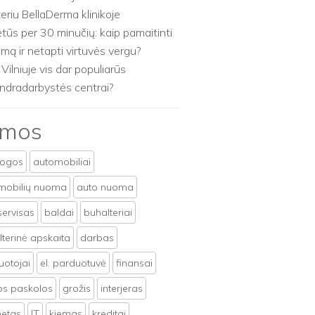
zeriu BellaDerma klinikoje
etūs per 30 minučių: kaip pamaitinti
imą ir netapti virtuvės vergu?
 Vilniuje vis dar populiarūs
ndradarbystės centrai?
emos
togos
automobiliai
mobilių nuoma
auto nuoma
servisas
baldai
buhalteriai
terinė apskaita
darbas
uotojai
el. parduotuvė
finansai
tos paskolos
grožis
interjeras
netas
IT
kiemas
kreditai