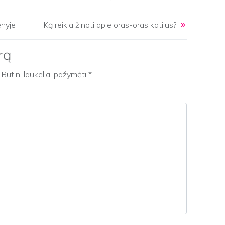
enyje
Ką reikia žinoti apie oras-oras katilus?
rą
Būtini laukeliai pažymėti
*