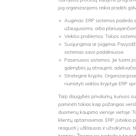
jog organizacijoms reikia pradėti galvo
Augimas. ERP sistemos padeda su
užaugusioms, arba planuojančio
Veiklos problemos. Tokios sistemo
Susijungimai ar įsigijimai. Pavyzdž
sistemas savo padaliniuose.
Pasenusios sistemos. Jie turimi įr
galimybės jų atnaujinti, adekvačio
Strateginė kryptis. Organizacijose,
numatyti veiklos kryptyje ERP sp
Tarp daugybės privalumų, kuriuos s
paminėti tokias kaip pažangias vers
duomenų kaupimo vienoje vietoje. Ta
klientų aptarnavimas. ERP įsiteikia p
reaguoti į užklausas ir užsakymus, t
terminų. Žinoma jos padeda ir taupyti