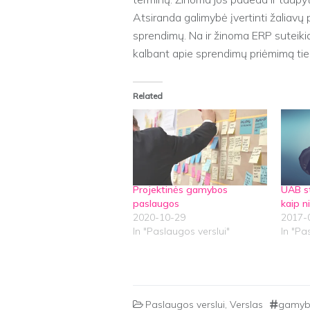
Atsiranda galimybė įvertinti žaliavų 
sprendimų. Na ir žinoma ERP suteikia l
kalbant apie sprendimų priėmimą tie
Related
Projektinės gamybos
UAB s
paslaugos
kaip n
2020-10-29
2017-
In "Paslaugos verslui"
In "Pa
Paslaugos verslui
,
Verslas
gamy