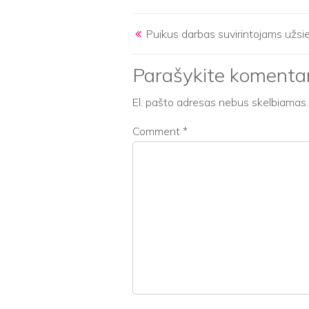
Post navigation
Puikus darbas suvirintojams užsi
Parašykite komenta
El. pašto adresas nebus skelbiamas.
Comment
*