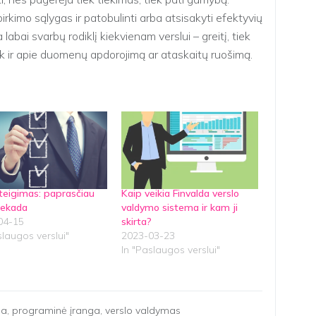
pirkimo sąlygas ir patobulinti arba atsisakyti efektyvių
abai svarbų rodiklį kiekvienam verslui – greitį, tiek
k ir apie duomenų apdorojimą ar ataskaitų ruošimą.
teigimas: paprasčiau
Kaip veikia Finvalda verslo
iekada
valdymo sistema ir kam ji
04-15
skirta?
slaugos verslui"
2023-03-23
In "Paslaugos verslui"
ba
,
programinė įranga
,
verslo valdymas