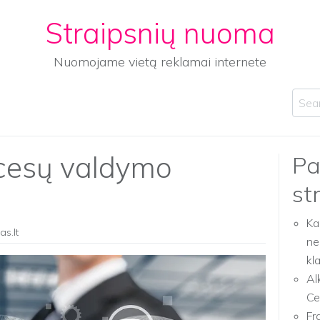
Straipsnių nuoma
Nuomojame vietą reklamai internete
Sear
cesų valdymo
Pa
st
Ka
as.lt
ne
kl
Al
Ce
Fr