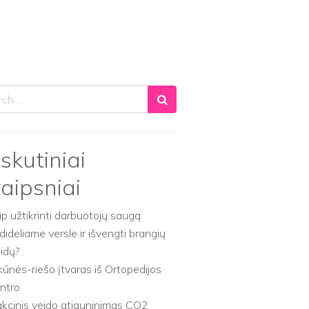
ch
skutiniai
raipsniai
ip užtikrinti darbuotojų saugą
dideliame versle ir išvengti brangių
aidų?
kūnės-riešo įtvaras iš Ortopedijos
ntro
akcinis veido atjauninimas CO2