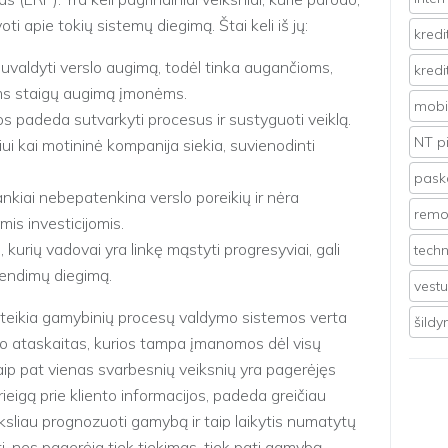
ti apie tokių sistemų diegimą. Štai keli iš jų:
kredi
valdyti verslo augimą, todėl tinka augančioms,
kredi
ms staigų augimą įmonėms.
mobil
s padeda sutvarkyti procesus ir sustyguoti veiklą.
NT p
iui kai motininė kompanija siekia, suvienodinti
pasko
ankiai nebepatenkina verslo poreikių ir nėra
remo
mis investicijomis.
 kurių vadovai yra linkę mąstyti progresyviai, gali
techn
rendimų diegimą.
vest
uteikia gamybinių procesų valdymo sistemos verta
šild
lo ataskaitas, kurios tampa įmanomos dėl visų
ip pat vienas svarbesnių veiksnių yra pagerėjęs
rieigą prie kliento informacijos, padeda greičiau
iksliau prognozuoti gamybą ir taip laikytis numatytų
, nes pagerėja tiek tiekimas, tiek pati gamybą.