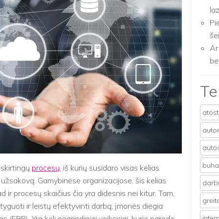
la
Pi
še
Ar
be
T
atos
auto
auto
buhal
 skirtingų
procesų
, iš kurių susidaro visas kelias
 užsakovą. Gamybinėse organizacijose, šis kelias
darb
ad ir procesų skaičius čia yra didesnis nei kitur. Tam,
grei
yguoti ir leistų efektyvinti darbą, įmonės diegia
RP). Yra keli pagrindiniai veiksniai, kurie parodo,
inter