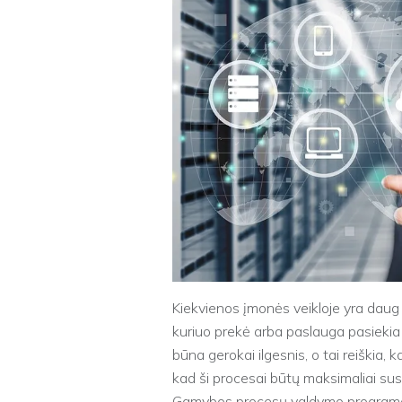
Kiekvienos įmonės veikloje yra daug
kuriuo prekė arba paslauga pasiekia
būna gerokai ilgesnis, o tai reiškia, k
kad ši procesai būtų maksimaliai sust
Gamybos procesų valdymo programas (E