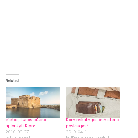
Related
Vietos, kurias būtina
Kam reikalingos buhalterio
aplankyti Kipre
paslaugos?
2016-09-27
2019-04-11
In "Kelionės"
In "Paslaugos verslui"