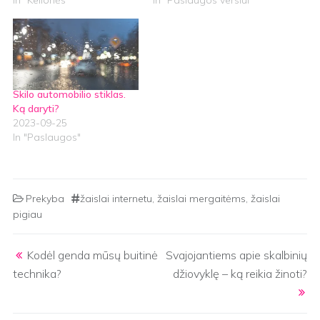
Skilo automobilio stiklas.
Ką daryti?
2023-09-25
In "Paslaugos"
Prekyba
žaislai internetu
,
žaislai mergaitėms
,
žaislai
pigiau
Post navigation
Kodėl genda mūsų buitinė
Svajojantiems apie skalbinių
technika?
džiovyklę – ką reikia žinoti?