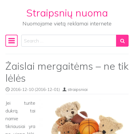
Straipsnių nuoma
Skip to content
Nuomojame vietą reklamai internete
Search
Main Navigation
Žaislai mergaitėms – ne tik
lėlės
2016-12-10
(2016-12-01)
straipsniai
Jei turite
dukrą, tai
namie
tikriausiai yra