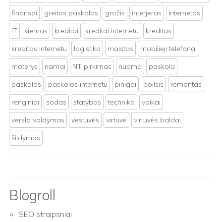
finansai
greitos paskolos
grožis
interjeras
internetas
IT
kiemas
kreditai
kreditai internetu
kreditas
kreditas internetu
logistika
maistas
mobilieji telefonai
moterys
namai
NT pirkimas
nuoma
paskola
paskolos
paskolos internetu
pinigai
poilsis
remontas
renginiai
sodas
statybos
technika
vaikai
verslo valdymas
vestuvės
virtuvė
virtuvės baldai
šildymas
Blogroll
SEO straipsniai