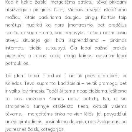
Kad ir kokie žaislai mergaitėms patiktų, tėvai pirkdami
atsižvelgia į piniginės turinį. Vienais atvejais išleidžiama
mažiau, kitais paskiriama daugiau pinigų. Kartais taip
norėtųsi nupirkti ką nors įmantresnio, bet pradėjus
skaičiuoti suprantama, kad nepavyks. Tačiau net ir tokiu
atveju situacija gali būti išsprendžiama – pirkimas
internetu leidžia sutaupyti. Čia labai dažnai prekės
pigesnės, o radus kokią akciją kainos apskritai labai
patrauklios.
Tai įdomi tema. Ir aktuali ji ne tik prieš gimtadienį ar
Kalėdas. Tėvai supranta, kad žaislai – ne tik pramoga, bet
ir vaiko lavinimasis. Todėl ši tema neapleidžiama, ieškoma
to, kas mažajam šeimos nariui patiktų. Na, o šio
straipsnelio turinyje atskleista tiesa, aktuali visiems
tėvams, – mergaitėms tinka ne vien lėlės. Jei, pavyzdžiui,
artėja gimtadienis, pasirinkimų daugiau, nes žvalgomasi po
įvairesnes žaislų kategorijas.