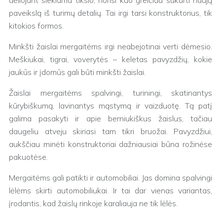
dėliojant siekiama tikslo, norisi kuo greičiau sukurti naują
paveikslą iš turimų detalių. Tai irgi tarsi konstruktorius, tik
kitokios formos.
Minkšti žaislai mergaitėms irgi neabejotinai verti dėmesio.
Meškiukai, tigrai, voverytės – keletas pavyzdžių, kokie
jaukūs ir įdomūs gali būti minkšti žaislai.
Žaislai mergaitėms spalvingi, turiningi, skatinantys
kūrybiškumą, lavinantys mąstymą ir vaizduotę. Tą patį
galima pasakyti ir apie berniukiškus žaislus, tačiau
daugeliu atveju skiriasi tam tikri bruožai. Pavyzdžiui,
aukščiau minėti konstruktoriai dažniausiai būna rožinėse
pakuotėse.
Mergaitėms gali patikti ir automobiliai. Jas domina spalvingi
lėlėms skirti automobiliukai. Ir tai dar vienas variantas,
įrodantis, kad žaislų rinkoje karaliauja ne tik lėlės.