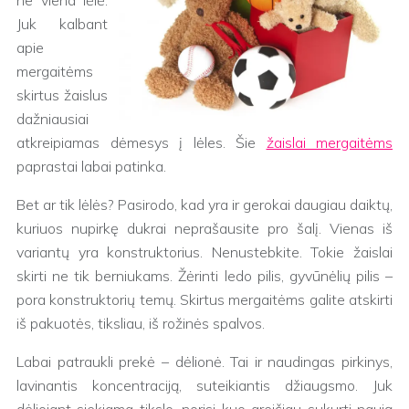
ne viena lėlė.
Juk kalbant
apie
mergaitėms
skirtus žaislus
dažniausiai
atkreipiamas dėmesys į lėles. Šie
žaislai mergaitėms
paprastai labai patinka.
Bet ar tik lėlės? Pasirodo, kad yra ir gerokai daugiau daiktų,
kuriuos nupirkę dukrai neprašausite pro šalį. Vienas iš
variantų yra konstruktorius. Nenustebkite. Tokie žaislai
skirti ne tik berniukams. Žėrinti ledo pilis, gyvūnėlių pilis –
pora konstruktorių temų. Skirtus mergaitėms galite atskirti
iš pakuotės, tiksliau, iš rožinės spalvos.
Labai patraukli prekė – dėlionė. Tai ir naudingas pirkinys,
lavinantis koncentraciją, suteikiantis džiaugsmo. Juk