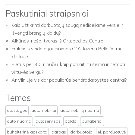
Paskutiniai straipsniai
Kaip užtikrinti darbuotojų saugą nedideliame versle ir
išvengti brangių klaidų?
Alkūnės-riešo įtvaras iš Ortopedijos Centro
Frakcinis veido atjauninimas CO2 lazeriu BellaDerma
klinikoje
Pietūs per 30 minučių: kaip pamaitinti šeimą ir netapti
virtuvės vergu?
Ar Vilniuje vis dar populiarūs bendradarbystės centrai?
Temos
atostogos
automobiliai
automobilių nuoma
auto nuoma
autoservisas
baldai
buhalteriai
buhalterinė apskaita
darbas
darbuotojai
el. parduotuvė