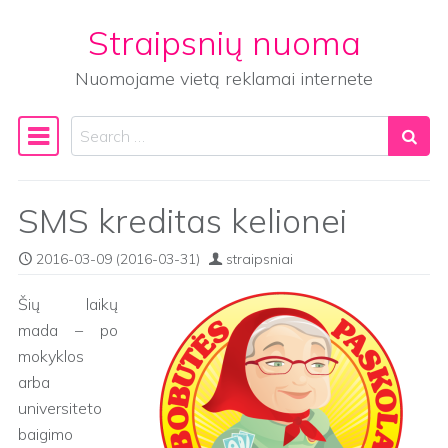
Straipsnių nuoma
Skip to content
Nuomojame vietą reklamai internete
Search
Main Navigation
SMS kreditas kelionei
2016-03-09
(2016-03-31)
straipsniai
Šių laikų
mada – po
mokyklos
arba
universiteto
baigimo