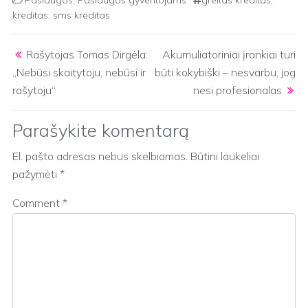
Paslaugos
,
Paslaugos gyventojams
greitas kreditas
,
kreditas
,
sms kreditas
Post navigation
Rašytojas Tomas Dirgėla:
Akumuliatoriniai įrankiai turi
„Nebūsi skaitytoju, nebūsi ir
būti kokybiški – nesvarbu, jog
rašytoju“
nesi profesionalas
Parašykite komentarą
El. pašto adresas nebus skelbiamas.
Būtini laukeliai
pažymėti
*
Comment
*