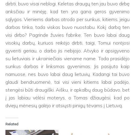
dirbti, buvo visai neblogi. Keletas draugų ten jau buvo dirbę
anksčiau ir minėję, kad ten yra gana geros gyvenimo
sąlygos. Vieniems darbas atrodo per sunkus, kitiems, jeigu
darbas tinka, tada viskas buvo nuostabu. Kokį darbą ten
visi dirbo? Pagrinde žuvies fabrike. Ten buvo labai daug
visokių darbų, kuriuos reikėjo dirbti, taigi, Tomui norėjosi
gyventi geriau, o darbo jis nebijojo. Atvyko ir apsigyveno
su lietuviais ir ukrainiečiais viename name. Tada prasidėjo
sunkus darbas ir linksmas gyvenimas. Jis pasijuto kaip
namuose, nes buvo labai daug lietuvių. Kadangi tai buvo
glaudi bendruomenė, tai visi vieni kitiems labai padėjo,
stengėsi būti draugiški. Aišku, ir apkalbų daug būdavo, bet
į jas labiau vėlėsi moterys, o Tomas džiaugėsi, kad po
dviejų mėnesių galėjo ir atsiųsti pinigų tėvams į Lietuvą.
Related