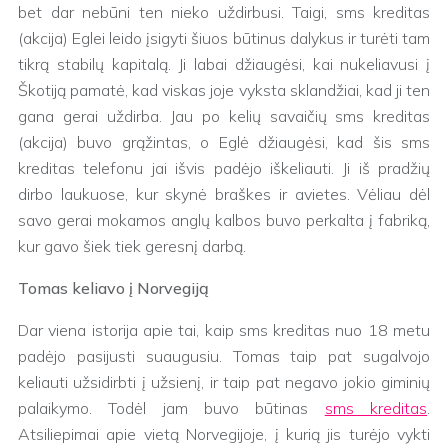
bet dar nebūni ten nieko uždirbusi. Taigi, sms kreditas
(akcija) Eglei leido įsigyti šiuos būtinus dalykus ir turėti tam
tikrą stabilų kapitalą. Ji labai džiaugėsi, kai nukeliavusi į
Škotiją pamatė, kad viskas joje vyksta sklandžiai, kad ji ten
gana gerai uždirba. Jau po kelių savaičių sms kreditas
(akcija) buvo grąžintas, o Eglė džiaugėsi, kad šis sms
kreditas telefonu jai išvis padėjo iškeliauti. Ji iš pradžių
dirbo laukuose, kur skynė braškes ir avietes. Vėliau dėl
savo gerai mokamos anglų kalbos buvo perkalta į fabriką,
kur gavo šiek tiek geresnį darbą.
Tomas keliavo į Norvegiją
Dar viena istorija apie tai, kaip sms kreditas nuo 18 metu
padėjo pasijusti suaugusiu. Tomas taip pat sugalvojo
keliauti užsidirbti į užsienį, ir taip pat negavo jokio giminių
palaikymo. Todėl jam buvo būtinas
sms kreditas
.
Atsiliepimai apie vietą Norvegijoje, į kurią jis turėjo vykti