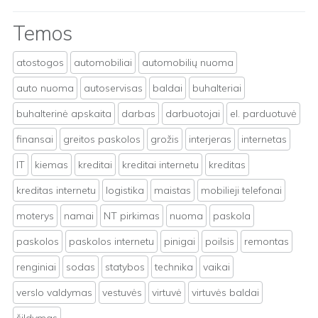
Temos
atostogos
automobiliai
automobilių nuoma
auto nuoma
autoservisas
baldai
buhalteriai
buhalterinė apskaita
darbas
darbuotojai
el. parduotuvė
finansai
greitos paskolos
grožis
interjeras
internetas
IT
kiemas
kreditai
kreditai internetu
kreditas
kreditas internetu
logistika
maistas
mobilieji telefonai
moterys
namai
NT pirkimas
nuoma
paskola
paskolos
paskolos internetu
pinigai
poilsis
remontas
renginiai
sodas
statybos
technika
vaikai
verslo valdymas
vestuvės
virtuvė
virtuvės baldai