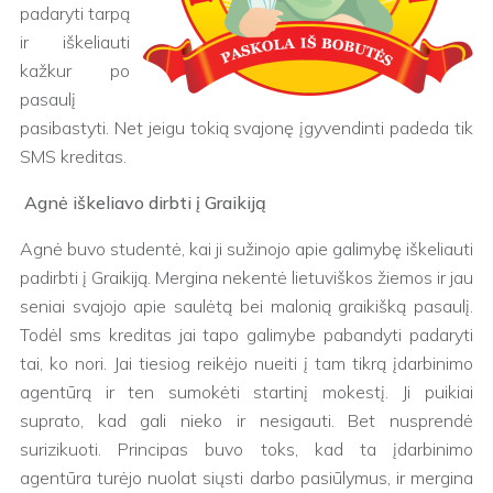
padaryti tarpą
ir iškeliauti
kažkur po
pasaulį
pasibastyti. Net jeigu tokią svajonę įgyvendinti padeda tik
SMS kreditas.
Agnė iškeliavo dirbti į Graikiją
Agnė buvo studentė, kai ji sužinojo apie galimybę iškeliauti
padirbti į Graikiją. Mergina nekentė lietuviškos žiemos ir jau
seniai svajojo apie saulėtą bei malonią graikišką pasaulį.
Todėl sms kreditas jai tapo galimybe pabandyti padaryti
tai, ko nori. Jai tiesiog reikėjo nueiti į tam tikrą įdarbinimo
agentūrą ir ten sumokėti startinį mokestį. Ji puikiai
suprato, kad gali nieko ir nesigauti. Bet nusprendė
surizikuoti. Principas buvo toks, kad ta įdarbinimo
agentūra turėjo nuolat siųsti darbo pasiūlymus, ir mergina