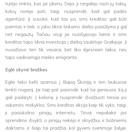
turėjo rinktis, kas jai įdomu. Deja, ji negalėjo rasti jų tokių,
kokių norėjo pati, taigi, nusprendė, kad gal padės
agentūra. Ji suvokė, kad tas jos sms kreditas gali būti
paimtas ir tiek, o jokio tikrai tinkamo darbo pasiūlymo ji gal
net negautų. Tačiau visgi jai nusišypsojo laimė ir sms
kreditas tapo tikrai investicija į darbą saulėtoje Graikijoje. Ji
nuvažiavo ten tik vasarai, bet liko ilgesniam laikui, nes
tapo vadinamąja meilės emigrante.
Eglė skynė braškes
Eglei teko kelti sparnus į šlapią Škotiją ir ten laukuose
lenkti nugarą. Jai taip pat pasirodė, kad tai geriausia, ką ji
gali padaryti. Į kelionę ji nusprendė išvažiuoti tiesiai po
vidurinės mokyklos. Sms kreditas akcija kaip tik vyko, taigi,
ji pasiskolino pinigų internetu. Tėvai nepalaikė jos
sprendimo išvykti, o pinigų reikėjo ir skrydžiui, ir būtiniems
daiktams, ir šiaip tai pradžiai, kol gyveni svetimoje šalyje,