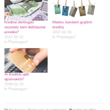
Kreditai skirtingais
Klaidos, bandant grąžinti
sezonais: kam dažniausiai
kreditą
prireikia?
2017-02-16
2017-05-12
In "Paslaugos"
In "Paslaugos"
Ar kreditas gali
apsimokėti?
2018-01-19
In "Paslaugos"