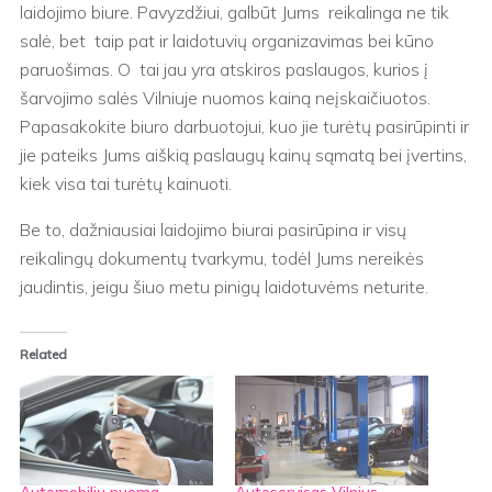
laidojimo biure. Pavyzdžiui, galbūt Jums reikalinga ne tik
salė, bet taip pat ir laidotuvių organizavimas bei kūno
paruošimas. O tai jau yra atskiros paslaugos, kurios į
šarvojimo salės Vilniuje nuomos kainą neįskaičiuotos.
Papasakokite biuro darbuotojui, kuo jie turėtų pasirūpinti ir
jie pateiks Jums aiškią paslaugų kainų sąmatą bei įvertins,
kiek visa tai turėtų kainuoti.
Be to, dažniausiai laidojimo biurai pasirūpina ir visų
reikalingų dokumentų tvarkymu, todėl Jums nereikės
jaudintis, jeigu šiuo metu pinigų laidotuvėms neturite.
Related