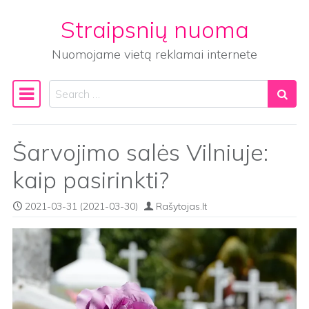
Straipsnių nuoma
Skip to content
Nuomojame vietą reklamai internete
Search
Main Navigation
Šarvojimo salės Vilniuje:
kaip pasirinkti?
2021-03-31
(2021-03-30)
Rašytojas.lt