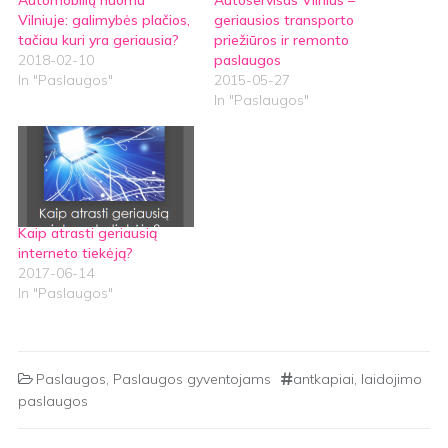
Automobilių nuoma
Autoservisas Vilnius –
Vilniuje: galimybės plačios,
geriausios transporto
tačiau kuri yra geriausia?
priežiūros ir remonto
2018-02-10
paslaugos
In "Paslaugos"
2015-05-27
In "Paslaugos"
Kaip atrasti geriausią
interneto tiekėją?
2017-06-14
In "Paslaugos"
Paslaugos
,
Paslaugos gyventojams
antkapiai
,
laidojimo
paslaugos
Post navigation