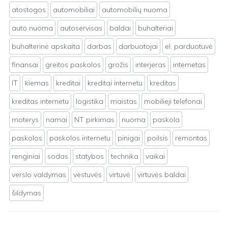
atostogos
automobiliai
automobilių nuoma
auto nuoma
autoservisas
baldai
buhalteriai
buhalterinė apskaita
darbas
darbuotojai
el. parduotuvė
finansai
greitos paskolos
grožis
interjeras
internetas
IT
kiemas
kreditai
kreditai internetu
kreditas
kreditas internetu
logistika
maistas
mobilieji telefonai
moterys
namai
NT pirkimas
nuoma
paskola
paskolos
paskolos internetu
pinigai
poilsis
remontas
renginiai
sodas
statybos
technika
vaikai
verslo valdymas
vestuvės
virtuvė
virtuvės baldai
šildymas