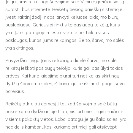
Jeigu Jums reikalinga šarvojimo salė Vilniuje,greičiausiai ją
surasti bus internete. Reikėtų tiesiog paieškų sistemoje
įvesti raktinį žodį ir apsilankyti keliuose laidojimo biurų
puslapiuose. Geriausiai rinktis tą paslaugų teikėją, kuris
yra Jums patogioje miesto vietoje bei teikia visas
paslaugas, kurios Jums reikalingos. Be to, šarvojimo salės
yra skirtingos.
Pavyzdžiui, jeigu Jums reikalinga didelė šarvojimo salė,
reikėtų ieškoti paslaugų teikėjo, kuris gali pasiūlyti tokias
erdves. Kai kurie laidojimo biurai turi net kelias skirtingų
dydžių šarvojimo sales, iš kurių galite išsirinkti pagal savo
poreikius.
Reikėtų atkreipti dėmesį į tai, kad šarvojimo salė būtų
pakankamo dydžio ir joje tilptų visi artimieji ir giminaičiai ir
visiems pakaktų vietos. Labai patogu, jeigu šalia salės yra
nedidelis kambariukas, kuriame artimieji gali atsikvėpti,