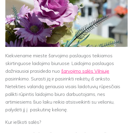
Kiekviename mieste šarvojimo paslaugos teikiamos
skirtinguose laidojimo biuruose. Laidojimo paslaugos
dažniausiai prasideda nuo
šarvojimo salės Vilniuje
pasirinkimo. Surasti ją ir pasirinkti reikėtų iš anksto.
Netekties valandą geriausia visais laidotuvių rūpesčiais
palikti rūpintis laidojimo biuro darbuotojams, nes
artimiesiems šiuo laiku reikia atsisveikinti su velioniu,
palydėti jį į paskutinę kelionę.
Kur ieškoti salės?