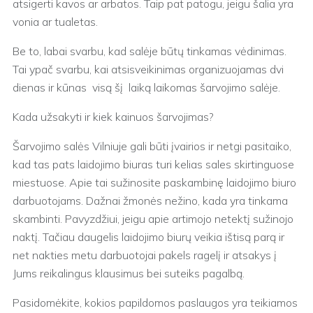
atsigerti kavos ar arbatos. Taip pat patogu, jeigu šalia yra
vonia ar tualetas.
Be to, labai svarbu, kad salėje būtų tinkamas vėdinimas.
Tai ypač svarbu, kai atsisveikinimas organizuojamas dvi
dienas ir kūnas visą šį laiką laikomas šarvojimo salėje.
Kada užsakyti ir kiek kainuos šarvojimas?
Šarvojimo salės Vilniuje gali būti įvairios ir netgi pasitaiko,
kad tas pats laidojimo biuras turi kelias sales skirtinguose
miestuose. Apie tai sužinosite paskambinę laidojimo biuro
darbuotojams. Dažnai žmonės nežino, kada yra tinkama
skambinti. Pavyzdžiui, jeigu apie artimojo netektį sužinojo
naktį. Tačiau daugelis laidojimo biurų veikia ištisą parą ir
net nakties metu darbuotojai pakels ragelį ir atsakys į
Jums reikalingus klausimus bei suteiks pagalbą.
Pasidomėkite, kokios papildomos paslaugos yra teikiamos