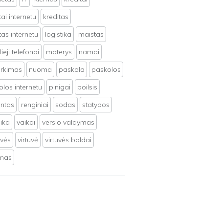
tai internetu
kreditas
tas internetu
logistika
maistas
ieji telefonai
moterys
namai
irkimas
nuoma
paskola
paskolos
los internetu
pinigai
poilsis
ntas
renginiai
sodas
statybos
ika
vaikai
verslo valdymas
uvės
virtuvė
virtuvės baldai
ymas