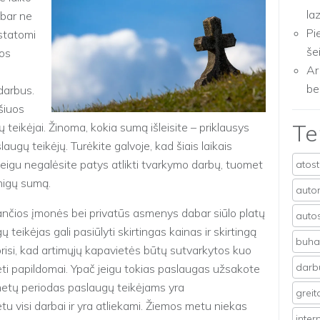
la
abar ne
Pi
astatomi
še
os
Ar
be
 darbus.
 šiuos
T
ų teikėjai. Žinoma, kokia sumą išleisite – priklausys
laugų teikėjų. Turėkite galvoje, kad šiais laikais
l jeigu negalėsite patys atlikti tvarkymo darbų, tuomet
atos
inigų sumą.
auto
nčios įmonės bei privatūs asmenys dabar siūlo platų
auto
teikėjas gali pasiūlyti skirtingas kainas ir skirtingą
buhal
orisi, kad artimųjų kapavietės būtų sutvarkytos kuo
darb
ėti papildomai. Ypač jeigu tokias paslaugas užsakote
s metų periodas paslaugų teikėjams yra
grei
etu visi darbai ir yra atliekami. Žiemos metu niekas
inter