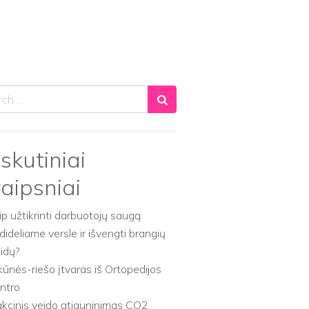
ch
skutiniai
raipsniai
ip užtikrinti darbuotojų saugą
dideliame versle ir išvengti brangių
aidų?
kūnės-riešo įtvaras iš Ortopedijos
ntro
akcinis veido atjauninimas CO2