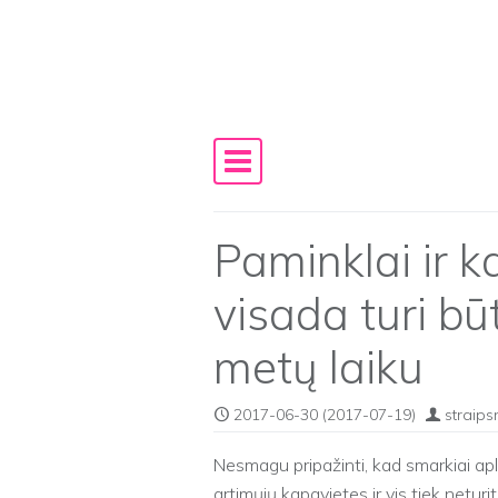
Skip to content
Main Navigation
Paminklai ir k
visada turi bū
metų laiku
2017-06-30
(2017-07-19)
straips
Nesmagu pripažinti, kad smarkiai ap
artimųjų kapavietes ir vis tiek neturit