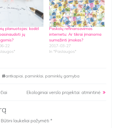
ių planuotojas: kodėl
Paskolų refinansavimas
pasinaudoti jų
internetu: Ar tikrai įmanoma
ugomis?
sumažinti įmokas?
06-22
2017-03-27
slaugos"
In "Paslaugos"
antkapiai
,
paminklai
,
paminklų gamyba
rčiai
Ekologiniai verslo projektai: atmintinė
rą
Būtini laukeliai pažymėti
*