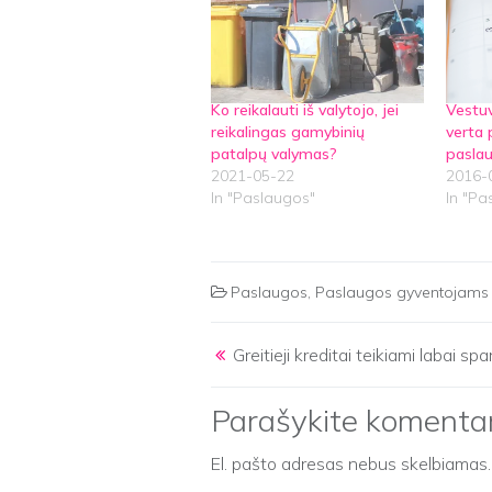
Ko reikalauti iš valytojo, jei
Vestuv
reikalingas gamybinių
verta 
patalpų valymas?
pasla
2021-05-22
2016-
In "Paslaugos"
In "Pa
Paslaugos
,
Paslaugos gyventojams
Post navigation
Greitieji kreditai teikiami labai spa
Parašykite komenta
El. pašto adresas nebus skelbiamas.