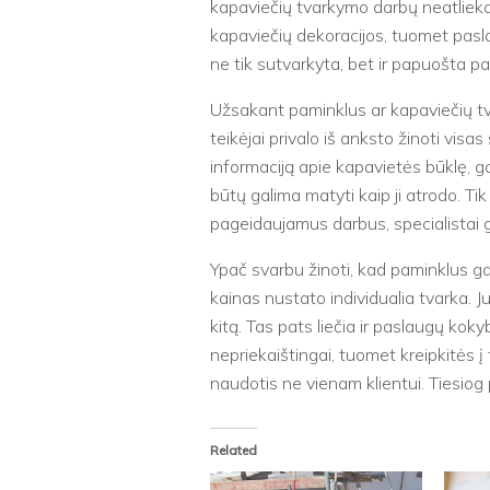
kapaviečių tvarkymo darbų neatlieka. 
kapaviečių dekoracijos, tuomet pasla
ne tik sutvarkyta, bet ir papuošta pa
Užsakant paminklus ar kapaviečių t
teikėjai privalo iš anksto žinoti visa
informaciją apie kapavietės būklę, g
būtų galima matyti kaip ji atrodo. Ti
pageidaujamus darbus, specialistai g
Ypač svarbu žinoti, kad paminklus g
kainas nustato individualia tvarka. J
kitą. Tas pats liečia ir paslaugų kokyb
nepriekaištingai, tuomet kreipkitės į
naudotis ne vienam klientui. Tiesiog 
Related