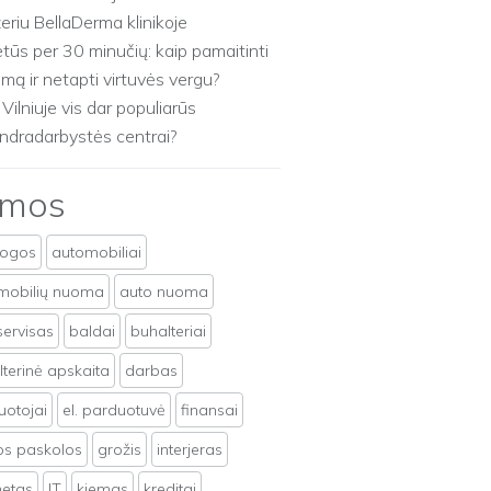
zeriu BellaDerma klinikoje
etūs per 30 minučių: kaip pamaitinti
imą ir netapti virtuvės vergu?
 Vilniuje vis dar populiarūs
ndradarbystės centrai?
emos
togos
automobiliai
mobilių nuoma
auto nuoma
servisas
baldai
buhalteriai
terinė apskaita
darbas
uotojai
el. parduotuvė
finansai
tos paskolos
grožis
interjeras
netas
IT
kiemas
kreditai