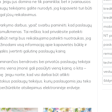
Jeigu jus domina ne tik paminklai, bet ir įvairiausios
ugų teikėjams galite nurodyti, jog kapavietė turi būti
kredi
gal jūsų reikalavimus.
kredi
varkymo darbus, ypač svarbu paminėti, kad paslaugų
mobil
s smulkmenas. Tai reiškia, kad privalėsite pateikti
NT p
albūt netgi bus reikalaujama pateikti nuotraukas, jog
k žinodami visą informaciją apie kapavietės būklę ir
pasko
alės įvertinti galutinę paslaugų kainą.
remo
aminančios bendrovės bei privatūs paslaugų teikėjai
techn
ums viena įmonė gali pasiūlyti vieną kainą, o kita –
vest
ę. Jeigu norite, kad visi darbai būt atlikti
šild
 tokius paslaugų teikėjus, kurių paslaugomis jau teko
peržiūrėkite atsiliepimus elektroninėje erdvėje.