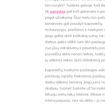
ten nuvykti? Turėkite galvoje, kad d
tik
paminklai
gali būti gaminami ir p
pagal užsakymą. Šiuo metu tos pači
bendrovės gali pasiūlyti kapaviečių
restauracijos, priežiūros ir tvarkymo
Jeigu galite skirti kažkokią sumą, tai
darbus galės atlikti tam tikri paslaug
nuo jūsų reikalavimų ir pasirinktų pas
pusvelčiui dirbti nenori niekas, todė
jų atlikimui reikės skirti atitinkamą p
Kapaviečių tvarkymo paslaugas siūla
paslaugų sąrašą. Kiekvienas paslaugų 
darbų atlikimo terminą. Jeigu jums n
skubiau, tuomet turėsite už tai mok
šiltuoju metų laiku. Matote, šiltasi
intensyviausias, nes vis dėlto – jo m