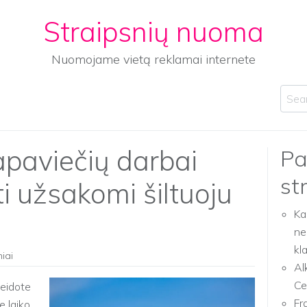
Straipsnių nuoma
Nuomojame vietą reklamai internete
Sear
apaviečių darbai
Pa
st
ti užsakomi šiltuoju
Ka
ne
kl
niai
Al
Ce
leidote
Fr
e laiko