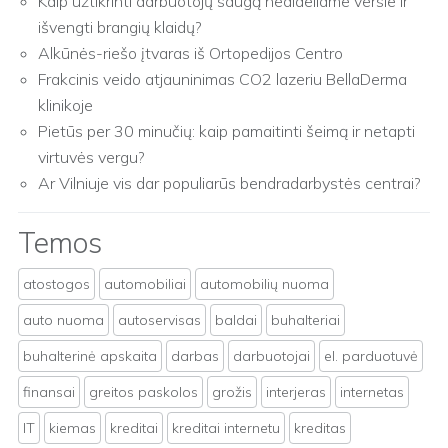
Kaip užtikrinti darbuotojų saugą nedideliame versle ir
išvengti brangių klaidų?
Alkūnės-riešo įtvaras iš Ortopedijos Centro
Frakcinis veido atjauninimas CO2 lazeriu BellaDerma
klinikoje
Pietūs per 30 minučių: kaip pamaitinti šeimą ir netapti
virtuvės vergu?
Ar Vilniuje vis dar populiarūs bendradarbystės centrai?
Temos
atostogos
automobiliai
automobilių nuoma
auto nuoma
autoservisas
baldai
buhalteriai
buhalterinė apskaita
darbas
darbuotojai
el. parduotuvė
finansai
greitos paskolos
grožis
interjeras
internetas
IT
kiemas
kreditai
kreditai internetu
kreditas