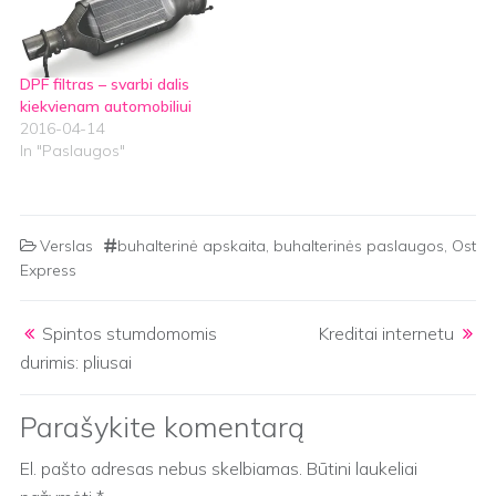
DPF filtras – svarbi dalis
kiekvienam automobiliui
2016-04-14
In "Paslaugos"
Verslas
buhalterinė apskaita
,
buhalterinės paslaugos
,
Ost
Express
Post navigation
Spintos stumdomomis
Kreditai internetu
durimis: pliusai
Parašykite komentarą
El. pašto adresas nebus skelbiamas.
Būtini laukeliai