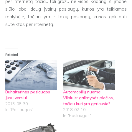
per internetą, tačiau toli gražu ne visos, kadangi ši įmonė
siūlo labai daug įvairių paslaugų, kurios yra teikiamos
realybėje, tačiau yra ir tokių paslaugų, kurios gali būti
suteiktos per internetą.
Related
Buhalterinės paslaugos
Automobilių nuoma
Jūsų verslui
Vilniuje: galimybės plačios,
2013-08-30
tačiau kuri yra geriausia?
In "Paslaugos"
2018-02-10
In "Paslaugos"