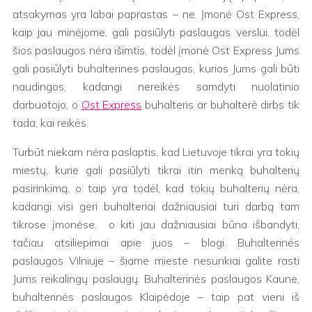
atsakymas yra labai paprastas – ne. Įmonė Ost Express,
kaip jau minėjome, gali pasiūlyti paslaugas verslui, todėl
šios paslaugos nėra išimtis, todėl įmonė Ost Express Jums
gali pasiūlyti buhalterines paslaugas, kurios Jums gali būti
naudingos, kadangi nereikės samdyti nuolatinio
darbuotojo, o
Ost Express
buhalteris ar buhalterė dirbs tik
tada, kai reikės.
Turbūt niekam nėra paslaptis, kad Lietuvoje tikrai yra tokių
miestų, kurie gali pasiūlyti tikrai itin menką buhalterių
pasirinkimą, o taip yra todėl, kad tokių buhalterių nėra,
kadangi visi geri buhalteriai dažniausiai turi darbą tam
tikrose įmonėse, o kiti jau dažniausiai būna išbandyti,
tačiau atsiliepimai apie juos – blogi. Buhalterinės
paslaugos Vilniuje – šiame mieste nesunkiai galite rasti
Jums reikalingų paslaugų. Buhalterinės paslaugos Kaune,
buhalterinės paslaugos Klaipėdoje – taip pat vieni iš