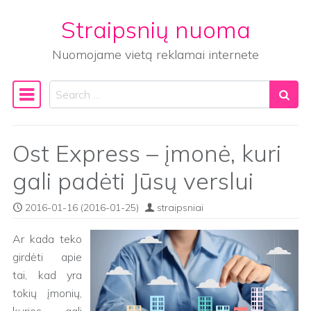
Straipsnių nuoma
Skip to content
Nuomojame vietą reklamai internete
Search
Main Navigation
Ost Express – įmonė, kuri
gali padėti Jūsų verslui
2016-01-16
(2016-01-25)
straipsniai
Ar kada teko
girdėti apie
tai, kad yra
tokių įmonių,