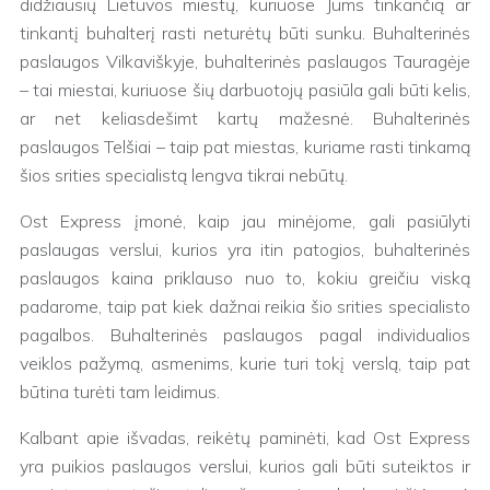
didžiausių Lietuvos miestų, kuriuose Jums tinkančią ar
tinkantį buhalterį rasti neturėtų būti sunku. Buhalterinės
paslaugos Vilkaviškyje, buhalterinės paslaugos Tauragėje
– tai miestai, kuriuose šių darbuotojų pasiūla gali būti kelis,
ar net keliasdešimt kartų mažesnė. Buhalterinės
paslaugos Telšiai – taip pat miestas, kuriame rasti tinkamą
šios srities specialistą lengva tikrai nebūtų.
Ost Express įmonė, kaip jau minėjome, gali pasiūlyti
paslaugas verslui, kurios yra itin patogios, buhalterinės
paslaugos kaina priklauso nuo to, kokiu greičiu viską
padarome, taip pat kiek dažnai reikia šio srities specialisto
pagalbos. Buhalterinės paslaugos pagal individualios
veiklos pažymą, asmenims, kurie turi tokį verslą, taip pat
būtina turėti tam leidimus.
Kalbant apie išvadas, reikėtų paminėti, kad Ost Express
yra puikios paslaugos verslui, kurios gali būti suteiktos ir