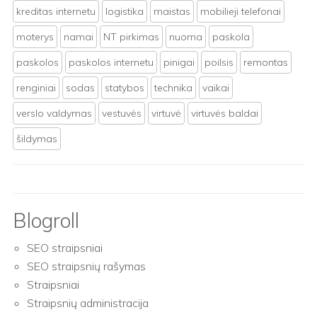
kreditas internetu
logistika
maistas
mobilieji telefonai
moterys
namai
NT pirkimas
nuoma
paskola
paskolos
paskolos internetu
pinigai
poilsis
remontas
renginiai
sodas
statybos
technika
vaikai
verslo valdymas
vestuvės
virtuvė
virtuvės baldai
šildymas
Blogroll
SEO straipsniai
SEO straipsnių rašymas
Straipsniai
Straipsnių administracija