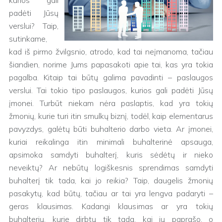
kurios gali
padėti Jūsų
verslui? Taip,
sutinkame,
kad iš pirmo žvilgsnio, atrodo, kad tai neįmanoma, tačiau
šiandien, norime Jums papasakoti apie tai, kas yra tokia
pagalba. Kitaip tai būtų galima pavadinti – paslaugos
verslui. Tai tokio tipo paslaugos, kurios gali padėti Jūsų
įmonei. Turbūt niekam nėra paslaptis, kad yra tokių
žmonių, kurie turi itin smulkų biznį, todėl, kaip elementarus
pavyzdys, galėtų būti buhalterio darbo vieta. Ar įmonei,
kuriai reikalinga itin minimali buhalterinė apsauga,
apsimoka samdyti buhalterį, kuris sėdėtų ir nieko
neveiktų? Ar nebūtų logiškesnis sprendimas samdyti
buhalterį tik tada, kai jo reikia? Taip, daugelis žmonių
pasakytų, kad būtų, tačiau ar tai yra lengva padaryti –
geras klausimas. Kadangi klausimas ar yra tokių
buhalterių, kurie dirbtų tik tada, kai jų paprašo, o