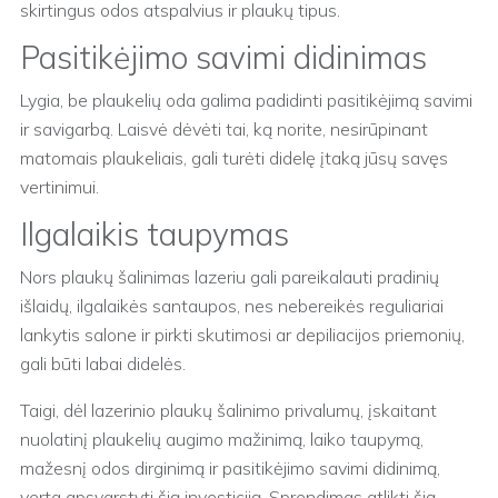
skirtingus odos atspalvius ir plaukų tipus.
Pasitikėjimo savimi didinimas
Lygia, be plaukelių oda galima padidinti pasitikėjimą savimi
ir savigarbą. Laisvė dėvėti tai, ką norite, nesirūpinant
matomais plaukeliais, gali turėti didelę įtaką jūsų savęs
vertinimui.
Ilgalaikis taupymas
Nors plaukų šalinimas lazeriu gali pareikalauti pradinių
išlaidų, ilgalaikės santaupos, nes nebereikės reguliariai
lankytis salone ir pirkti skutimosi ar depiliacijos priemonių,
gali būti labai didelės.
Taigi, dėl lazerinio plaukų šalinimo privalumų, įskaitant
nuolatinį plaukelių augimo mažinimą, laiko taupymą,
mažesnį odos dirginimą ir pasitikėjimo savimi didinimą,
verta apsvarstyti šią investiciją. Sprendimas atlikti šią