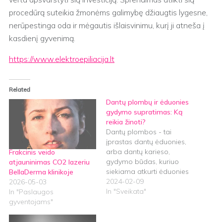
procedūrą suteikia žmonėms galimybę džiaugtis lygesne,
nerūpestinga oda ir mėgautis išlaisvinimu, kurį ji atneša į
kasdienį gyvenimą.
https://www.elektroepiliacija.lt
Related
Dantų plombų ir ėduonies
gydymo supratimas: Ką
reikia žinoti?
Dantų plombos - tai
įprastas dantų ėduonies,
arba dantų karieso,
Frakcinis veido
gydymo būdas, kuriuo
atjauninimas CO2 lazeriu
siekiama atkurti ėduonies
BellaDerma klinikoje
pažeistų dantų struktūrą ir
2024-02-09
2026-05-03
funkciją. Pateikiame
In "Sveikata"
In "Paslaugos
daugiau naudingos
gyventojams"
informacijos apie tai, kas
yra dantų plombavimas,