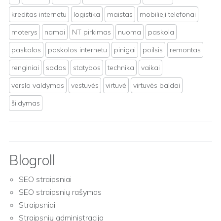
kreditas internetu
logistika
maistas
mobilieji telefonai
moterys
namai
NT pirkimas
nuoma
paskola
paskolos
paskolos internetu
pinigai
poilsis
remontas
renginiai
sodas
statybos
technika
vaikai
verslo valdymas
vestuvės
virtuvė
virtuvės baldai
šildymas
Blogroll
SEO straipsniai
SEO straipsnių rašymas
Straipsniai
Straipsnių administracija