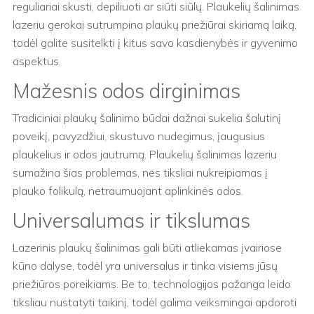
reguliariai skusti, depiliuoti ar siūti siūlų. Plaukelių šalinimas
lazeriu gerokai sutrumpina plaukų priežiūrai skiriamą laiką,
todėl galite susitelkti į kitus savo kasdienybės ir gyvenimo
aspektus.
Mažesnis odos dirginimas
Tradiciniai plaukų šalinimo būdai dažnai sukelia šalutinį
poveikį, pavyzdžiui, skustuvo nudegimus, įaugusius
plaukelius ir odos jautrumą. Plaukelių šalinimas lazeriu
sumažina šias problemas, nes tiksliai nukreipiamas į
plauko folikulą, netraumuojant aplinkinės odos.
Universalumas ir tikslumas
Lazerinis plaukų šalinimas gali būti atliekamas įvairiose
kūno dalyse, todėl yra universalus ir tinka visiems jūsų
priežiūros poreikiams. Be to, technologijos pažanga leido
tiksliau nustatyti taikinį, todėl galima veiksmingai apdoroti