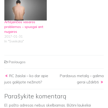
karieso gydymas Vilniuje
Domus Dentes klinikoje ir
kodėl būtina kaip
įmanoma greičiau
Artėjančios vasaros
išspręsti minėtas
problemos – spuogai ant
problemas. Dantų
nugaros
ėduonies priežastys
2017-01-31
Dantų…
In "Sveikata"
Paslaugos
Post navigation
RC žaislai – ko dar apie
Pardavus metalą – galima
juos galėjote nežinoti?
gerai uždirbti
Parašykite komentarą
El. pašto adresas nebus skelbiamas.
Būtini laukeliai