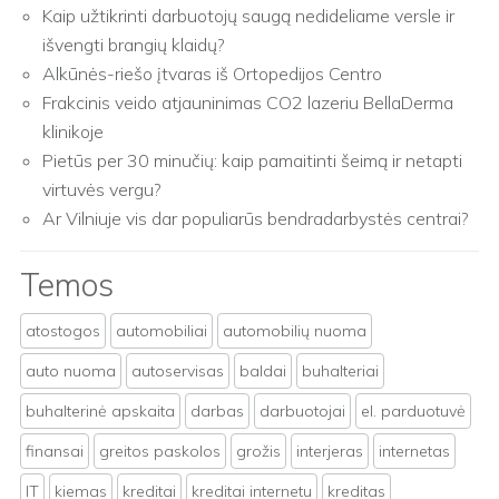
Kaip užtikrinti darbuotojų saugą nedideliame versle ir
išvengti brangių klaidų?
Alkūnės-riešo įtvaras iš Ortopedijos Centro
Frakcinis veido atjauninimas CO2 lazeriu BellaDerma
klinikoje
Pietūs per 30 minučių: kaip pamaitinti šeimą ir netapti
virtuvės vergu?
Ar Vilniuje vis dar populiarūs bendradarbystės centrai?
Temos
atostogos
automobiliai
automobilių nuoma
auto nuoma
autoservisas
baldai
buhalteriai
buhalterinė apskaita
darbas
darbuotojai
el. parduotuvė
finansai
greitos paskolos
grožis
interjeras
internetas
IT
kiemas
kreditai
kreditai internetu
kreditas