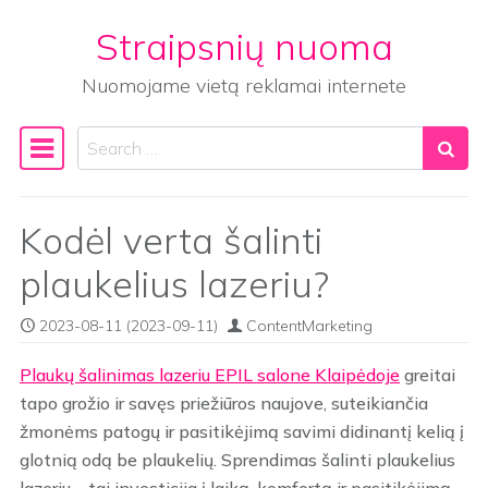
Straipsnių nuoma
Skip to content
Nuomojame vietą reklamai internete
Search
Main Navigation
Kodėl verta šalinti
plaukelius lazeriu?
2023-08-11
(2023-09-11)
ContentMarketing
Plaukų šalinimas lazeriu EPIL salone Klaipėdoje
greitai
tapo grožio ir savęs priežiūros naujove, suteikiančia
žmonėms patogų ir pasitikėjimą savimi didinantį kelią į
glotnią odą be plaukelių. Sprendimas šalinti plaukelius