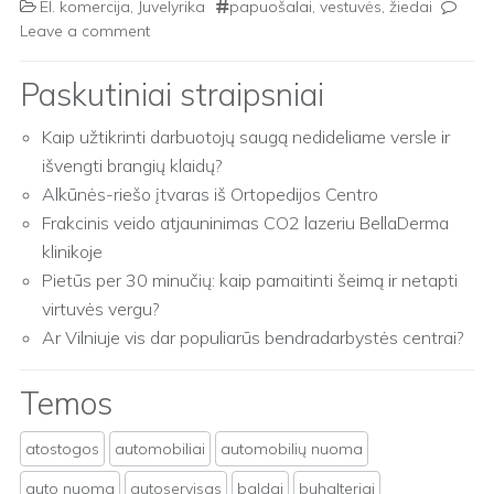
El. komercija
,
Juvelyrika
papuošalai
,
vestuvės
,
žiedai
Leave a comment
Paskutiniai straipsniai
Kaip užtikrinti darbuotojų saugą nedideliame versle ir
išvengti brangių klaidų?
Alkūnės-riešo įtvaras iš Ortopedijos Centro
Frakcinis veido atjauninimas CO2 lazeriu BellaDerma
klinikoje
Pietūs per 30 minučių: kaip pamaitinti šeimą ir netapti
virtuvės vergu?
Ar Vilniuje vis dar populiarūs bendradarbystės centrai?
Temos
atostogos
automobiliai
automobilių nuoma
auto nuoma
autoservisas
baldai
buhalteriai