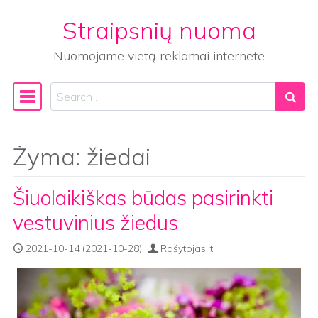
Straipsnių nuoma
Skip to content
Nuomojame vietą reklamai internete
Search
Main Navigation
Žyma:
žiedai
Šiuolaikiškas būdas pasirinkti
vestuvinius žiedus
2021-10-14
(2021-10-28)
Rašytojas.lt