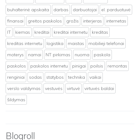
buhalterinė apskaita
darbas
darbuotojai
el. parduotuvė
finansai
greitos paskolos
grožis
interjeras
internetas
IT
kiemas
kreditai
kreditai internetu
kreditas
kreditas internetu
logistika
maistas
mobilieji telefonai
moterys
namai
NT pirkimas
nuoma
paskola
paskolos
paskolos internetu
pinigai
poilsis
remontas
renginiai
sodas
statybos
technika
vaikai
verslo valdymas
vestuvės
virtuvė
virtuvės baldai
šildymas
Blogroll