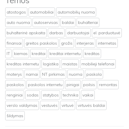
Temos
atostogos
automobiliai
automobilių nuoma
auto nuoma
autoservisas
baldai
buhalteriai
buhalterinė apskaita
darbas
darbuotojai
el. parduotuvė
finansai
greitos paskolos
grožis
interjeras
internetas
IT
kiemas
kreditai
kreditai internetu
kreditas
kreditas internetu
logistika
maistas
mobilieji telefonai
moterys
namai
NT pirkimas
nuoma
paskola
paskolos
paskolos internetu
pinigai
poilsis
remontas
renginiai
sodas
statybos
technika
vaikai
verslo valdymas
vestuvės
virtuvė
virtuvės baldai
šildymas