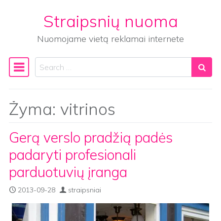
Straipsnių nuoma
Skip to content
Nuomojame vietą reklamai internete
Search
Main Navigation
Žyma:
vitrinos
Gerą verslo pradžią padės
padaryti profesionali
parduotuvių įranga
2013-09-28
straipsniai