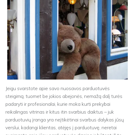
Jeigu svarstote apie savo nuosavos parduotuvės
steigimą, tuomet be jokios abejonės, nemažą dalį turės
padaryti ir profesionalai, kurie moka kurti prekybai
reikalingas vitrinas ir kitus itin svarbius daiktus – juk
parduotuvių įranga yra neįtikėtinai svarbus dalykas jūsų
verslui, kadangi klientas, atėjęs į parduotuvę, neretai