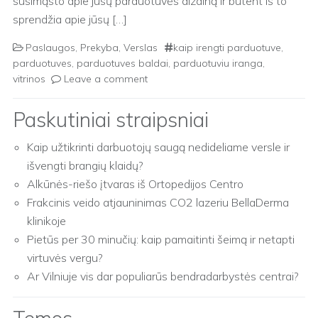
susimąsto apie jūsų parduotuvės dizainą ir būtent iš to
sprendžia apie jūsų […]
Paslaugos
,
Prekyba
,
Verslas
kaip irengti parduotuve
,
parduotuves
,
parduotuves baldai
,
parduotuviu iranga
,
vitrinos
Leave a comment
Paskutiniai straipsniai
Kaip užtikrinti darbuotojų saugą nedideliame versle ir
išvengti brangių klaidų?
Alkūnės-riešo įtvaras iš Ortopedijos Centro
Frakcinis veido atjauninimas CO2 lazeriu BellaDerma
klinikoje
Pietūs per 30 minučių: kaip pamaitinti šeimą ir netapti
virtuvės vergu?
Ar Vilniuje vis dar populiarūs bendradarbystės centrai?