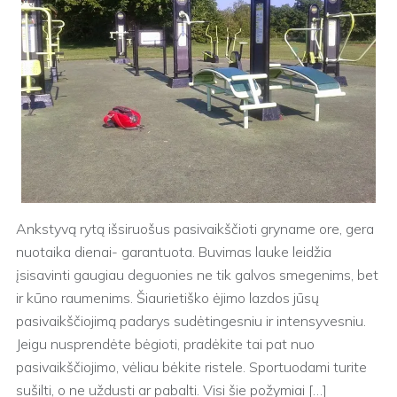
Ankstyvą rytą išsiruošus pasivaikščioti gryname ore, gera
nuotaika dienai- garantuota. Buvimas lauke leidžia
įsisavinti gaugiau deguonies ne tik galvos smegenims, bet
ir kūno raumenims. Šiaurietiško ėjimo lazdos jūsų
pasivaikščiojimą padarys sudėtingesniu ir intensyvesniu.
Jeigu nusprendėte bėgioti, pradėkite tai pat nuo
pasivaikščiojimo, vėliau bėkite ristele. Sportuodami turite
sušilti, o ne uždusti ar pabalti. Visi šie požymiai […]