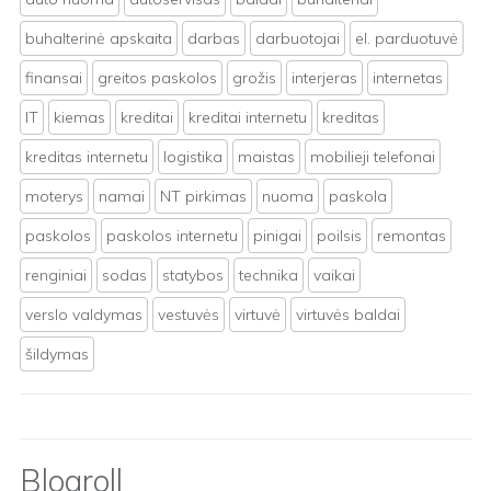
buhalterinė apskaita
darbas
darbuotojai
el. parduotuvė
finansai
greitos paskolos
grožis
interjeras
internetas
IT
kiemas
kreditai
kreditai internetu
kreditas
kreditas internetu
logistika
maistas
mobilieji telefonai
moterys
namai
NT pirkimas
nuoma
paskola
paskolos
paskolos internetu
pinigai
poilsis
remontas
renginiai
sodas
statybos
technika
vaikai
verslo valdymas
vestuvės
virtuvė
virtuvės baldai
šildymas
Blogroll