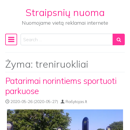
Straipsnių nuoma
Skip to content
Nuomojame vietą reklamai internete
Search
Main Navigation
Žyma:
treniruokliai
Patarimai norintiems sportuoti
parkuose
2020-05-26
(2020-05-27)
Rašytojas.lt