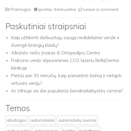
Pramogos
sportas
,
treniruokliai
Leave a comment
Paskutiniai straipsniai
Kaip užtikrinti darbuotojų saugą nedideliame versle ir
išvengti brangių klaidų?
Alkūnės-riešo įtvaras iš Ortopedijos Centro
Frakcinis veido atjauninimas CO2 lazeriu BellaDerma
klinikoje
Pietūs per 30 minučių: kaip pamaitinti šeimą ir netapti
virtuvės vergu?
Ar Vilniuje vis dar populiarūs bendradarbystės centrai?
Temos
atostogos
automobiliai
automobilių nuoma
auto nuoma
autoservisas
baldai
buhalteriai