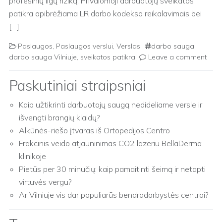
profesinių ligų riziką. Privalomoji darbuotojų sveikatos
patikra apibrėžiama LR darbo kodekso reikalavimais bei
[…]
Paslaugos
,
Paslaugos verslui
,
Verslas
darbo sauga
,
darbo sauga Vilniuje
,
sveikatos patikra
Leave a comment
Paskutiniai straipsniai
Kaip užtikrinti darbuotojų saugą nedideliame versle ir
išvengti brangių klaidų?
Alkūnės-riešo įtvaras iš Ortopedijos Centro
Frakcinis veido atjauninimas CO2 lazeriu BellaDerma
klinikoje
Pietūs per 30 minučių: kaip pamaitinti šeimą ir netapti
virtuvės vergu?
Ar Vilniuje vis dar populiarūs bendradarbystės centrai?