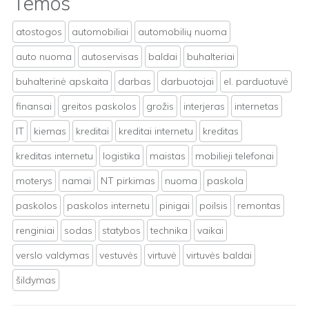
Temos
atostogos
automobiliai
automobilių nuoma
auto nuoma
autoservisas
baldai
buhalteriai
buhalterinė apskaita
darbas
darbuotojai
el. parduotuvė
finansai
greitos paskolos
grožis
interjeras
internetas
IT
kiemas
kreditai
kreditai internetu
kreditas
kreditas internetu
logistika
maistas
mobilieji telefonai
moterys
namai
NT pirkimas
nuoma
paskola
paskolos
paskolos internetu
pinigai
poilsis
remontas
renginiai
sodas
statybos
technika
vaikai
verslo valdymas
vestuvės
virtuvė
virtuvės baldai
šildymas