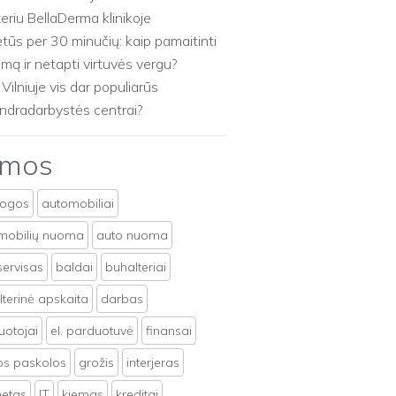
zeriu BellaDerma klinikoje
etūs per 30 minučių: kaip pamaitinti
imą ir netapti virtuvės vergu?
 Vilniuje vis dar populiarūs
ndradarbystės centrai?
emos
togos
automobiliai
mobilių nuoma
auto nuoma
servisas
baldai
buhalteriai
terinė apskaita
darbas
uotojai
el. parduotuvė
finansai
tos paskolos
grožis
interjeras
netas
IT
kiemas
kreditai