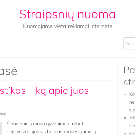
Straipsnių nuoma
Nuomojame vietą reklamai internete
Sear
asė
Pa
st
astikas – ką apie juos
Ka
ne
kl
niai
Al
Šiandieninis mūsų gyvenimas turbūt
Ce
neįsivaizduojamas be plastmasės gaminių.
Fr