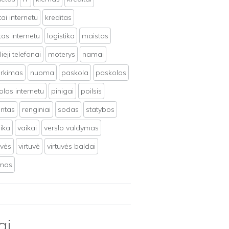
tai internetu
kreditas
tas internetu
logistika
maistas
ieji telefonai
moterys
namai
irkimas
nuoma
paskola
paskolos
los internetu
pinigai
poilsis
ntas
renginiai
sodas
statybos
ika
vaikai
verslo valdymas
uvės
virtuvė
virtuvės baldai
ymas
ai