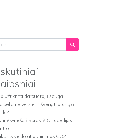
ch
skutiniai
raipsniai
ip užtikrinti darbuotojų saugą
dideliame versle ir išvengti brangių
aidų?
kūnės-riešo įtvaras iš Ortopedijos
ntro
akcinis veido atjauninimas CO2