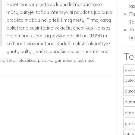
Polietilenas ir plastikas labai dažnai pasitaiko
la
mūsų buityje, tačiau intensyviai naudotis juo buvo
Pi
pradėta mažiau nei prieš šimtą metų. Pirmą kartą
še
polietileną susintetino vokiečių chemikas Hansas
Ar
Pechmanas. Jam tai pavyko atsitiktinai 1898 m.
be
kaitinant diazometaną. Kai kiti mokslininkai ištyrė
gautą baltą, į vašką panašią masę, nustatė, kad
T
[…]
maišeliai
,
plastikas
,
plastiko gaminiai
,
plastmasė
,
atos
auto
auto
buhal
darb
grei
inter