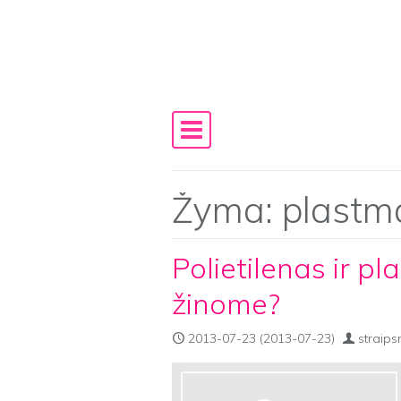
Skip to content
Main Navigation
Žyma:
plastm
Polietilenas ir pl
žinome?
2013-07-23
(2013-07-23)
straips