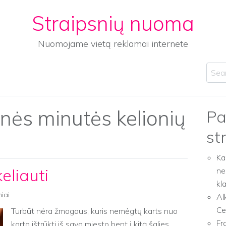
Straipsnių nuoma
Nuomojame vietą reklamai internete
Sear
nės minutės kelionių
Pa
st
Ka
eliauti
ne
kl
niai
Al
Ce
Turbūt nėra žmogaus, kuris nemėgtų karts nuo
Fr
karto ištrūkti iš savo miesto bent į kitą šalies