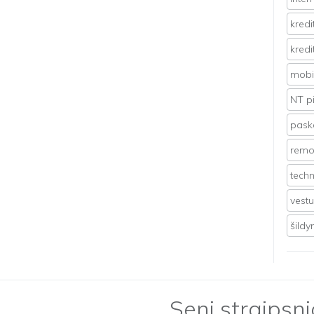
kredi
kredi
mobil
NT p
pasko
remo
techn
vest
šild
Seni straipsni