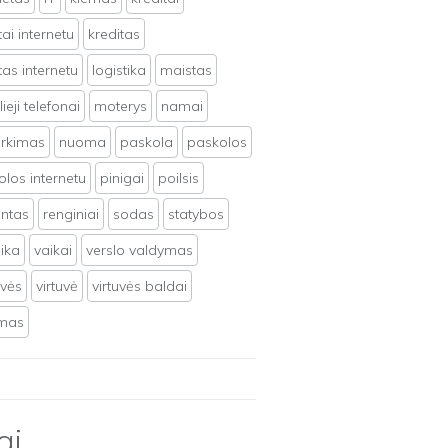
tai internetu
kreditas
tas internetu
logistika
maistas
ieji telefonai
moterys
namai
irkimas
nuoma
paskola
paskolos
los internetu
pinigai
poilsis
ntas
renginiai
sodas
statybos
ika
vaikai
verslo valdymas
uvės
virtuvė
virtuvės baldai
ymas
ai