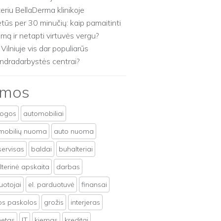
zeriu BellaDerma klinikoje
etūs per 30 minučių: kaip pamaitinti
imą ir netapti virtuvės vergu?
 Vilniuje vis dar populiarūs
ndradarbystės centrai?
emos
togos
automobiliai
mobilių nuoma
auto nuoma
servisas
baldai
buhalteriai
terinė apskaita
darbas
uotojai
el. parduotuvė
finansai
tos paskolos
grožis
interjeras
netas
IT
kiemas
kreditai