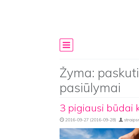
Skip to content
Main Navigation
Žyma:
paskuti
pasiūlymai
3 pigiausi būdai k
2016-09-27
(2016-09-28)
straips