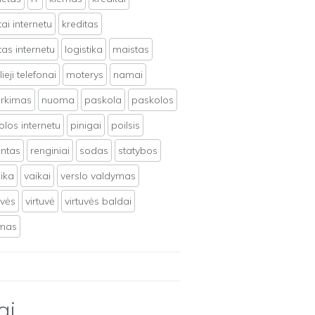
tai internetu
kreditas
tas internetu
logistika
maistas
ieji telefonai
moterys
namai
irkimas
nuoma
paskola
paskolos
los internetu
pinigai
poilsis
ntas
renginiai
sodas
statybos
ika
vaikai
verslo valdymas
uvės
virtuvė
virtuvės baldai
ymas
ai