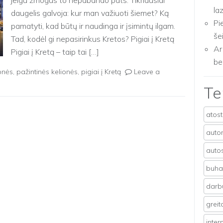
jeigu žmogus to nepabando pats. Tikriausiai
la
daugelis galvoja: kur man važiuoti šiemet? Ką
Pi
pamatyti, kad būtų ir naudinga ir įsimintų ilgam.
še
Tad, kodėl gi nepasirinkus Kretos? Pigiai į Kretą
Ar
Pigiai į Kretą – taip tai […]
be
ionės
,
pažintinės kelionės
,
pigiai į Kretą
Leave a
T
atos
auto
auto
buhal
darb
grei
inter