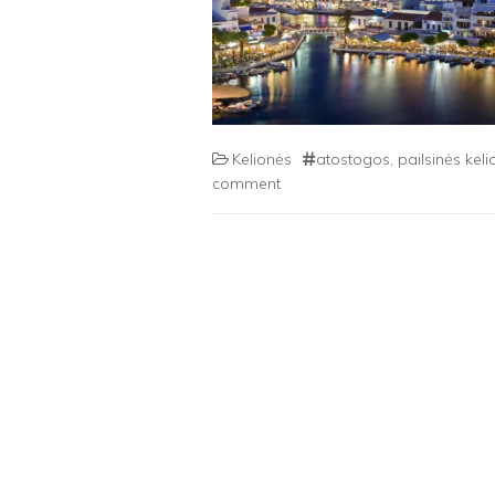
Kelionės
atostogos
,
pailsinės kel
comment