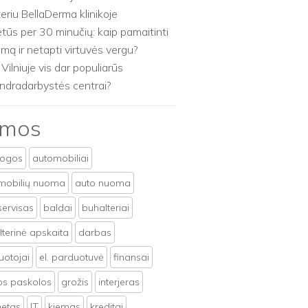
zeriu BellaDerma klinikoje
etūs per 30 minučių: kaip pamaitinti
imą ir netapti virtuvės vergu?
 Vilniuje vis dar populiarūs
ndradarbystės centrai?
emos
togos
automobiliai
mobilių nuoma
auto nuoma
servisas
baldai
buhalteriai
terinė apskaita
darbas
uotojai
el. parduotuvė
finansai
tos paskolos
grožis
interjeras
netas
IT
kiemas
kreditai