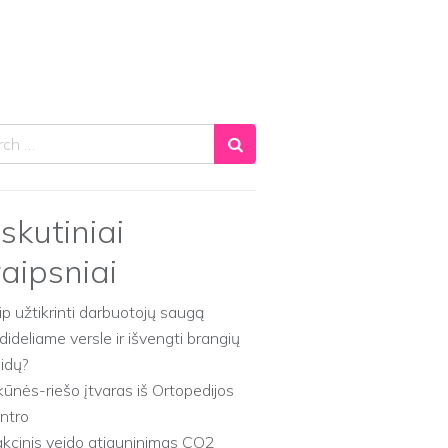
ch
skutiniai
raipsniai
ip užtikrinti darbuotojų saugą
dideliame versle ir išvengti brangių
aidų?
kūnės-riešo įtvaras iš Ortopedijos
ntro
akcinis veido atjauninimas CO2