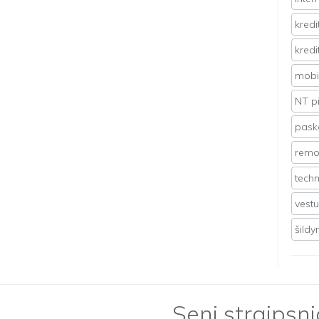
kredi
kredi
mobil
NT p
pasko
remo
techn
vest
šild
Seni straipsni