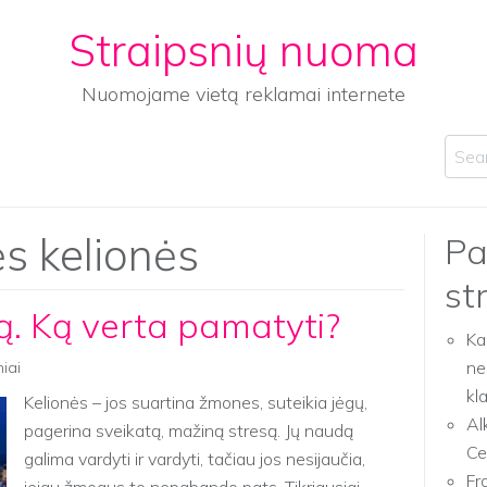
Straipsnių nuoma
Nuomojame vietą reklamai internete
Sear
ės kelionės
Pa
st
ą. Ką verta pamatyti?
Ka
ne
niai
kl
Kelionės – jos suartina žmones, suteikia jėgų,
Al
pagerina sveikatą, mažiną stresą. Jų naudą
Ce
galima vardyti ir vardyti, tačiau jos nesijaučia,
Fr