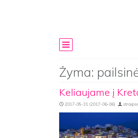
Skip to content
Main Navigation
Žyma:
pailsin
Keliaujame į Kret
2017-05-31
(2017-06-06)
straips