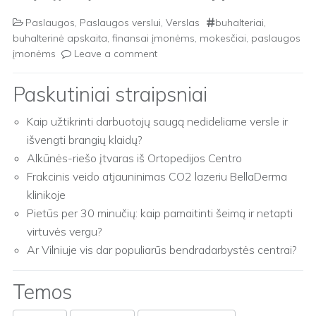
Paslaugos
,
Paslaugos verslui
,
Verslas
buhalteriai
,
buhalterinė apskaita
,
finansai įmonėms
,
mokesčiai
,
paslaugos
įmonėms
Leave a comment
Paskutiniai straipsniai
Kaip užtikrinti darbuotojų saugą nedideliame versle ir
išvengti brangių klaidų?
Alkūnės-riešo įtvaras iš Ortopedijos Centro
Frakcinis veido atjauninimas CO2 lazeriu BellaDerma
klinikoje
Pietūs per 30 minučių: kaip pamaitinti šeimą ir netapti
virtuvės vergu?
Ar Vilniuje vis dar populiarūs bendradarbystės centrai?
Temos