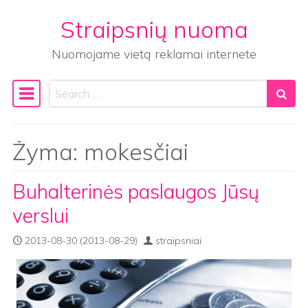
Straipsnių nuoma
Skip to content
Nuomojame vietą reklamai internete
Search
Main Navigation
Žyma:
mokesčiai
Buhalterinės paslaugos Jūsų
verslui
2013-08-30
(2013-08-29)
straipsniai