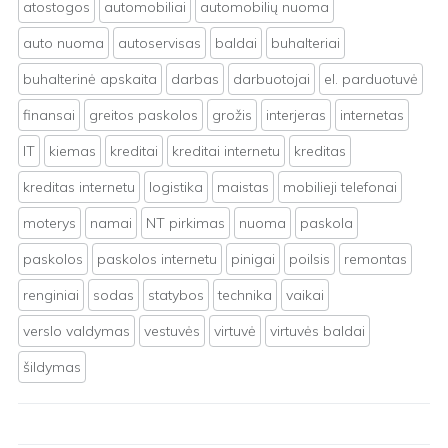
atostogos
automobiliai
automobilių nuoma
auto nuoma
autoservisas
baldai
buhalteriai
buhalterinė apskaita
darbas
darbuotojai
el. parduotuvė
finansai
greitos paskolos
grožis
interjeras
internetas
IT
kiemas
kreditai
kreditai internetu
kreditas
kreditas internetu
logistika
maistas
mobilieji telefonai
moterys
namai
NT pirkimas
nuoma
paskola
paskolos
paskolos internetu
pinigai
poilsis
remontas
renginiai
sodas
statybos
technika
vaikai
verslo valdymas
vestuvės
virtuvė
virtuvės baldai
šildymas