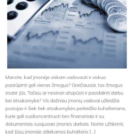
Manote, kad įmonėje viskam vadovauti ir viskuo
pasirūpinti gali vienas žmogus? Greičiausiai, tas žmogus
esate Jūs. Tačiau ar nesinori atsipūsti ir pasidalinti darbu
bei atsakomybe? Vis dažniau įmonių vadovai užleidžia
pozicijas ir šiek tiek atsakomybės perleidžia buhalteriams,
kurie gali susikoncentruoti ties finansiniais ir su
dokumentais susijusiais įmonės darbais. Norite užtikrinti,
kad Jūsų įmonėje atliekamos buhalterio […]