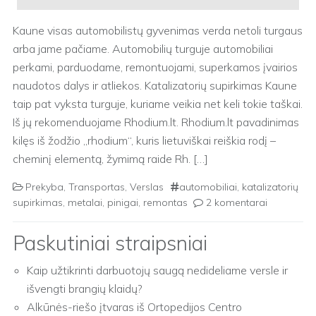
Kaune visas automobilistų gyvenimas verda netoli turgaus
arba jame pačiame. Automobilių turguje automobiliai
perkami, parduodame, remontuojami, superkamos įvairios
naudotos dalys ir atliekos. Katalizatorių supirkimas Kaune
taip pat vyksta turguje, kuriame veikia net keli tokie taškai.
Iš jų rekomenduojame Rhodium.lt. Rhodium.lt pavadinimas
kilęs iš žodžio „rhodium“, kuris lietuviškai reiškia rodį –
cheminį elementą, žymimą raide Rh. […]
Prekyba
,
Transportas
,
Verslas
automobiliai
,
katalizatorių
supirkimas
,
metalai
,
pinigai
,
remontas
2 komentarai
Paskutiniai straipsniai
Kaip užtikrinti darbuotojų saugą nedideliame versle ir
išvengti brangių klaidų?
Alkūnės-riešo įtvaras iš Ortopedijos Centro