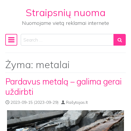
Straipsnių nuoma
Skip to content
Nuomojame vietą reklamai internete
Search
Main Navigation
Žyma:
metalai
Pardavus metalą – galima gerai
uždirbti
2023-09-15
(2023-09-29)
Rašytojas.lt