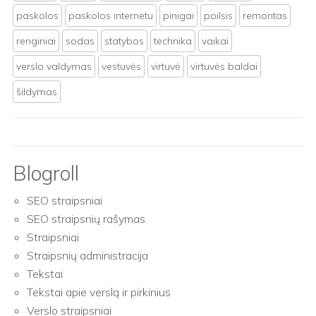
paskolos
paskolos internetu
pinigai
poilsis
remontas
renginiai
sodas
statybos
technika
vaikai
verslo valdymas
vestuvės
virtuvė
virtuvės baldai
šildymas
Blogroll
SEO straipsniai
SEO straipsnių rašymas
Straipsniai
Straipsnių administracija
Tekstai
Tekstai apie verslą ir pirkinius
Verslo straipsniai