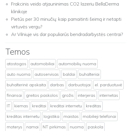
Frakcinis veido atjauninimas CO2 lazeriu BellaDerma
klinikoje
Pietūs per 30 minučių: kaip pamaitinti šeimą ir netapti
virtuvės vergu?
Ar Vilniuje vis dar populiarūs bendradarbystės centrai?
Temos
atostogos
automobiliai
automobilių nuoma
auto nuoma
autoservisas
baldai
buhalteriai
buhalterinė apskaita
darbas
darbuotojai
el. parduotuvė
finansai
greitos paskolos
grožis
interjeras
internetas
IT
kiemas
kreditai
kreditai internetu
kreditas
kreditas internetu
logistika
maistas
mobilieji telefonai
moterys
namai
NT pirkimas
nuoma
paskola