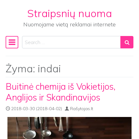
Straipsnių nuoma
Skip to content
Nuomojame vietą reklamai internete
Search
Main Navigation
Žyma:
indai
Buitinė chemija iš Vokietijos,
Anglijos ir Skandinavijos
2018-03-30
(2018-04-02)
Rašytojas.lt