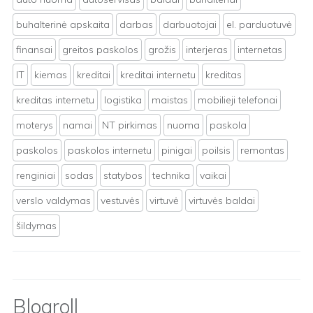
buhalterinė apskaita
darbas
darbuotojai
el. parduotuvė
finansai
greitos paskolos
grožis
interjeras
internetas
IT
kiemas
kreditai
kreditai internetu
kreditas
kreditas internetu
logistika
maistas
mobilieji telefonai
moterys
namai
NT pirkimas
nuoma
paskola
paskolos
paskolos internetu
pinigai
poilsis
remontas
renginiai
sodas
statybos
technika
vaikai
verslo valdymas
vestuvės
virtuvė
virtuvės baldai
šildymas
Blogroll