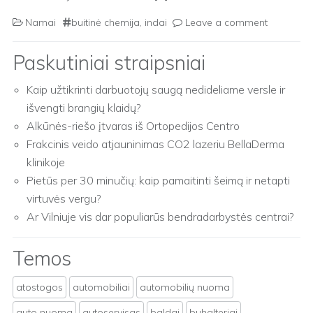
Namai
buitinė chemija
,
indai
Leave a comment
Paskutiniai straipsniai
Kaip užtikrinti darbuotojų saugą nedideliame versle ir
išvengti brangių klaidų?
Alkūnės-riešo įtvaras iš Ortopedijos Centro
Frakcinis veido atjauninimas CO2 lazeriu BellaDerma
klinikoje
Pietūs per 30 minučių: kaip pamaitinti šeimą ir netapti
virtuvės vergu?
Ar Vilniuje vis dar populiarūs bendradarbystės centrai?
Temos
atostogos
automobiliai
automobilių nuoma
auto nuoma
autoservisas
baldai
buhalteriai