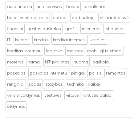
auto nuoma
autoservisas
baldai
buhalteriai
buhalterinė apskaita
darbas
darbuotojai
el. parduotuvė
finansai
greitos paskolos
grožis
interjeras
internetas
IT
kiemas
kreditai
kreditai internetu
kreditas
kreditas internetu
logistika
maistas
mobilieji telefonai
moterys
namai
NT pirkimas
nuoma
paskola
paskolos
paskolos internetu
pinigai
poilsis
remontas
renginiai
sodas
statybos
technika
vaikai
verslo valdymas
vestuvės
virtuvė
virtuvės baldai
šildymas