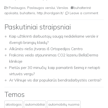
Paslaugos
,
Paslaugos verslui
,
Verslas
buhalterinė
apskaita
,
buhalteris
,
http://nordgain.lt/
Leave a comment
Paskutiniai straipsniai
Kaip užtikrinti darbuotojų saugą nedideliame versle ir
išvengti brangių klaidų?
Alkūnės-riešo įtvaras iš Ortopedijos Centro
Frakcinis veido atjauninimas CO2 lazeriu BellaDerma
klinikoje
Pietūs per 30 minučių: kaip pamaitinti šeimą ir netapti
virtuvės vergu?
Ar Vilniuje vis dar populiarūs bendradarbystės centrai?
Temos
atostogos
automobiliai
automobilių nuoma