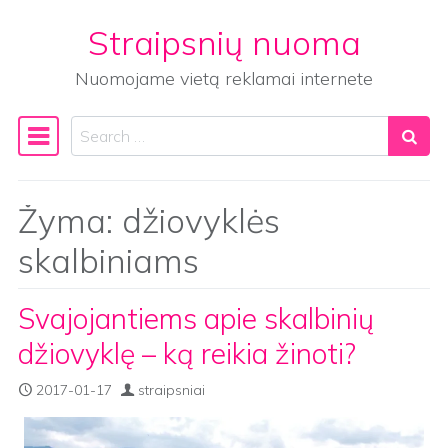
Straipsnių nuoma
Skip to content
Nuomojame vietą reklamai internete
Search
Main Navigation
Žyma:
džiovyklės
skalbiniams
Svajojantiems apie skalbinių
džiovyklę – ką reikia žinoti?
2017-01-17
straipsniai