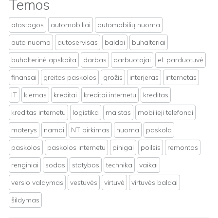
Temos
atostogos
automobiliai
automobilių nuoma
auto nuoma
autoservisas
baldai
buhalteriai
buhalterinė apskaita
darbas
darbuotojai
el. parduotuvė
finansai
greitos paskolos
grožis
interjeras
internetas
IT
kiemas
kreditai
kreditai internetu
kreditas
kreditas internetu
logistika
maistas
mobilieji telefonai
moterys
namai
NT pirkimas
nuoma
paskola
paskolos
paskolos internetu
pinigai
poilsis
remontas
renginiai
sodas
statybos
technika
vaikai
verslo valdymas
vestuvės
virtuvė
virtuvės baldai
šildymas