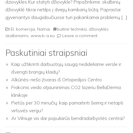
dziovykles Kur statyti džiovykle? Pripažinkime, skalbinių
džiovyklė tikrai netilps į dviejų kambarių būtą. Paprastai
gyvenantys daugiabučiuose turi pakankamai problemų […]
El. komercija
,
Namai
buitinė technika
,
džiovyklės
skalbiniams
,
www.b-a.eu
Leave a comment
Paskutiniai straipsniai
Kaip užtikrinti darbuotojų saugą nedideliame versle ir
išvengti brangių klaidų?
Alkūnės-riešo įtvaras iš Ortopedijos Centro
Frakcinis veido atjauninimas CO2 lazeriu BellaDerma
klinikoje
Pietūs per 30 minučių: kaip pamaitinti šeimą ir netapti
virtuvės vergu?
Ar Vilniuje vis dar populiarūs bendradarbystės centrai?