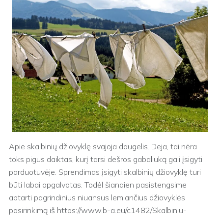
Apie skalbinių džiovyklę svajoja daugelis. Deja, tai nėra
toks pigus daiktas, kurį tarsi dešros gabaliuką gali įsigyti
parduotuvėje. Sprendimas įsigyti skalbinių džiovyklę turi
būti labai apgalvotas. Todėl šiandien pasistengsime
aptarti pagrindinius niuansus lemiančius džiovyklės
pasirinkimą iš https://www.b-a.eu/c1482/Skalbiniu-