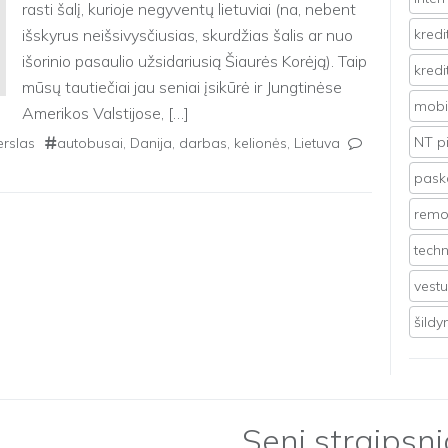
rasti šalį, kurioje negyventų lietuviai (na, nebent
išskyrus neišsivysčiusias, skurdžias šalis ar nuo
kredi
išorinio pasaulio užsidariusią Šiaurės Korėją). Taip
kredi
mūsų tautiečiai jau seniai įsikūrė ir Jungtinėse
mobil
Amerikos Valstijose, […]
NT p
erslas
autobusai
,
Danija
,
darbas
,
kelionės
,
Lietuva
pasko
remo
techn
vest
šild
Seni straipsni