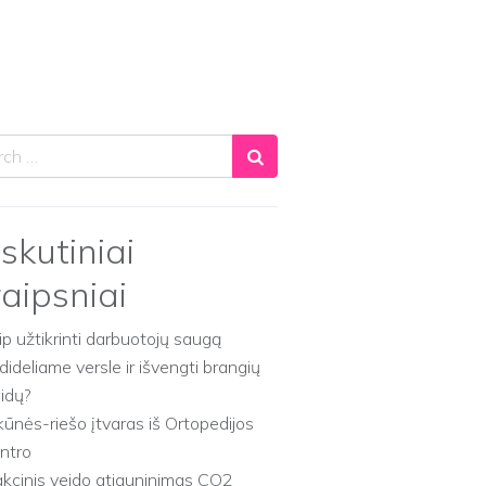
ch
skutiniai
raipsniai
ip užtikrinti darbuotojų saugą
dideliame versle ir išvengti brangių
aidų?
kūnės-riešo įtvaras iš Ortopedijos
ntro
akcinis veido atjauninimas CO2