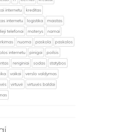
tai internetu
kreditas
tas internetu
logistika
maistas
ieji telefonai
moterys
namai
irkimas
nuoma
paskola
paskolos
los internetu
pinigai
poilsis
ntas
renginiai
sodas
statybos
ika
vaikai
verslo valdymas
uvės
virtuvė
virtuvės baldai
ymas
ai