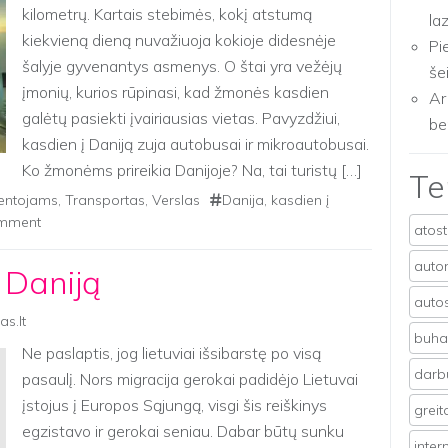
kilometrų. Kartais stebimės, kokį atstumą
la
kiekvieną dieną nuvažiuoja kokioje didesnėje
Pi
šalyje gyvenantys asmenys. O štai yra vežėjų
še
įmonių, kurios rūpinasi, kad žmonės kasdien
Ar
galėtų pasiekti įvairiausias vietas. Pavyzdžiui,
be
kasdien į Daniją zuja autobusai ir mikroautobusai.
Ko žmonėms prireikia Danijoje? Na, tai turistų […]
T
entojams
,
Transportas
,
Verslas
Danija
,
kasdien į
omment
atos
auto
į Daniją
auto
as.lt
buhal
Ne paslaptis, jog lietuviai išsibarstę po visą
darb
pasaulį. Nors migracija gerokai padidėjo Lietuvai
įstojus į Europos Sąjungą, visgi šis reiškinys
grei
egzistavo ir gerokai seniau. Dabar būtų sunku
inter