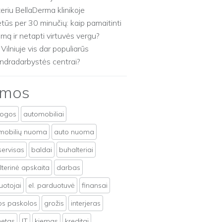
zeriu BellaDerma klinikoje
etūs per 30 minučių: kaip pamaitinti
imą ir netapti virtuvės vergu?
 Vilniuje vis dar populiarūs
ndradarbystės centrai?
emos
togos
automobiliai
mobilių nuoma
auto nuoma
servisas
baldai
buhalteriai
terinė apskaita
darbas
uotojai
el. parduotuvė
finansai
tos paskolos
grožis
interjeras
netas
IT
kiemas
kreditai