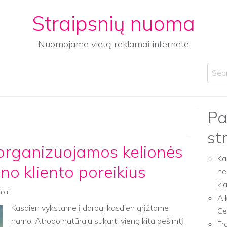
Straipsnių nuoma
Nuomojame vietą reklamai internete
Sear
Pa
st
 organizuojamos kelionės
Ka
no kliento poreikius
ne
kl
niai
Al
Kasdien vykstame į darbą, kasdien grįžtame
Ce
namo. Atrodo natūralu sukarti vieną kitą dešimtį
Fr