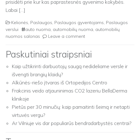
prisidėti prie kur kas paprastesnės gyvenimo kokybės.
Labai […]
Kelionės
,
Paslaugos
,
Paslaugos gyventojams
,
Paslaugos
verslui
auto nuoma
,
automobilių nuoma
,
automobilių
nuomos salonas
Leave a comment
Paskutiniai straipsniai
Kaip užtikrinti darbuotojų saugą nedideliame versle ir
išvengti brangių klaidų?
Alkūnės-riešo įtvaras iš Ortopedijos Centro
Frakcinis veido atjauninimas CO2 lazeriu BellaDerma
klinikoje
Pietūs per 30 minučių: kaip pamaitinti šeimą ir netapti
virtuvės vergu?
Ar Vilniuje vis dar populiarūs bendradarbystės centrai?