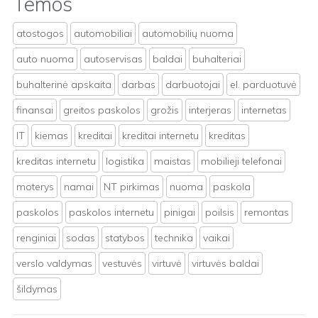
Temos
atostogos
automobiliai
automobilių nuoma
auto nuoma
autoservisas
baldai
buhalteriai
buhalterinė apskaita
darbas
darbuotojai
el. parduotuvė
finansai
greitos paskolos
grožis
interjeras
internetas
IT
kiemas
kreditai
kreditai internetu
kreditas
kreditas internetu
logistika
maistas
mobilieji telefonai
moterys
namai
NT pirkimas
nuoma
paskola
paskolos
paskolos internetu
pinigai
poilsis
remontas
renginiai
sodas
statybos
technika
vaikai
verslo valdymas
vestuvės
virtuvė
virtuvės baldai
šildymas