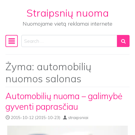
Straipsnių nuoma
Skip to content
Nuomojame vietą reklamai internete
Search
Main Navigation
Žyma:
automobilių
nuomos salonas
Automobilių nuoma – galimybė
gyventi paprasčiau
2015-10-12
(2015-10-23)
straipsniai