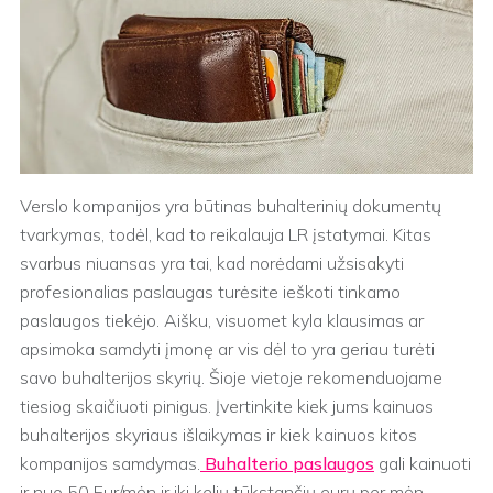
Verslo kompanijos yra būtinas buhalterinių dokumentų
tvarkymas, todėl, kad to reikalauja LR įstatymai. Kitas
svarbus niuansas yra tai, kad norėdami užsisakyti
profesionalias paslaugas turėsite ieškoti tinkamo
paslaugos tiekėjo. Aišku, visuomet kyla klausimas ar
apsimoka samdyti įmonę ar vis dėl to yra geriau turėti
savo buhalterijos skyrių. Šioje vietoje rekomenduojame
tiesiog skaičiuoti pinigus. Įvertinkite kiek jums kainuos
buhalterijos skyriaus išlaikymas ir kiek kainuos kitos
kompanijos samdymas.
Buhalterio paslaugos
gali kainuoti
ir nuo 50 Eur/mėn ir iki kelių tūkstančių eurų per mėn.