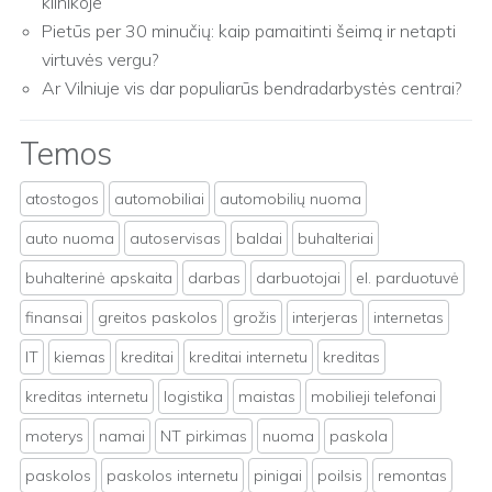
klinikoje
Pietūs per 30 minučių: kaip pamaitinti šeimą ir netapti
virtuvės vergu?
Ar Vilniuje vis dar populiarūs bendradarbystės centrai?
Temos
atostogos
automobiliai
automobilių nuoma
auto nuoma
autoservisas
baldai
buhalteriai
buhalterinė apskaita
darbas
darbuotojai
el. parduotuvė
finansai
greitos paskolos
grožis
interjeras
internetas
IT
kiemas
kreditai
kreditai internetu
kreditas
kreditas internetu
logistika
maistas
mobilieji telefonai
moterys
namai
NT pirkimas
nuoma
paskola
paskolos
paskolos internetu
pinigai
poilsis
remontas