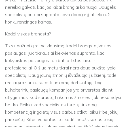
nereikia galvoti, kad jos labai brangiai kainuoja. Daugelis
specialistų puikiai supranta savo darbą ir jį atlieka už
konkurencingas kainas.
Kodėl viskas brangsta?
Tikrai dažnai girdime klausimą, kodėl brangsta įvairios
paslaugos. Juk tikriausiai kiekvienas supranta, kad
kokybiškos paslaugos turi būti atliktos laiku ir
profesionaliai. O šiuo metu tikrai nėra daug aukšto lygio
specialistų. Daug jaunų žmonių išvažiuoja į užsienį, todėl
realiai yra sunku surasti tinkamų darbuotojų. Taigi,
buhalterinių paslaugų kompanijos yra priverstos didinti
atlyginimus, kad surastų tinkamus žmones. Juk nesamdysi
bet ko. Reikia, kad specialistas turėtų tinkamą
kompetenciją ir galėtų visus darbus atlikti laiku ir be jokių
priekaištų. Kitas variantas, tai kodėl neužsisakius tokių
paslaugų internetu. Juk galima pirkti ne tik Vilniaus įmonių