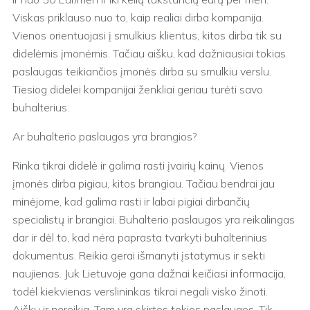
Viskas priklauso nuo to, kaip realiai dirba kompanija.
Vienos orientuojasi į smulkius klientus, kitos dirba tik su
didelėmis įmonėmis. Tačiau aišku, kad dažniausiai tokias
paslaugas teikiančios įmonės dirba su smulkiu verslu.
Tiesiog didelei kompanijai ženkliai geriau turėti savo
buhalterius.
Ar buhalterio paslaugos yra brangios?
Rinka tikrai didelė ir galima rasti įvairių kainų. Vienos
įmonės dirba pigiau, kitos brangiau. Tačiau bendrai jau
minėjome, kad galima rasti ir labai pigiai dirbančių
specialistų ir brangiai. Buhalterio paslaugos yra reikalingas
dar ir dėl to, kad nėra paprasta tvarkyti buhalterinius
dokumentus. Reikia gerai išmanyti įstatymus ir sekti
naujienas. Juk Lietuvoje gana dažnai keičiasi informacija,
todėl kiekvienas verslininkas tikrai negali visko žinoti.
Aišku ir nereikia. Tam yra skirtos tokios paslaugos. Tik