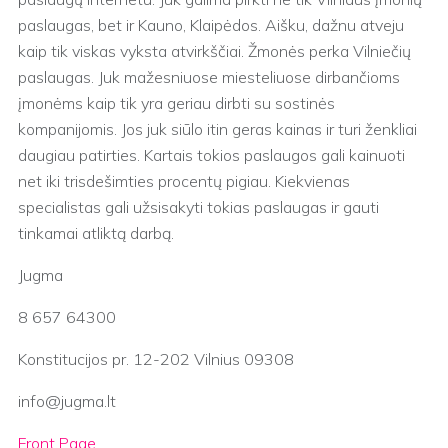
paslaugas, bet ir Kauno, Klaipėdos. Aišku, dažnu atveju
kaip tik viskas vyksta atvirkščiai. Žmonės perka Vilniečių
paslaugas. Juk mažesniuose miesteliuose dirbančioms
įmonėms kaip tik yra geriau dirbti su sostinės
kompanijomis. Jos juk siūlo itin geras kainas ir turi ženkliai
daugiau patirties. Kartais tokios paslaugos gali kainuoti
net iki trisdešimties procentų pigiau. Kiekvienas
specialistas gali užsisakyti tokias paslaugas ir gauti
tinkamai atliktą darbą.
Jugma
8 657 64300
Konstitucijos pr. 12-202 Vilnius 09308
info@jugma.lt
Front Page