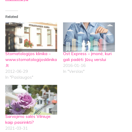
Related
Stomatologijos klinika –
Ost Express – įmonė, kuri
www.stomatologijosklinika
gali padėti Jūsų verslui
.lt
2016-01-16
2012-06-29
In "Verslas"
In "Paslaugos"
Šarvojimo salės Vilniuje:
kaip pasirinkti?
2021-03-31