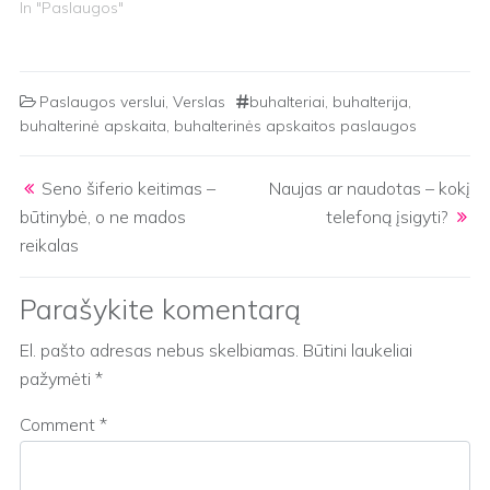
In "Paslaugos"
Paslaugos verslui
,
Verslas
buhalteriai
,
buhalterija
,
buhalterinė apskaita
,
buhalterinės apskaitos paslaugos
Post navigation
Seno šiferio keitimas –
Naujas ar naudotas – kokį
būtinybė, o ne mados
telefoną įsigyti?
reikalas
Parašykite komentarą
El. pašto adresas nebus skelbiamas.
Būtini laukeliai
pažymėti
*
Comment
*