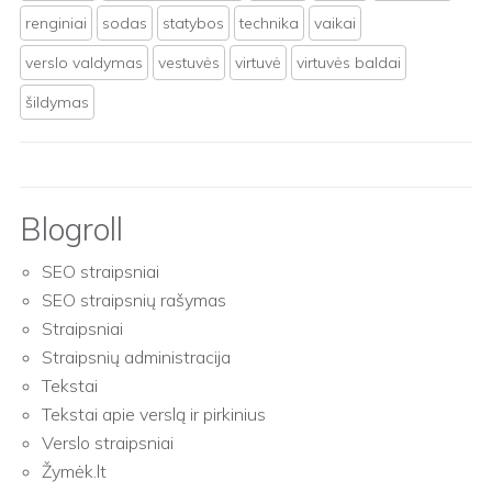
renginiai
sodas
statybos
technika
vaikai
verslo valdymas
vestuvės
virtuvė
virtuvės baldai
šildymas
Blogroll
SEO straipsniai
SEO straipsnių rašymas
Straipsniai
Straipsnių administracija
Tekstai
Tekstai apie verslą ir pirkinius
Verslo straipsniai
Žymėk.lt