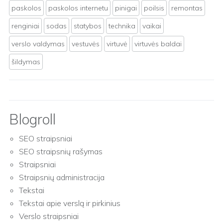
paskolos
paskolos internetu
pinigai
poilsis
remontas
renginiai
sodas
statybos
technika
vaikai
verslo valdymas
vestuvės
virtuvė
virtuvės baldai
šildymas
Blogroll
SEO straipsniai
SEO straipsnių rašymas
Straipsniai
Straipsnių administracija
Tekstai
Tekstai apie verslą ir pirkinius
Verslo straipsniai