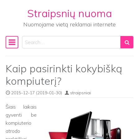
Straipsnių nuoma
Skip to content
Nuomojame vietą reklamai internete
Search
Main Navigation
Kaip pasirinkti kokybišką
kompiuterį?
2015-12-17
(2019-01-30)
straipsniai
Šiais laikais
gyventi be
kompiuterio
atrodo