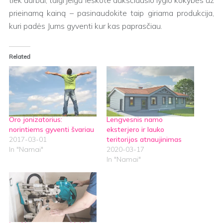
tiek darbui, taigi jeigu ieškote aukščiausio lygio kokybės už
prieinamą kainą – pasinaudokite taip giriama produkcija,
kuri padės Jums gyventi kur kas paprasčiau.
Related
Oro jonizatorius:
Lengvesnis namo
norintiems gyventi švariau
eksterjero ir lauko
2017-03-01
teritorijos atnaujinimas
In "Namai"
2020-03-17
In "Namai"