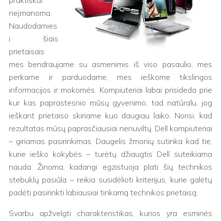
praktiškai
neįmanoma.
Naudodamies
i šiais
prietaisais
mes bendraujame su asmenimis iš viso pasaulio, mes
perkame ir parduodame, mes ieškome tikslingos
informacijos ir mokomės. Kompiuteriai labai prisideda prie
kur kas paprastesnio mūsų gyvenimo, tad natūralu, jog
ieškant prietaiso skiriame kuo daugiau laiko. Norisi, kad
rezultatas mūsų paprasčiausiai nenuviltų. Dell kompiuteriai
– giriamas pasirinkimas. Daugelis žmonių sutinka kad tie,
kurie ieško kokybės – turėtų džiaugtis Dell suteikiama
nauda. Žinoma, kadangi egzistuoja plati šių technikos
stebuklų pasiūla – reikia susidėlioti kriterijus, kurie galėtų
padėti pasirinkti labiausiai tinkamą technikos prietaisą.
Svarbu apžvelgti charakteristikas, kurios yra esminės