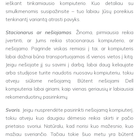
ieškant tinkamiausio kompiuterio. Kuo detaliau su
smulkmenomis susipažinsite – tuo labiau Jūsų poreikius
tenkinantį variantą atrasti pavyks.
Stacionarus ar nešiojamas
. Žinoma, pirmiausia reikia
įvertinti, ar Jums reikia stacionaraus kompiuterio, ar
nešiojamo. Pagrinde viskas remiasi į tai, ar kompiuteris
labai dažnai būna transportuojamas iš vienos vietos į kitą.
Jeigu nešiojate jį su savimi į darbą, labai daug keliaujate
arba studijose turite naudotis nuosavu kompiuteriu, tokiu
atveju siūlome nešiojamą. Būtent nešiojami Dell
kompiuteriai labai giriami, kaip vienas geriausių ir labiausiai
rekomenduotinų pasirinkimų.
Svoris
. Jeigu nusprendėte pasirinkti nešiojamą kompiuterį,
tokiu atveju kuo daugiau dėmesio reikia skirti ir pačio
prietaiso svoriui. Natūralu, kad norisi kuo mažesnio, kuo
mažiau sveriančio. Tačiau tokie šiuo metu yra būtent