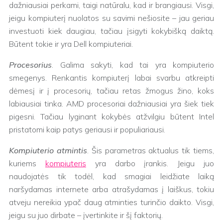
dažniausiai perkami, taigi natūralu, kad ir brangiausi. Visgi,
jeigu kompiuterį nuolatos su savimi nešiosite – jau geriau
investuoti kiek daugiau, tačiau įsigyti kokybišką daiktą.
Būtent tokie ir yra Dell kompiuteriai.
Procesorius
. Galima sakyti, kad tai yra kompiuterio
smegenys. Renkantis kompiuterį labai svarbu atkreipti
dėmesį ir į procesorių, tačiau retas žmogus žino, koks
labiausiai tinka. AMD procesoriai dažniausiai yra šiek tiek
pigesni. Tačiau lyginant kokybės atžvilgiu būtent Intel
pristatomi kaip patys geriausi ir populiariausi.
Kompiuterio atmintis
. Šis parametras aktualus tik tiems,
kuriems
kompiuteris
yra darbo įrankis. Jeigu juo
naudojatės tik todėl, kad smagiai leidžiate laiką
naršydamas internete arba atrašydamas į laiškus, tokiu
atveju nereikia ypač daug atminties turinčio daikto. Visgi,
jeigu su juo dirbate – įvertinkite ir šį faktorių.