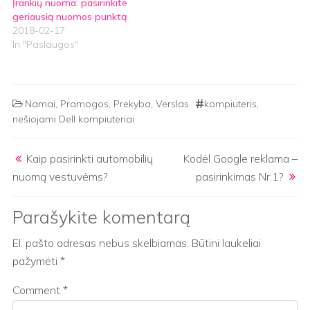
Įrankių nuoma: pasirinkite
geriausią nuomos punktą
2018-02-17
In "Paslaugos"
Namai
,
Pramogos
,
Prekyba
,
Verslas
kompiuteris
,
nešiojami Dell kompiuteriai
Post navigation
Kaip pasirinkti automobilių
Kodėl Google reklama –
nuomą vestuvėms?
pasirinkimas Nr.1?
Parašykite komentarą
El. pašto adresas nebus skelbiamas.
Būtini laukeliai
pažymėti
*
Comment
*