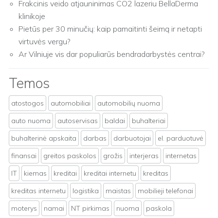
Frakcinis veido atjauninimas CO2 lazeriu BellaDerma
klinikoje
Pietūs per 30 minučių: kaip pamaitinti šeimą ir netapti
virtuvės vergu?
Ar Vilniuje vis dar populiarūs bendradarbystės centrai?
Temos
atostogos
automobiliai
automobilių nuoma
auto nuoma
autoservisas
baldai
buhalteriai
buhalterinė apskaita
darbas
darbuotojai
el. parduotuvė
finansai
greitos paskolos
grožis
interjeras
internetas
IT
kiemas
kreditai
kreditai internetu
kreditas
kreditas internetu
logistika
maistas
mobilieji telefonai
moterys
namai
NT pirkimas
nuoma
paskola