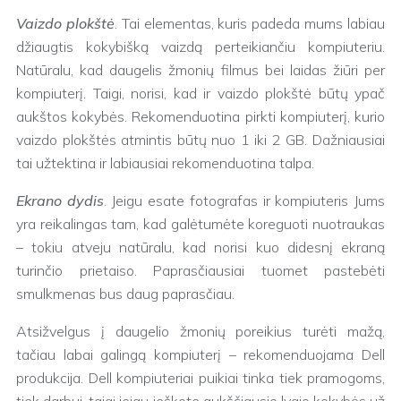
Vaizdo plokštė
. Tai elementas, kuris padeda mums labiau
džiaugtis kokybišką vaizdą perteikiančiu kompiuteriu.
Natūralu, kad daugelis žmonių filmus bei laidas žiūri per
kompiuterį. Taigi, norisi, kad ir vaizdo plokštė būtų ypač
aukštos kokybės. Rekomenduotina pirkti kompiuterį, kurio
vaizdo plokštės atmintis būtų nuo 1 iki 2 GB. Dažniausiai
tai užtektina ir labiausiai rekomenduotina talpa.
Ekrano dydis
. Jeigu esate fotografas ir kompiuteris Jums
yra reikalingas tam, kad galėtumėte koreguoti nuotraukas
– tokiu atveju natūralu, kad norisi kuo didesnį ekraną
turinčio prietaiso. Paprasčiausiai tuomet pastebėti
smulkmenas bus daug paprasčiau.
Atsižvelgus į daugelio žmonių poreikius turėti mažą,
tačiau labai galingą kompiuterį – rekomenduojama Dell
produkcija. Dell kompiuteriai puikiai tinka tiek pramogoms,