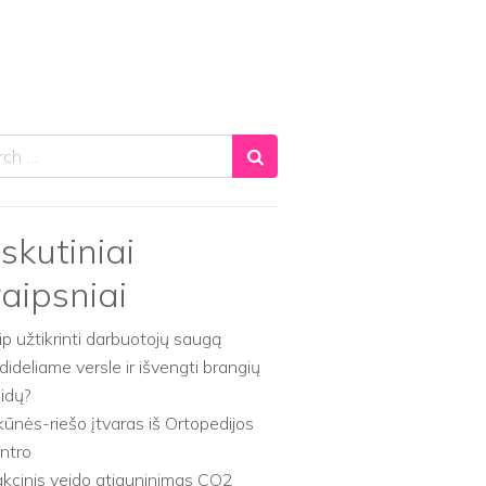
ch
skutiniai
raipsniai
ip užtikrinti darbuotojų saugą
dideliame versle ir išvengti brangių
aidų?
kūnės-riešo įtvaras iš Ortopedijos
ntro
akcinis veido atjauninimas CO2