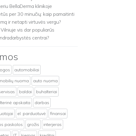
zeriu BellaDerma klinikoje
etūs per 30 minučių: kaip pamaitinti
imą ir netapti virtuvės vergu?
 Vilniuje vis dar populiarūs
ndradarbystės centrai?
emos
togos
automobiliai
mobilių nuoma
auto nuoma
servisas
baldai
buhalteriai
terinė apskaita
darbas
uotojai
el. parduotuvė
finansai
tos paskolos
grožis
interjeras
netas
IT
kiemas
kreditai