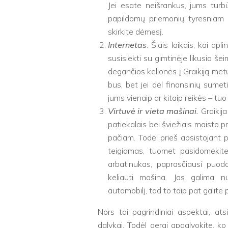
Jei esate neišrankus, jums turbū
papildomų priemonių tyresniam o
skirkite dėmesį.
Internetas
. Šiais laikais, kai ap
susisiekti su gimtinėje likusia 
degančios kelionės į Graikiją metu
bus, bet jei dėl finansinių sume
jums vienaip ar kitaip reikės – tu
Virtuvė ir vieta mašinai.
Graikija
patiekalais bei šviežiais maisto
pačiam. Todėl prieš apsistojant pa
teigiamas, tuomet pasidomėkite,
arbatinukas, paprasčiausi puodai
keliauti mašina. Jas galima n
automobilį, tad to taip pat galite 
Nors tai pagrindiniai aspektai, ats
dalykai. Todėl gerai apgalvokite, ko