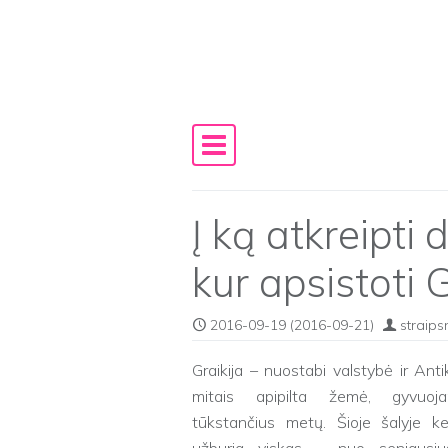
Skip to content
Main Navigation
Į ką atkreipti 
kur apsistoti G
2016-09-19
(2016-09-21)
straips
Graikija – nuostabi valstybė ir Anti
mitais apipilta žemė, gyvuoja
tūkstančius metų. Šioje šalyje kel