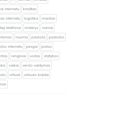
tai internetu
kreditas
tas internetu
logistika
maistas
ieji telefonai
moterys
namai
irkimas
nuoma
paskola
paskolos
los internetu
pinigai
poilsis
ntas
renginiai
sodas
statybos
ika
vaikai
verslo valdymas
uvės
virtuvė
virtuvės baldai
ymas