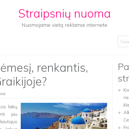
Straipsnių nuoma
Nuomojame vietą reklamai internete
Sear
dėmesį, renkantis,
Pa
st
raikijoje?
Ka
niai
ne
kl
kos laikų
Al
nti jau
Ce
iautojus
Fr