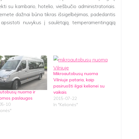
kti su kambario, hotelio, viešbučio administratoriais.
ternete dažnai būna tikras išsigelbėjimas, padedantis
apsistoti nuvykus į saulėtąją, temperamentingąją
Mikroautobusų nuoma
Vilniuje pataria, kaip
pasiruošti ilgai kelionei su
autobusų nuoma ir
vaikais
domos paslaugos
2015-07-22
05-10
In "Kelionės"
lionės"