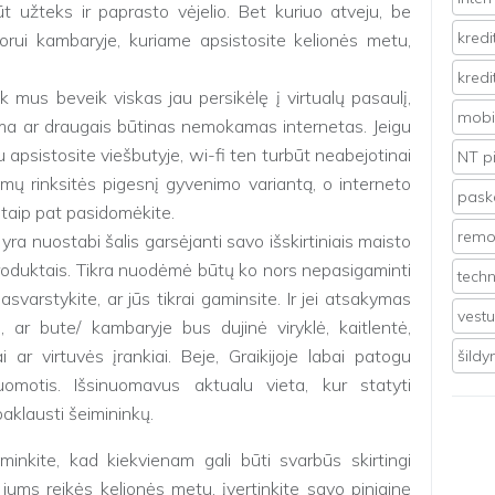
t užteks ir paprasto vėjelio. Bet kuriuo atveju, be
kredi
rui kambaryje, kuriame apsistosite kelionės metu,
kredi
link mus beveik viskas jau persikėlę į virtualų pasaulį,
mobil
šeima ar draugais būtinas nemokamas internetas. Jeigu
 apsistosite viešbutyje, wi-fi ten turbūt neabejotinai
NT p
timų rinksitės pigesnį gyvenimo variantą, o interneto
pasko
o taip pat pasidomėkite.
remo
 yra nuostabi šalis garsėjanti savo išskirtiniais maisto
 produktais. Tikra nuodėmė būtų ko nors nepasigaminti
techn
svarstykite, ar jūs tikrai gaminsite. Ir jei atsakymas
vest
 ar bute/ kambaryje bus dujinė viryklė, kaitlentė,
 ar virtuvės įrankiai. Beje, Graikijoje labai patogu
šild
uomotis. Išsinuomavus aktualu vieta, kur statyti
paklausti šeimininkų.
iminkite, kad kiekvienam gali būti svarbūs skirtingi
 jums reikės kelionės metu, įvertinkite savo piniginę