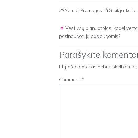
Namai
,
Pramogos
Graikija
,
kelion
Post navigation
Vestuvių planuotojas: kodėl verta
pasinaudoti jų paslaugomis?
Parašykite komenta
El. pašto adresas nebus skelbiamas.
Comment
*