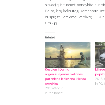
situaciją ir tuomet bandykite susisie
Be to, kitų keliautojų komentarai in
nuspręsti lemiamą verdiktą – kur 
Graikiją.
Related
Kasdien į Daniją
Mikro
organizuojamos kelionės
papil
patenkina kiekvieno kliento
2015-
poreikius
In "Ke
2016-02-17
In "Kelionės"