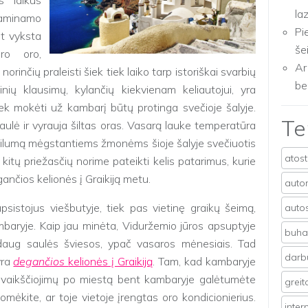
s laikus
la
gaminamo
Pi
et vyksta
še
ero oro,
Ar
orinčių praleisti šiek tiek laiko tarp istoriškai svarbių
be
nių klausimų, kylančių kiekvienam keliautojui, yra
kiek mokėti už kambarį būtų protinga svečioje šalyje.
T
a saulė ir vyrauja šiltas oras. Vasarą lauke temperatūra
i šilumą mėgstantiems žmonėms šioje šalyje svečiuotis
atos
ir kitų priežasčių norime pateikti kelis patarimus, kurie
gančios kelionės į Graikiją metu.
auto
apsistojus viešbutyje, tiek pas vietinę graikų šeimą,
auto
mbaryje. Kaip jau minėta, Viduržemio jūros apsuptyje
buhal
ai daug saulės šviesos, ypač vasaros mėnesiais. Tad
darb
yra
degančios
kelionės į Graikiją
. Tam, kad kambaryje
sivaikščiojimų po miestą bent kambaryje galėtumėte
grei
domėkite, ar toje vietoje įrengtas oro kondicionierius.
inter