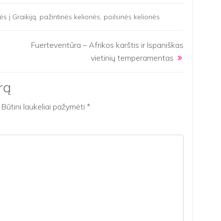
ės į Graikiją
,
pažintinės kelionės
,
poilsinės kelionės
Fuerteventūra – Afrikos karštis ir Ispaniškas
vietinių temperamentas
rą
Būtini laukeliai pažymėti
*