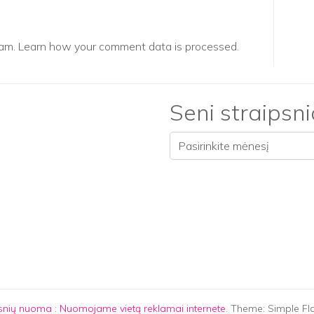
pam.
Learn how your comment data is processed.
Seni straipsni
Seni straipsniai
psnių nuoma
:
Nuomojame vietą reklamai internete
. Theme: Simple Fl