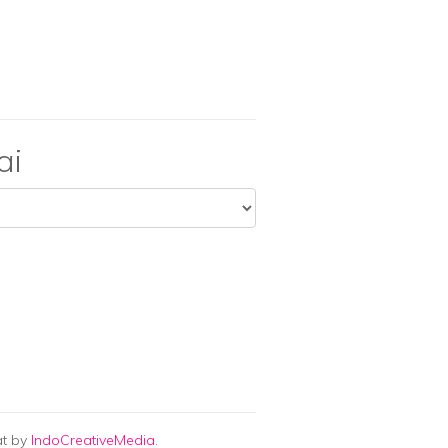
ai
at by
IndoCreativeMedia
.