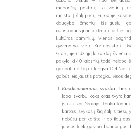
užburia viskas – nuo seniausiu
menančių pastatų iki vietinių 
maisto. Į šalį pietų Europoje kasm
daugybė žmonių, išsiilgusių g
nuostabaus jūrinio klimato ar tiesiog n
kultūros paminklų. Vienas pagrindi
gyvenamoji vieta. Kur apsistoti ir 
Graikijoje didžiąją laiko dalį švieči
pakyla iki 40 laipsnių, todėl nelaba
gali būti ne taip ir lengva. Dėl šios 
galbūt leis jaustis patogiau visos de
Kondicionieriaus svarba
. Tiek 
labai svarbu, koks oras tvyro ka
įsikūrusiai Graikijai tenka lab
kartais išvykos į šią šalį iš tiesų 
nebūtų per karšta ir po ilgų pa
jaustis kiek gaiviau, būtinai pasi