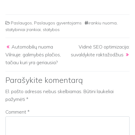
Paslaugos
,
Paslaugos gyventojams
irankiu nuoma
,
statybiniai įrankiai
,
statybos
Post navigation
Automobilių nuoma
Vidinė SEO optimizacija:
Vilniuje: galimybės plačios,
suvaldykite raktažodžius
tačiau kuri yra geriausia?
Parašykite komentarą
El. pašto adresas nebus skelbiamas.
Būtini laukeliai
pažymėti
*
Comment
*