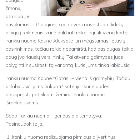
daugiau
žmonių
atranda jos
privalumus ir džiaugiasi, kad neverta investuoti didelių
pinigų į reikmenis, kurie gali būti reikalingi tik vieną kartą.
Irankiu nuoma Kaune Aleksote itin mėgstamas lietuvių
pasirinkimas, tačiau reikia nepamiršti, kad paslaugas teikia
daug įvairiausių verslininkų. Tai atveria galimybes juos
palyginti ir susirasti tą variantą, kuris jums tinka labiausiai.
Irankiu nuoma Kaune “Gotas” – viena iš galimybių. Tačiau
ar labiausiai jums tinkanti? Kriterijai, kurie padės
apsispręsti, pateikiami žemiau. Irankiu nuoma –
išrankiausiems.
Sodo irankiu nuoma – geriausia alternatyva.
Pasinaudokite ja.
Irankiu nuoma realizuojama pirmiausia įvertinus