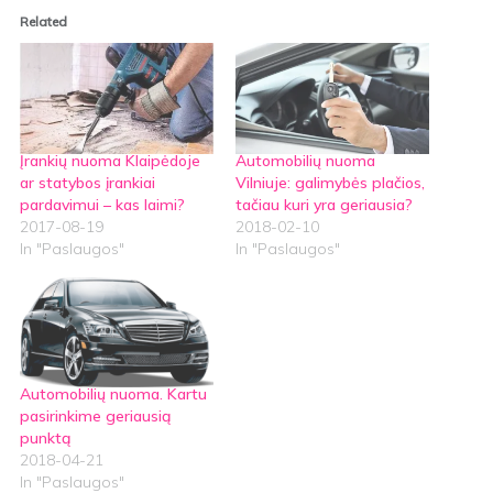
Related
Įrankių nuoma Klaipėdoje
Automobilių nuoma
ar statybos įrankiai
Vilniuje: galimybės plačios,
pardavimui – kas laimi?
tačiau kuri yra geriausia?
2017-08-19
2018-02-10
In "Paslaugos"
In "Paslaugos"
Automobilių nuoma. Kartu
pasirinkime geriausią
punktą
2018-04-21
In "Paslaugos"