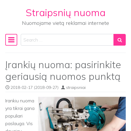
Straipsnių nuoma
Skip to content
Nuomojame vietą reklamai internete
Search
Main Navigation
Įrankių nuoma: pasirinkite
geriausią nuomos punktą
2018-02-17
(2018-09-27)
straipsniai
Irankiu nuoma
yra tikrai gana
populiari
paslauga. Vis