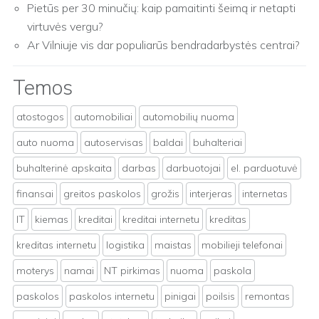
Pietūs per 30 minučių: kaip pamaitinti šeimą ir netapti
virtuvės vergu?
Ar Vilniuje vis dar populiarūs bendradarbystės centrai?
Temos
atostogos
automobiliai
automobilių nuoma
auto nuoma
autoservisas
baldai
buhalteriai
buhalterinė apskaita
darbas
darbuotojai
el. parduotuvė
finansai
greitos paskolos
grožis
interjeras
internetas
IT
kiemas
kreditai
kreditai internetu
kreditas
kreditas internetu
logistika
maistas
mobilieji telefonai
moterys
namai
NT pirkimas
nuoma
paskola
paskolos
paskolos internetu
pinigai
poilsis
remontas