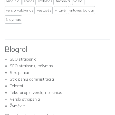
renginiai
sodas
statybos
technika
vaikai
verslo valdymas
vestuvės
virtuvė
virtuvės baldai
šildymas
Blogroll
SEO straipsniai
SEO straipsnių rašymas
Straipsniai
Straipsnių administracija
Tekstai
Tekstai apie verslą ir pirkinius
Verslo straipsniai
Žymėk.lt