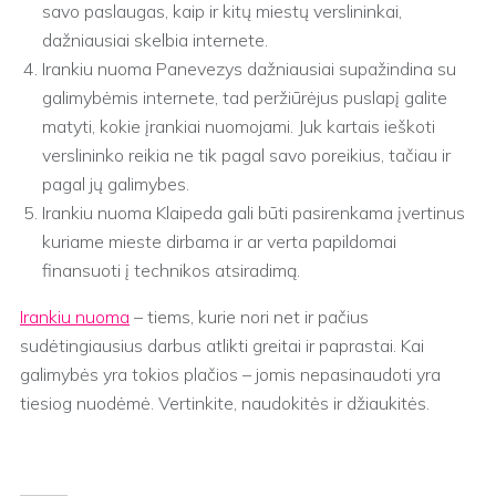
savo paslaugas, kaip ir kitų miestų verslininkai,
dažniausiai skelbia internete.
Irankiu nuoma Panevezys dažniausiai supažindina su
galimybėmis internete, tad peržiūrėjus puslapį galite
matyti, kokie įrankiai nuomojami. Juk kartais ieškoti
verslininko reikia ne tik pagal savo poreikius, tačiau ir
pagal jų galimybes.
Irankiu nuoma Klaipeda gali būti pasirenkama įvertinus
kuriame mieste dirbama ir ar verta papildomai
finansuoti į technikos atsiradimą.
Irankiu nuoma
– tiems, kurie nori net ir pačius
sudėtingiausius darbus atlikti greitai ir paprastai. Kai
galimybės yra tokios plačios – jomis nepasinaudoti yra
tiesiog nuodėmė. Vertinkite, naudokitės ir džiaukitės.