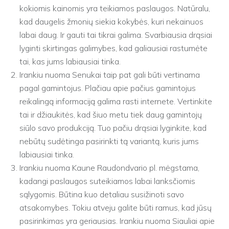
kokiomis kainomis yra teikiamos paslaugos. Natūralu,
kad daugelis žmonių siekia kokybės, kuri nekainuos
labai daug. Ir gauti tai tikrai galima. Svarbiausia drąsiai
lyginti skirtingas galimybes, kad galiausiai rastumėte
tai, kas jums labiausiai tinka.
Irankiu nuoma Senukai taip pat gali būti vertinama
pagal gamintojus. Plačiau apie pačius gamintojus
reikalingą informaciją galima rasti internete. Vertinkite
tai ir džiaukitės, kad šiuo metu tiek daug gamintojų
siūlo savo produkciją. Tuo pačiu drąsiai lyginkite, kad
nebūtų sudėtinga pasirinkti tą variantą, kuris jums
labiausiai tinka.
Irankiu nuoma Kaune Raudondvario pl. mėgstama,
kadangi paslaugos suteikiamos labai lanksčiomis
sąlygomis. Būtina kuo detaliau susižinoti savo
atsakomybes. Tokiu atveju galite būti ramus, kad jūsų
pasirinkimas yra geriausias. Irankiu nuoma Siauliai apie