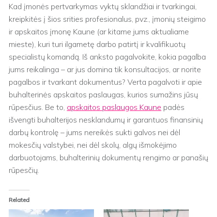
Kad įmonės pertvarkymas vyktų sklandžiai ir tvarkingai,
kreipkitės į šios srities profesionalus, pvz., įmonių steigimo
ir apskaitos įmonę Kaune (ar kitame jums aktualiame
mieste), kuri turi ilgametę darbo patirtį ir kvalifikuotų
specialistų komandą. Iš anksto pagalvokite, kokia pagalba
jums reikalinga – ar jus domina tik konsultacijos, ar norite
pagalbos ir tvarkant dokumentus? Verta pagalvoti ir apie
buhalterinės apskaitos paslaugas, kurios sumažins jūsų
rūpesčius. Be to,
apskaitos paslaugos Kaune
padės
išvengti buhalterijos nesklandumų ir garantuos finansinių
darbų kontrolę – jums nereikės sukti galvos nei dėl
mokesčių valstybei, nei dėl skolų, algų išmokėjimo
darbuotojams, buhalterinių dokumentų rengimo ar panašių
rūpesčių.
Related