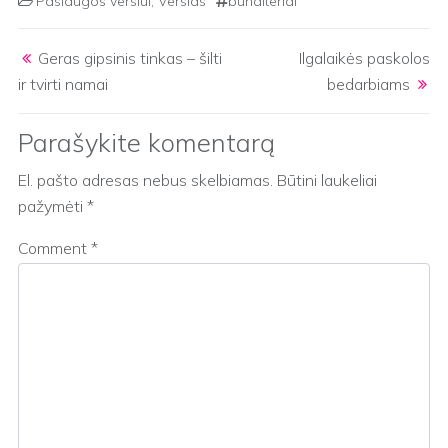
Paslaugos verslui
,
Verslas
buhalteriai
Post navigation
Geras gipsinis tinkas – šilti
Ilgalaikės paskolos
ir tvirti namai
bedarbiams
Parašykite komentarą
El. pašto adresas nebus skelbiamas.
Būtini laukeliai
pažymėti
*
Comment
*