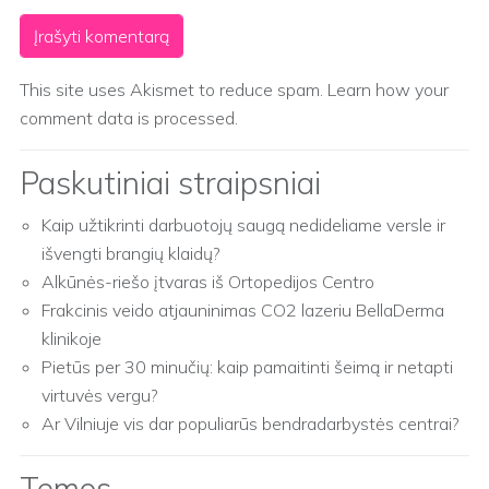
This site uses Akismet to reduce spam.
Learn how your
comment data is processed.
Paskutiniai straipsniai
Kaip užtikrinti darbuotojų saugą nedideliame versle ir
išvengti brangių klaidų?
Alkūnės-riešo įtvaras iš Ortopedijos Centro
Frakcinis veido atjauninimas CO2 lazeriu BellaDerma
klinikoje
Pietūs per 30 minučių: kaip pamaitinti šeimą ir netapti
virtuvės vergu?
Ar Vilniuje vis dar populiarūs bendradarbystės centrai?
Temos