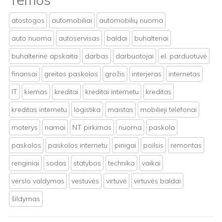
atostogos
automobiliai
automobilių nuoma
auto nuoma
autoservisas
baldai
buhalteriai
buhalterinė apskaita
darbas
darbuotojai
el. parduotuvė
finansai
greitos paskolos
grožis
interjeras
internetas
IT
kiemas
kreditai
kreditai internetu
kreditas
kreditas internetu
logistika
maistas
mobilieji telefonai
moterys
namai
NT pirkimas
nuoma
paskola
paskolos
paskolos internetu
pinigai
poilsis
remontas
renginiai
sodas
statybos
technika
vaikai
verslo valdymas
vestuvės
virtuvė
virtuvės baldai
šildymas