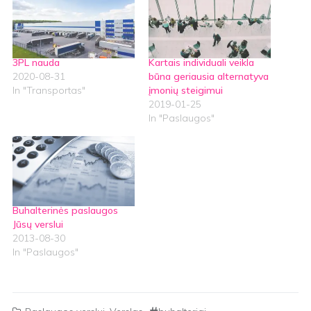
3PL nauda
Kartais individuali veikla
2020-08-31
būna geriausia alternatyva
In "Transportas"
įmonių steigimui
2019-01-25
In "Paslaugos"
Buhalterinės paslaugos
Jūsų verslui
2013-08-30
In "Paslaugos"