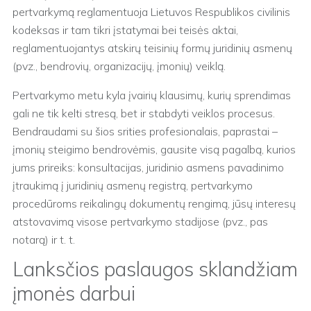
pertvarkymą reglamentuoja Lietuvos Respublikos civilinis
kodeksas ir tam tikri įstatymai bei teisės aktai,
reglamentuojantys atskirų teisinių formų juridinių asmenų
(pvz., bendrovių, organizacijų, įmonių) veiklą.
Pertvarkymo metu kyla įvairių klausimų, kurių sprendimas
gali ne tik kelti stresą, bet ir stabdyti veiklos procesus.
Bendraudami su šios srities profesionalais, paprastai –
įmonių steigimo bendrovėmis, gausite visą pagalbą, kurios
jums prireiks: konsultacijas, juridinio asmens pavadinimo
įtraukimą į juridinių asmenų registrą, pertvarkymo
procedūroms reikalingų dokumentų rengimą, jūsų interesų
atstovavimą visose pertvarkymo stadijose (pvz., pas
notarą) ir t. t.
Lanksčios paslaugos sklandžiam
įmonės darbui