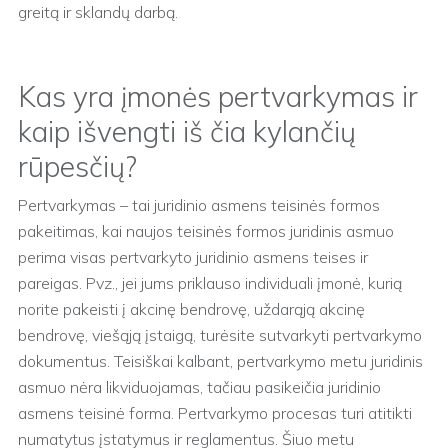
greitą ir sklandų darbą.
Kas yra įmonės pertvarkymas ir
kaip išvengti iš čia kylančių
rūpesčių?
Pertvarkymas – tai juridinio asmens teisinės formos
pakeitimas, kai naujos teisinės formos juridinis asmuo
perima visas pertvarkyto juridinio asmens teises ir
pareigas. Pvz., jei jums priklauso individuali įmonė, kurią
norite pakeisti į akcinę bendrovę, uždarąją akcinę
bendrovę, viešąją įstaigą, turėsite sutvarkyti pertvarkymo
dokumentus. Teisiškai kalbant, pertvarkymo metu juridinis
asmuo nėra likviduojamas, tačiau pasikeičia juridinio
asmens teisinė forma. Pertvarkymo procesas turi atitikti
numatytus įstatymus ir reglamentus. Šiuo metu