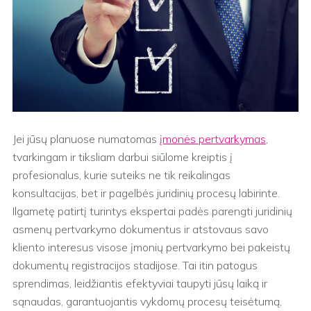
Jei jūsų planuose numatomas
įmonės pertvarkymas
,
tvarkingam ir tiksliam darbui siūlome kreiptis į
profesionalus, kurie suteiks ne tik reikalingas
konsultacijas, bet ir pagelbės juridinių procesų labirinte.
Ilgametę patirtį turintys ekspertai padės parengti juridinių
asmenų pertvarkymo dokumentus ir atstovaus savo
kliento interesus visose įmonių pertvarkymo bei pakeistų
dokumentų registracijos stadijose. Tai itin patogus
sprendimas, leidžiantis efektyviai taupyti jūsų laiką ir
sąnaudas, garantuojantis vykdomų procesų teisėtumą,