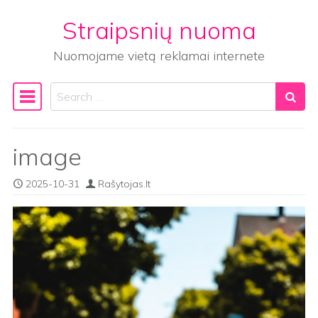
Straipsnių nuoma
Skip to content
Nuomojame vietą reklamai internete
Search
Main Navigation
image
2025-10-31
Rašytojas.lt