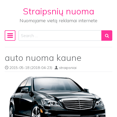
Straipsnių nuoma
Skip to content
Nuomojame vietą reklamai internete
Search
Main Navigation
auto nuoma kaune
2015-05-18
(2018-04-23)
straipsniai